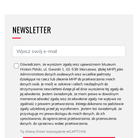
NEWSLETTER
Oświadczam, że wyrażam zgodę oraz upoważniam Muzeum
Historii Polski, ul. Gwardii 1, 01-538 Warszawa, (dalej MHP) jako
Administratora danych osobowych oraz wszelkie podmioty
działające na rzecz lub zlecenie MHP do przetwarzania moich
danych osob. (e-mail) w zakresie i celach niezbędnych do
otrzymywania newslettera dzieje.pl od dnia wyrażenia tej zgody do
jej odwołania. Jestem świadomy/a, że mam prawo w dowolnym
momencie odwołać zgodę oraz że odwołanie zgody nie wpływa na
zgodność z prawem przetwarzania, którego dokonano na podstawie
zgody udzielonej przed jej wycofaniem. Jestem też świadomy/a, że
przysługuje mi prawo dostępu do moich danych, do ich
sprostowania, do ograniczenia przetwarzania, do przenoszenia
danych, do sprzeciwu wobec przetwarzania.