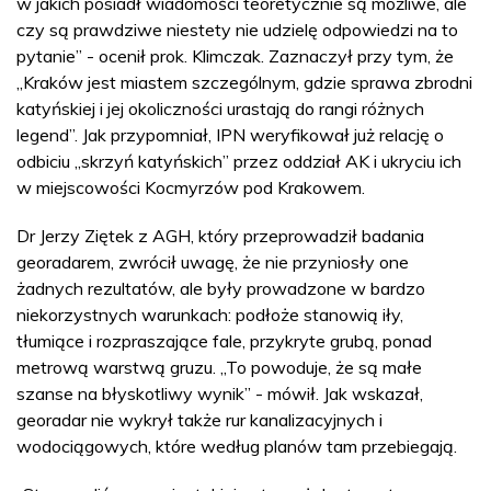
w jakich posiadł wiadomości teoretycznie są możliwe, ale
czy są prawdziwe niestety nie udzielę odpowiedzi na to
pytanie” - ocenił prok. Klimczak. Zaznaczył przy tym, że
„Kraków jest miastem szczególnym, gdzie sprawa zbrodni
katyńskiej i jej okoliczności urastają do rangi różnych
legend”. Jak przypomniał, IPN weryfikował już relację o
odbiciu „skrzyń katyńskich” przez oddział AK i ukryciu ich
w miejscowości Kocmyrzów pod Krakowem.
Dr Jerzy Ziętek z AGH, który przeprowadził badania
georadarem, zwrócił uwagę, że nie przyniosły one
żadnych rezultatów, ale były prowadzone w bardzo
niekorzystnych warunkach: podłoże stanowią iły,
tłumiące i rozpraszające fale, przykryte grubą, ponad
metrową warstwą gruzu. „To powoduje, że są małe
szanse na błyskotliwy wynik” - mówił. Jak wskazał,
georadar nie wykrył także rur kanalizacyjnych i
wodociągowych, które według planów tam przebiegają.