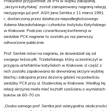
Prokurator przypomniał, że IPN w wątku zakopanej
„skrzyni katyńskiej” został zainspirowany nagraną relacją
nieżyjącego już prof. AGH Jana Sentka z 11 marca 1991
r., dostarczoną przez działacza niepodległościowego
Adama Macedońskiego i członków Instytutu Katyńskiego
w Krakowie. Podczas czwartkowej konferencji w
siedzibie PCK nagranie to zostało po raz pierwszy
odtworzone publicznie.
Prof. Sentek mówi na nagraniu, że dowiedział się od
swojego teścia płk. Trzebińskiego, który uczestniczył w
przyjęciu artefaktów katyńskich w Krakowie, iż część z
nich została zapakowana do drewnianej skrzyni wybitej
blachą i zakopana przez dozorcę gdzieś na podwórzu
siedziby PCK przy ul. Studenckiej w Krakowie. Według tej
relacji skrzynia miała mieć kształt sześcianu o wymiarach
boków ok 60-70 cm.
„Osoba samego prof. Sentka jest wiarygodna, okoliczności