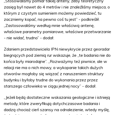
„Stosowaliśmy pomiar takiej anteny, żeby teoretyczny
zasięg był nawet do 4 metrów i nie znaleźliśmy miejsca, o
którym z czystym sumieniem możemy powiedzieć, tu
zaczniemy kopać, na pewno coś tu jest” - podkreślił.
„Zastosowaliśmy według mnie właściwą antenę,
właściwe parametry pomiarowe, właściwe przetwarzanie
- nie widać, trudno” - dodał.
Zdaniem przedstawiciela IPN niewykrycie przez georadar
biegnących pod ziemią rur wskazuje, że „te badania nie do
końca były miarodajne”. „Rozważymy też piwnice, ale w
relacji nie ma o nich mowy, a wykopanie takich dużych
otworów mogłoby się wiązać z naruszeniem struktury
budynku i byłoby trudne do wykonania przez przez
starszego człowieka w ciągu jednej nocy” - dodał.
„Jeżeli będą dostateczne wskazania geologiczne i istnieją
metody, które zweryfikują dotychczasowe badania i
dadzą chociaż cień szansy na odnalezienie, wtedy myślę,