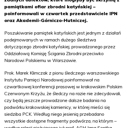
pamiątkami ofiar zbrodni katyńskiej –
poinformowali w czwartek przedstawiciele IPN
oraz Akademii-Górniczo-Hutniczej.
Poszukiwanie pamiątek katyńskich jest jednym z działań
podejmowanych w ramach dużego śledztwa
dotyczącego zbrodni katyńskiej, prowadzonego przez
Oddziałową Komisję Ścigania Zbrodni przeciwko
Narodowi Polskiemu w Warszawie.
Prok. Marek Klimczak z pionu śledczego warszawskiego
Instytutu Pamięci Narodowej poinformował na
czwartkowej konferencji prasowej w krakowskim Polskim
Czerwonym Krzyżu, że śledczy na razie nie zdecydowali,
czy będą jeszcze prowadzone dalsze badania na
podwórku krakowskiej kamienicy, w której mieści się
siedziba PCK. Według niego jesienią przebadano
wszystkie dostępne fragmenty podwórza, na którym –
według relacji nieżyjącego już prof. AGH Jana Sentka -