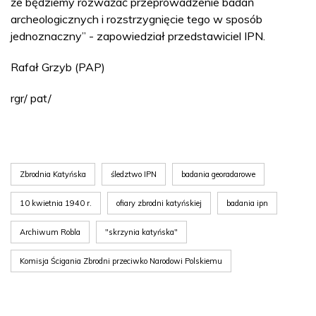
że będziemy rozważać przeprowadzenie badań
archeologicznych i rozstrzygnięcie tego w sposób
jednoznaczny” - zapowiedział przedstawiciel IPN.
Rafał Grzyb (PAP)
rgr/ pat/
Zbrodnia Katyńska
śledztwo IPN
badania georadarowe
10 kwietnia 1940 r.
ofiary zbrodni katyńskiej
badania ipn
Archiwum Robla
"skrzynia katyńska"
Komisja Ścigania Zbrodni przeciwko Narodowi Polskiemu