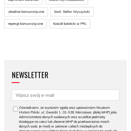
zbrodnie komunistyczne
kard. Stefan Wyszyński
represje komunistyczne
Kościół katolicki w PRL
NEWSLETTER
Oświadczam, że wyrażam zgodę oraz upoważniam Muzeum
Historii Polski, ul. Gwardii 1, 01-538 Warszawa, (dalej MHP) jako
Administratora danych osobowych oraz wszelkie podmioty
działające na rzecz lub zlecenie MHP do przetwarzania moich
danych osob. (e-mail) w zakresie i celach niezbędnych do
otrzymywania newslettera dzieje.pl od dnia wyrażenia tej zgody do