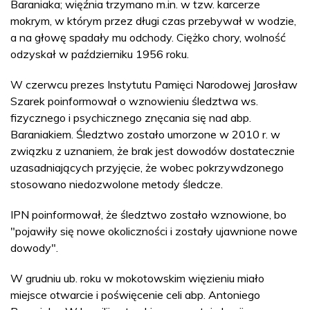
Baraniaka; więźnia trzymano m.in. w tzw. karcerze
mokrym, w którym przez długi czas przebywał w wodzie,
a na głowę spadały mu odchody. Ciężko chory, wolność
odzyskał w październiku 1956 roku.
W czerwcu prezes Instytutu Pamięci Narodowej Jarosław
Szarek poinformował o wznowieniu śledztwa ws.
fizycznego i psychicznego znęcania się nad abp.
Baraniakiem. Śledztwo zostało umorzone w 2010 r. w
związku z uznaniem, że brak jest dowodów dostatecznie
uzasadniających przyjęcie, że wobec pokrzywdzonego
stosowano niedozwolone metody śledcze.
IPN poinformował, że śledztwo zostało wznowione, bo
"pojawiły się nowe okoliczności i zostały ujawnione nowe
dowody".
W grudniu ub. roku w mokotowskim więzieniu miało
miejsce otwarcie i poświęcenie celi abp. Antoniego