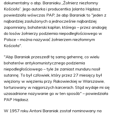
dokumentalny o abp. Baraniaku „Żołnierz niezłomny
Kościoła”. Jego autorka i producentka Jolanta Hajdasz
powiedziała wówczas PAP, że abp Baraniak to "jeden z
najbardziej zasłużonych a jednocześnie najbardziej
zapomniany, bohaterski kapłan, którego – przez analogię
do losów żołnierzy podziemia niepodległościowego w
Polsce – można nazywać żołnierzem niezłomnym
Kościoła".
"Abp Baraniak przeszedł tę samą gehennę, co wielu
bohaterów antykomunistycznego podziemia
niepodległościowego – tyle że zamiast munduru nosił
sutannę. To był człowiek, który przez 27 miesięcy był
więziony w więzieniu przy Rakowieckiej w Warszawie,
torturowany w najgorszych karcerach. Stąd wydaje mi się
uzasadnione nazywanie go w ten sposób" – powiedziała
PAP Hajdasz.
W 1957 roku Antoni Baraniak został nominowany na