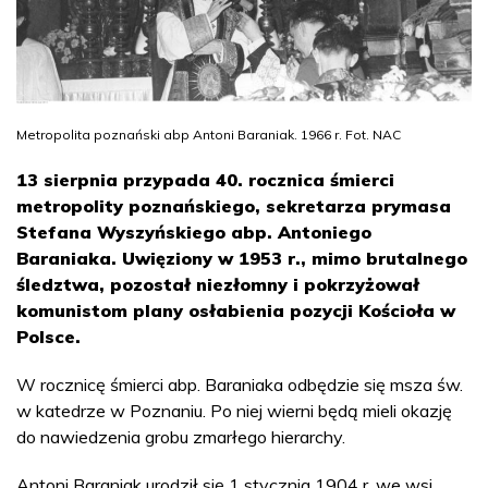
Metropolita poznański abp Antoni Baraniak. 1966 r. Fot. NAC
13 sierpnia przypada 40. rocznica śmierci
metropolity poznańskiego, sekretarza prymasa
Stefana Wyszyńskiego abp. Antoniego
Baraniaka. Uwięziony w 1953 r., mimo brutalnego
śledztwa, pozostał niezłomny i pokrzyżował
komunistom plany osłabienia pozycji Kościoła w
Polsce.
W rocznicę śmierci abp. Baraniaka odbędzie się msza św.
w katedrze w Poznaniu. Po niej wierni będą mieli okazję
do nawiedzenia grobu zmarłego hierarchy.
Antoni Baraniak urodził się 1 stycznia 1904 r. we wsi