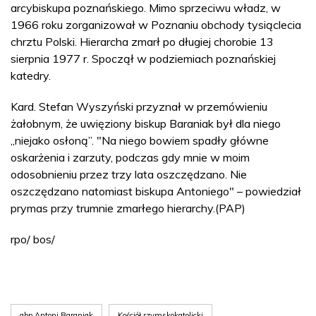
arcybiskupa poznańskiego. Mimo sprzeciwu władz, w
1966 roku zorganizował w Poznaniu obchody tysiąclecia
chrztu Polski. Hierarcha zmarł po długiej chorobie 13
sierpnia 1977 r. Spoczął w podziemiach poznańskiej
katedry.
Kard. Stefan Wyszyński przyznał w przemówieniu
żałobnym, że uwięziony biskup Baraniak był dla niego
„niejako osłoną”. "Na niego bowiem spadły główne
oskarżenia i zarzuty, podczas gdy mnie w moim
odosobnieniu przez trzy lata oszczędzano. Nie
oszczędzano natomiast biskupa Antoniego" – powiedział
prymas przy trumnie zmarłego hierarchy.(PAP)
rpo/ bos/
abp Antoni Baraniak
Kościół rzymskokatolicki