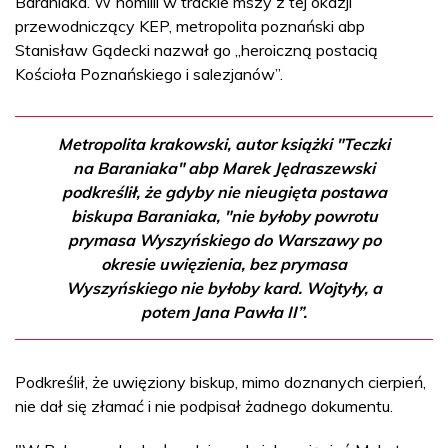
Baraniaka. W homilii w trackie mszy z tej okazji
przewodniczący KEP, metropolita poznański abp
Stanisław Gądecki nazwał go „heroiczną postacią
Kościoła Poznańskiego i salezjanów”.
Metropolita krakowski, autor książki "Teczki
na Baraniaka" abp Marek Jędraszewski
podkreślił, że gdyby nie nieugięta postawa
biskupa Baraniaka, "nie byłoby powrotu
prymasa Wyszyńskiego do Warszawy po
okresie uwięzienia, bez prymasa
Wyszyńskiego nie byłoby kard. Wojtyły, a
potem Jana Pawła II”.
Podkreślił, że uwięziony biskup, mimo doznanych cierpień,
nie dał się złamać i nie podpisał żadnego dokumentu.