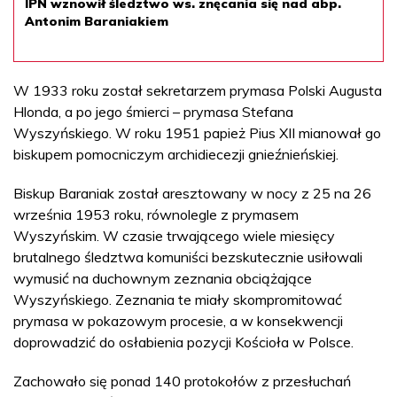
IPN wznowił śledztwo ws. znęcania się nad abp.
Antonim Baraniakiem
W 1933 roku został sekretarzem prymasa Polski Augusta
Hlonda, a po jego śmierci – prymasa Stefana
Wyszyńskiego. W roku 1951 papież Pius XII mianował go
biskupem pomocniczym archidiecezji gnieźnieńskiej.
Biskup Baraniak został aresztowany w nocy z 25 na 26
września 1953 roku, równolegle z prymasem
Wyszyńskim. W czasie trwającego wiele miesięcy
brutalnego śledztwa komuniści bezskutecznie usiłowali
wymusić na duchownym zeznania obciążające
Wyszyńskiego. Zeznania te miały skompromitować
prymasa w pokazowym procesie, a w konsekwencji
doprowadzić do osłabienia pozycji Kościoła w Polsce.
Zachowało się ponad 140 protokołów z przesłuchań