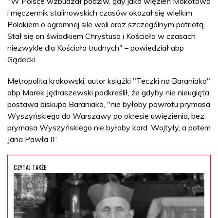
"W Polsce wzbudzał podziw, gdy jako więzień Mokotowa
i męczennik stalinowskich czasów okazał się wielkim
Polakiem o ogromnej sile woli oraz szczególnym patriotą.
Stał się on świadkiem Chrystusa i Kościoła w czasach
niezwykle dla Kościoła trudnych" – powiedział abp
Gądecki.
Metropolita krakowski, autor książki "Teczki na Baraniaka"
abp Marek Jędraszewski podkreślił, że gdyby nie nieugięta
postawa biskupa Baraniaka, "nie byłoby powrotu prymasa
Wyszyńskiego do Warszawy po okresie uwięzienia, bez
prymasa Wyszyńskiego nie byłoby kard. Wojtyły, a potem
Jana Pawła II”.
CZYTAJ TAKŻE