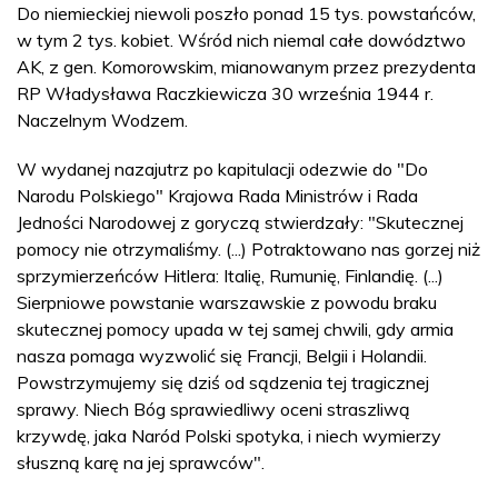
Do niemieckiej niewoli poszło ponad 15 tys. powstańców,
w tym 2 tys. kobiet. Wśród nich niemal całe dowództwo
AK, z gen. Komorowskim, mianowanym przez prezydenta
RP Władysława Raczkiewicza 30 września 1944 r.
Naczelnym Wodzem.
W wydanej nazajutrz po kapitulacji odezwie do "Do
Narodu Polskiego" Krajowa Rada Ministrów i Rada
Jedności Narodowej z goryczą stwierdzały: "Skutecznej
pomocy nie otrzymaliśmy. (...) Potraktowano nas gorzej niż
sprzymierzeńców Hitlera: Italię, Rumunię, Finlandię. (...)
Sierpniowe powstanie warszawskie z powodu braku
skutecznej pomocy upada w tej samej chwili, gdy armia
nasza pomaga wyzwolić się Francji, Belgii i Holandii.
Powstrzymujemy się dziś od sądzenia tej tragicznej
sprawy. Niech Bóg sprawiedliwy oceni straszliwą
krzywdę, jaka Naród Polski spotyka, i niech wymierzy
słuszną karę na jej sprawców".