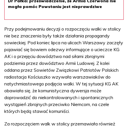
Dr Pałka: przeświadczenie, że Armia Czerwona nie
mogła pomóc Powstaniu jest nieprawdziwe
Przy podejmowaniu decyzji o rozpoczęciu walki w stolicy
nie bez znaczenia były także działania propagandy
sowieckiej. Pod koniec lipca na ulicach Warszawy zaczęły
pojawiać się bowiem odezwy informujące o ucieczce KG
AK i o przejęciu dowództwa nad siłami zbrojnymi
podziemia przez dowództwo Armii Ludowej. Z kolei
oddana przez Sowietów Związkowi Patriotów Polskich
radiostacja Kościuszko wzywała warszawiaków do
natychmiastowego podjęcia walki. W tej sytuacji KG AK
obawiała się, że komunistyczna dywersja może
doprowadzić do niekontrolowanych i spontanicznych
wystąpień zbrojnych przeciwko Niemcom, na czele
których będą stawać komuniści.
Za rozpoczęciem walk w stolicy przemawiała również