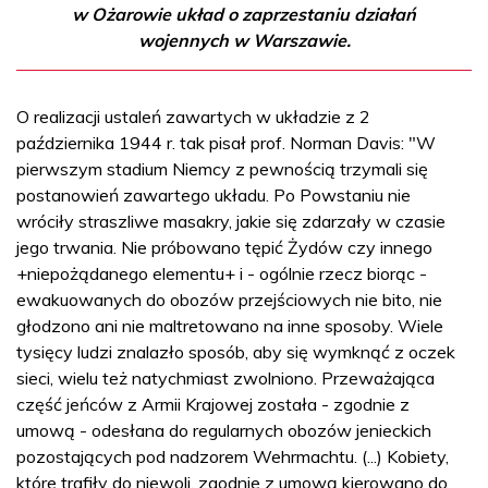
w Ożarowie układ o zaprzestaniu działań
wojennych w Warszawie.
O realizacji ustaleń zawartych w układzie z 2
października 1944 r. tak pisał prof. Norman Davis: "W
pierwszym stadium Niemcy z pewnością trzymali się
postanowień zawartego układu. Po Powstaniu nie
wróciły straszliwe masakry, jakie się zdarzały w czasie
jego trwania. Nie próbowano tępić Żydów czy innego
+niepożądanego elementu+ i - ogólnie rzecz biorąc -
ewakuowanych do obozów przejściowych nie bito, nie
głodzono ani nie maltretowano na inne sposoby. Wiele
tysięcy ludzi znalazło sposób, aby się wymknąć z oczek
sieci, wielu też natychmiast zwolniono. Przeważająca
część jeńców z Armii Krajowej została - zgodnie z
umową - odesłana do regularnych obozów jenieckich
pozostających pod nadzorem Wehrmachtu. (...) Kobiety,
które trafiły do niewoli, zgodnie z umową kierowano do