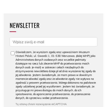
NEWSLETTER
Oświadczam, że wyrażam zgodę oraz upoważniam Muzeum
Historii Polski, ul. Gwardii 1, 01-538 Warszawa, (dalej MHP) jako
Administratora danych osobowych oraz wszelkie podmioty
działające na rzecz lub zlecenie MHP do przetwarzania moich
danych osob. (e-mail) w zakresie i celach niezbędnych do
otrzymywania newslettera dzieje.pl od dnia wyrażenia tej zgody do
jej odwołania. Jestem świadomy/a, że mam prawo w dowolnym
momencie odwołać zgodę oraz że odwołanie zgody nie wpływa na
zgodność z prawem przetwarzania, którego dokonano na podstawie
zgody udzielonej przed jej wycofaniem. Jestem też świadomy/a, że
przysługuje mi prawo dostępu do moich danych, do ich
sprostowania, do ograniczenia przetwarzania, do przenoszenia
danych, do sprzeciwu wobec przetwarzania.