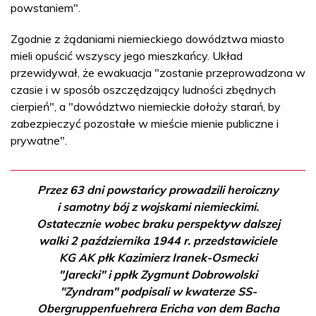
powstaniem".
Zgodnie z żądaniami niemieckiego dowództwa miasto
mieli opuścić wszyscy jego mieszkańcy. Układ
przewidywał, że ewakuacja "zostanie przeprowadzona w
czasie i w sposób oszczędzający ludności zbędnych
cierpień", a "dowództwo niemieckie dołoży starań, by
zabezpieczyć pozostałe w mieście mienie publiczne i
prywatne".
Przez 63 dni powstańcy prowadzili heroiczny
i samotny bój z wojskami niemieckimi.
Ostatecznie wobec braku perspektyw dalszej
walki 2 października 1944 r. przedstawiciele
KG AK płk Kazimierz Iranek-Osmecki
"Jarecki" i ppłk Zygmunt Dobrowolski
"Zyndram" podpisali w kwaterze SS-
Obergruppenfuehrera Ericha von dem Bacha