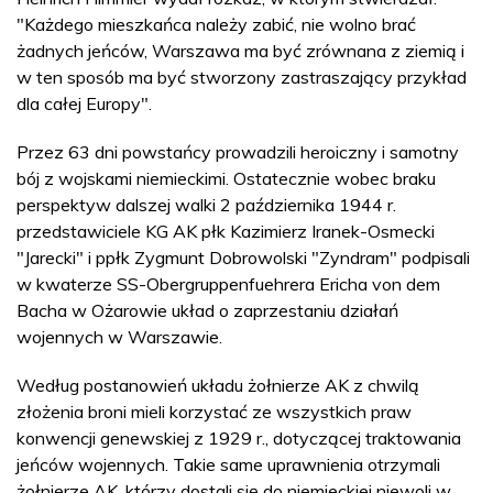
"Każdego mieszkańca należy zabić, nie wolno brać
żadnych jeńców, Warszawa ma być zrównana z ziemią i
w ten sposób ma być stworzony zastraszający przykład
dla całej Europy".
Przez 63 dni powstańcy prowadzili heroiczny i samotny
bój z wojskami niemieckimi. Ostatecznie wobec braku
perspektyw dalszej walki 2 października 1944 r.
przedstawiciele KG AK płk Kazimierz Iranek-Osmecki
"Jarecki" i ppłk Zygmunt Dobrowolski "Zyndram" podpisali
w kwaterze SS-Obergruppenfuehrera Ericha von dem
Bacha w Ożarowie układ o zaprzestaniu działań
wojennych w Warszawie.
Według postanowień układu żołnierze AK z chwilą
złożenia broni mieli korzystać ze wszystkich praw
konwencji genewskiej z 1929 r., dotyczącej traktowania
jeńców wojennych. Takie same uprawnienia otrzymali
żołnierze AK, którzy dostali się do niemieckiej niewoli w