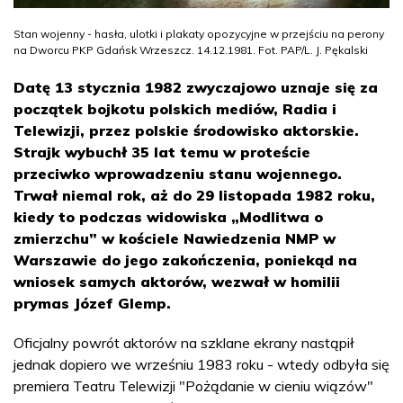
Stan wojenny - hasła, ulotki i plakaty opozycyjne w przejściu na perony
na Dworcu PKP Gdańsk Wrzeszcz. 14.12.1981. Fot. PAP/L. J. Pękalski
Datę 13 stycznia 1982 zwyczajowo uznaje się za
początek bojkotu polskich mediów, Radia i
Telewizji, przez polskie środowisko aktorskie.
Strajk wybuchł 35 lat temu w proteście
przeciwko wprowadzeniu stanu wojennego.
Trwał niemal rok, aż do 29 listopada 1982 roku,
kiedy to podczas widowiska „Modlitwa o
zmierzchu” w kościele Nawiedzenia NMP w
Warszawie do jego zakończenia, poniekąd na
wniosek samych aktorów, wezwał w homilii
prymas Józef Glemp.
Oficjalny powrót aktorów na szklane ekrany nastąpił
jednak dopiero we wrześniu 1983 roku - wtedy odbyła się
premiera Teatru Telewizji "Pożądanie w cieniu wiązów"