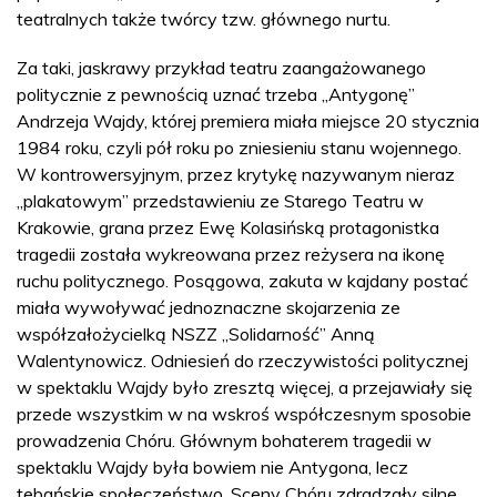
teatralnych także twórcy tzw. głównego nurtu.
Za taki, jaskrawy przykład teatru zaangażowanego
politycznie z pewnością uznać trzeba „Antygonę”
Andrzeja Wajdy, której premiera miała miejsce 20 stycznia
1984 roku, czyli pół roku po zniesieniu stanu wojennego.
W kontrowersyjnym, przez krytykę nazywanym nieraz
„plakatowym” przedstawieniu ze Starego Teatru w
Krakowie, grana przez Ewę Kolasińską protagonistka
tragedii została wykreowana przez reżysera na ikonę
ruchu politycznego. Posągowa, zakuta w kajdany postać
miała wywoływać jednoznaczne skojarzenia ze
współzałożycielką NSZZ „Solidarność” Anną
Walentynowicz. Odniesień do rzeczywistości politycznej
w spektaklu Wajdy było zresztą więcej, a przejawiały się
przede wszystkim w na wskroś współczesnym sposobie
prowadzenia Chóru. Głównym bohaterem tragedii w
spektaklu Wajdy była bowiem nie Antygona, lecz
tebańskie społeczeństwo. Sceny Chóru zdradzały silne