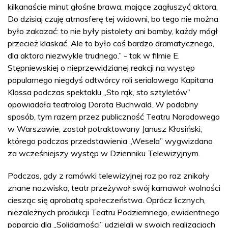
kilkanaście minut głośne brawa, mające zagłuszyć aktora.
Do dzisiaj czuję atmosferę tej widowni, bo tego nie można
było zakazać: to nie były pistolety ani bomby, każdy mógł
przecież klaskać. Ale to było coś bardzo dramatycznego,
dla aktora niezwykle trudnego.” - tak w filmie E.
Stępniewskiej o nieprzewidzianej reakcji na występ
popularnego niegdyś odtwórcy roli serialowego Kapitana
Klossa podczas spektaklu „Sto rąk, sto sztyletów”
opowiadała teatrolog Dorota Buchwald. W podobny
sposób, tym razem przez publiczność Teatru Narodowego
w Warszawie, został potraktowany Janusz Kłosiński,
którego podczas przedstawienia „Wesela” wygwizdano
za wcześniejszy występ w Dzienniku Telewizyjnym.
Podczas, gdy z ramówki telewizyjnej raz po raz znikały
znane nazwiska, teatr przeżywał swój karnawał wolności
ciesząc się aprobatą społeczeństwa. Oprócz licznych,
niezależnych produkcji Teatru Podziemnego, ewidentnego
poparcia dla „Solidarności” udzielali w swoich realizacjach