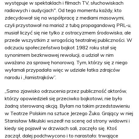
występuje w spektaklach i filmach TV, słuchowiskach
radiowych i audycjach". Od tego momentu każdy, kto
zdecydował się na współpracę z mediami masowymi,
czyli przystawał na mariaż z tubą propagandową PRL-u,
musiał liczyć się nie tylko z ostracyzmem środowiska, ale
przede wszystkim z wrogością teatralnej publiczności. W
odczuciu społeczeństwa bojkot 1982 roku stał się
synonimem bezkrwawej rewolucji, a udział w nim
uważano za sprawę honorową. Tym, którzy się z niego
wyłamali przypadała więc w udziale łatka zdrajców
narodu i „łamistrajków”.
„Samo zjawisko odrzucenia przez publiczność aktorów,
którzy opowiedzieli się przeciwko bojkotowi, nie było
żadną sterowaną akcją. Byłam na takim przedstawieniu
w Teatrze Polskim na sztuce Jerzego Żuka. Grający w niej
Stanisław Mikulski wszedł na scenę od strony widowni i
kiedy się pojawił w drzwiach sali, zaczęło się. Ktoś
zaczął, dalej podchwycono i to narastało: trwające