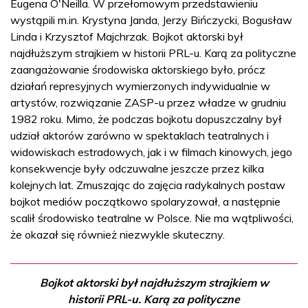
Eugena O'Neilla. W przełomowym przedstawieniu
wystąpili m.in. Krystyna Janda, Jerzy Bińczycki, Bogusław
Linda i Krzysztof Majchrzak. Bojkot aktorski był
najdłuższym strajkiem w historii PRL-u. Karą za polityczne
zaangażowanie środowiska aktorskiego było, prócz
działań represyjnych wymierzonych indywidualnie w
artystów, rozwiązanie ZASP-u przez władze w grudniu
1982 roku. Mimo, że podczas bojkotu dopuszczalny był
udział aktorów zarówno w spektaklach teatralnych i
widowiskach estradowych, jak i w filmach kinowych, jego
konsekwencje były odczuwalne jeszcze przez kilka
kolejnych lat. Zmuszając do zajęcia radykalnych postaw
bojkot mediów początkowo spolaryzował, a następnie
scalił środowisko teatralne w Polsce. Nie ma wątpliwości,
że okazał się również niezwykle skuteczny.
Bojkot aktorski był najdłuższym strajkiem w
historii PRL-u. Karą za polityczne