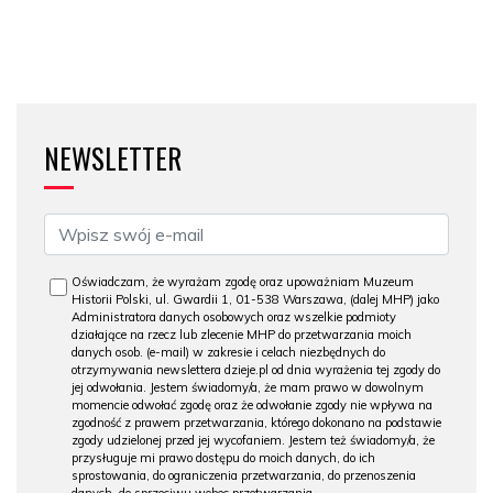
NEWSLETTER
Oświadczam, że wyrażam zgodę oraz upoważniam Muzeum
Historii Polski, ul. Gwardii 1, 01-538 Warszawa, (dalej MHP) jako
Administratora danych osobowych oraz wszelkie podmioty
działające na rzecz lub zlecenie MHP do przetwarzania moich
danych osob. (e-mail) w zakresie i celach niezbędnych do
otrzymywania newslettera dzieje.pl od dnia wyrażenia tej zgody do
jej odwołania. Jestem świadomy/a, że mam prawo w dowolnym
momencie odwołać zgodę oraz że odwołanie zgody nie wpływa na
zgodność z prawem przetwarzania, którego dokonano na podstawie
zgody udzielonej przed jej wycofaniem. Jestem też świadomy/a, że
przysługuje mi prawo dostępu do moich danych, do ich
sprostowania, do ograniczenia przetwarzania, do przenoszenia
danych, do sprzeciwu wobec przetwarzania.