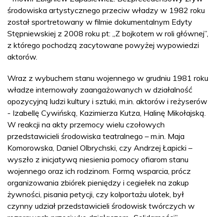
środowiska artystycznego przeciw władzy w 1982 roku
został sportretowany w filmie dokumentalnym Edyty
Stępniewskiej z 2008 roku pt: „Z bojkotem w roli głównej”,
z którego pochodzą zacytowane powyżej wypowiedzi
aktorów.
Wraz z wybuchem stanu wojennego w grudniu 1981 roku
władze internowały zaangażowanych w działalność
opozycyjną ludzi kultury i sztuki, m.in. aktorów i reżyserów
- Izabellę Cywińską, Kazimierza Kutza, Halinę Mikołajską.
W reakcji na akty przemocy wielu czołowych
przedstawicieli środowiska teatralnego – m.in. Maja
Komorowska, Daniel Olbrychski, czy Andrzej Łapicki –
wyszło z inicjatywą niesienia pomocy ofiarom stanu
wojennego oraz ich rodzinom. Formą wsparcia, prócz
organizowania zbiórek pieniędzy i cegiełek na zakup
żywności, pisania petycji, czy kolportażu ulotek, był
czynny udział przedstawicieli środowisk twórczych w