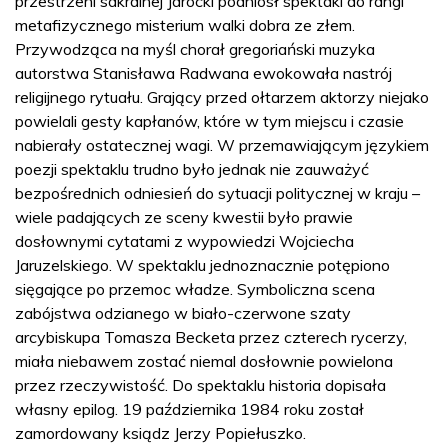
przestrzeni sakralnej Jarocki podniósł spektakl do rangi
metafizycznego misterium walki dobra ze złem.
Przywodząca na myśl chorał gregoriański muzyka
autorstwa Stanisława Radwana ewokowała nastrój
religijnego rytuału. Grający przed ołtarzem aktorzy niejako
powielali gesty kapłanów, które w tym miejscu i czasie
nabierały ostatecznej wagi. W przemawiającym językiem
poezji spektaklu trudno było jednak nie zauważyć
bezpośrednich odniesień do sytuacji politycznej w kraju –
wiele padających ze sceny kwestii było prawie
dosłownymi cytatami z wypowiedzi Wojciecha
Jaruzelskiego. W spektaklu jednoznacznie potępiono
sięgające po przemoc władze. Symboliczna scena
zabójstwa odzianego w biało-czerwone szaty
arcybiskupa Tomasza Becketa przez czterech rycerzy,
miała niebawem zostać niemal dosłownie powielona
przez rzeczywistość. Do spektaklu historia dopisała
własny epilog. 19 października 1984 roku został
zamordowany ksiądz Jerzy Popiełuszko.