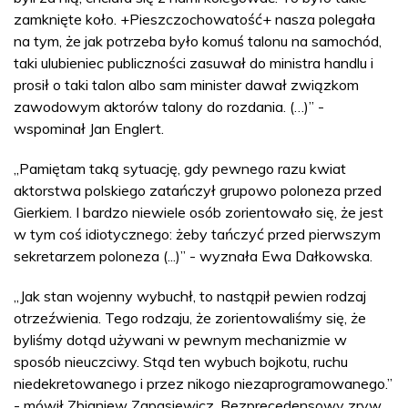
zamknięte koło. +Pieszczochowatość+ nasza polegała
na tym, że jak potrzeba było komuś talonu na samochód,
taki ulubieniec publiczności zasuwał do ministra handlu i
prosił o taki talon albo sam minister dawał związkom
zawodowym aktorów talony do rozdania. (…)” -
wspominał Jan Englert.
„Pamiętam taką sytuację, gdy pewnego razu kwiat
aktorstwa polskiego zatańczył grupowo poloneza przed
Gierkiem. I bardzo niewiele osób zorientowało się, że jest
w tym coś idiotycznego: żeby tańczyć przed pierwszym
sekretarzem poloneza (...)” - wyznała Ewa Dałkowska.
„Jak stan wojenny wybuchł, to nastąpił pewien rodzaj
otrzeźwienia. Tego rodzaju, że zorientowaliśmy się, że
byliśmy dotąd używani w pewnym mechanizmie w
sposób nieuczciwy. Stąd ten wybuch bojkotu, ruchu
niedekretowanego i przez nikogo niezaprogramowanego.”
- mówił Zbigniew Zapasiewicz. Bezprecedensowy zryw