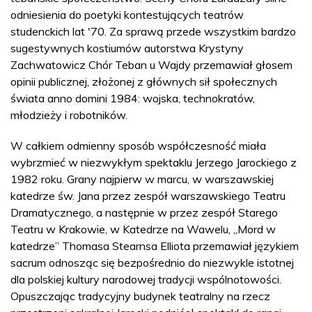
odniesienia do poetyki kontestujących teatrów
studenckich lat '70. Za sprawą przede wszystkim bardzo
sugestywnych kostiumów autorstwa Krystyny
Zachwatowicz Chór Teban u Wajdy przemawiał głosem
opinii publicznej, złożonej z głównych sił społecznych
świata anno domini 1984: wojska, technokratów,
młodzieży i robotników.
W całkiem odmienny sposób współczesność miała
wybrzmieć w niezwykłym spektaklu Jerzego Jarockiego z
1982 roku. Grany najpierw w marcu, w warszawskiej
katedrze św. Jana przez zespół warszawskiego Teatru
Dramatycznego, a następnie w przez zespół Starego
Teatru w Krakowie, w Katedrze na Wawelu, „Mord w
katedrze” Thomasa Stearnsa Elliota przemawiał językiem
sacrum odnosząc się bezpośrednio do niezwykle istotnej
dla polskiej kultury narodowej tradycji wspólnotowości.
Opuszczając tradycyjny budynek teatralny na rzecz