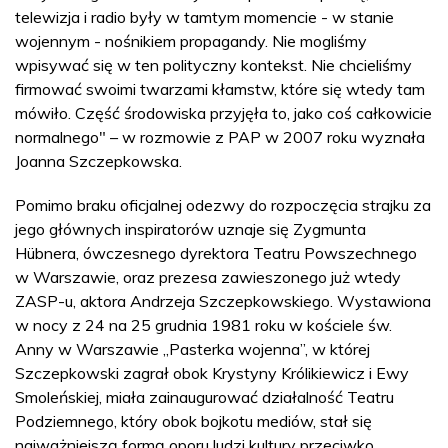
telewizja i radio były w tamtym momencie - w stanie
wojennym - nośnikiem propagandy. Nie mogliśmy
wpisywać się w ten polityczny kontekst. Nie chcieliśmy
firmować swoimi twarzami kłamstw, które się wtedy tam
mówiło. Część środowiska przyjęła to, jako coś całkowicie
normalnego" – w rozmowie z PAP w 2007 roku wyznała
Joanna Szczepkowska.
Pomimo braku oficjalnej odezwy do rozpoczęcia strajku za
jego głównych inspiratorów uznaje się Zygmunta
Hübnera, ówczesnego dyrektora Teatru Powszechnego
w Warszawie, oraz prezesa zawieszonego już wtedy
ZASP-u, aktora Andrzeja Szczepkowskiego. Wystawiona
w nocy z 24 na 25 grudnia 1981 roku w kościele św.
Anny w Warszawie „Pasterka wojenna”, w której
Szczepkowski zagrał obok Krystyny Królikiewicz i Ewy
Smoleńskiej, miała zainaugurować działalność Teatru
Podziemnego, który obok bojkotu mediów, stał się
najważniejszą formą oporu ludzi kultury przeciwko