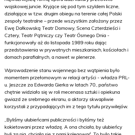
wojskowej juncie. Kryjące się pod tym szyldem liczne,
działające w tzw. drugim obiegu na terenie całej Polski
zespoły teatralne – przede wszystkim założony przez
Ewę Dałkowską Teatr Domowy, Scena Czterdzieści i
Cztery, Teatr Pątniczy czy Teatr Ósmego Dnia -
funkcjonowały aż do listopada 1989 roku dając
przedstawienia w prywatnych mieszkaniach, kościołach i
domach parafialnych, a nawet w plenerze.
Wprowadzenie stanu wojennego bez wątpienia było
momentem przełomowym w relacji artyści - władza PRL-
u. Jeszcze za Edwarda Gierka w latach 70., państwo
chętnie widziało się w roli mecenasa sztuki i opiekuna
gwiazd ze srebrnego ekranu, a aktorzy skwapliwie
korzystali z przypadających im z tego tytułu przywilejów.
„Byliśmy ulubieńcami publiczności i byliśmy też
kokietowani przez władzę. A ona chciała, by ulubieńcy
byli za nią, chciała się z nami kolegować. To było takie