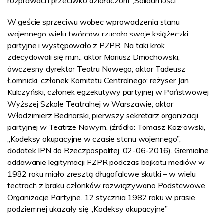
rozprawach przeciwko działaczom „Solidarności”.
W geście sprzeciwu wobec wprowadzenia stanu
wojennego wielu twórców rzucało swoje książeczki
partyjne i występowało z PZPR. Na taki krok
zdecydowali się m.in.: aktor Mariusz Dmochowski,
ówczesny dyrektor Teatru Nowego; aktor Tadeusz
Łomnicki, członek Komitetu Centralnego; reżyser Jan
Kulczyński, członek egzekutywy partyjnej w Państwowej
Wyższej Szkole Teatralnej w Warszawie; aktor
Włodzimierz Bednarski, pierwszy sekretarz organizacji
partyjnej w Teatrze Nowym. (źródło: Tomasz Kozłowski,
„Kodeksy okupacyjne w czasie stanu wojennego”,
dodatek IPN do Rzeczpospolitej, 02-06-2016). Gremialne
oddawanie legitymacji PZPR podczas bojkotu mediów w
1982 roku miało zresztą długofalowe skutki – w wielu
teatrach z braku członków rozwiązywano Podstawowe
Organizacje Partyjne. 12 stycznia 1982 roku w prasie
podziemnej ukazały się „Kodeksy okupacyjne”