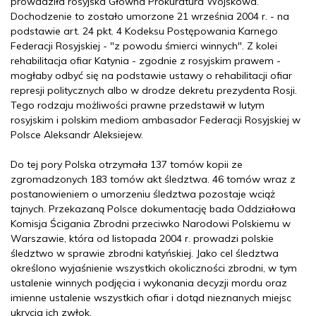
prowadziła rosyjska Główna Prokuratura Wojskowa.
Dochodzenie to zostało umorzone 21 września 2004 r. - na
podstawie art. 24 pkt. 4 Kodeksu Postępowania Karnego
Federacji Rosyjskiej - "z powodu śmierci winnych". Z kolei
rehabilitacja ofiar Katynia - zgodnie z rosyjskim prawem -
mogłaby odbyć się na podstawie ustawy o rehabilitacji ofiar
represji politycznych albo w drodze dekretu prezydenta Rosji.
Tego rodzaju możliwości prawne przedstawił w lutym
rosyjskim i polskim mediom ambasador Federacji Rosyjskiej w
Polsce Aleksandr Aleksiejew.
Do tej pory Polska otrzymała 137 tomów kopii ze
zgromadzonych 183 tomów akt śledztwa. 46 tomów wraz z
postanowieniem o umorzeniu śledztwa pozostaje wciąż
tajnych. Przekazaną Polsce dokumentację bada Oddziałowa
Komisja Ścigania Zbrodni przeciwko Narodowi Polskiemu w
Warszawie, która od listopada 2004 r. prowadzi polskie
śledztwo w sprawie zbrodni katyńskiej. Jako cel śledztwa
określono wyjaśnienie wszystkich okoliczności zbrodni, w tym
ustalenie winnych podjęcia i wykonania decyzji mordu oraz
imienne ustalenie wszystkich ofiar i dotąd nieznanych miejsc
ukrycia ich zwłok.