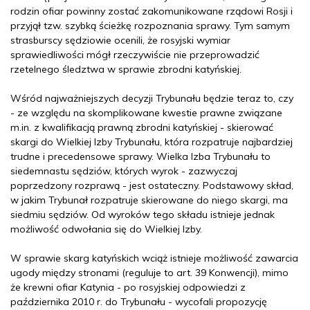
rodzin ofiar powinny zostać zakomunikowane rządowi Rosji i
przyjął tzw. szybką ścieżkę rozpoznania sprawy. Tym samym
strasburscy sędziowie ocenili, że rosyjski wymiar
sprawiedliwości mógł rzeczywiście nie przeprowadzić
rzetelnego śledztwa w sprawie zbrodni katyńskiej.
Wśród najważniejszych decyzji Trybunału będzie teraz to, czy
- ze względu na skomplikowane kwestie prawne związane
m.in. z kwalifikacją prawną zbrodni katyńskiej - skierować
skargi do Wielkiej Izby Trybunału, która rozpatruje najbardziej
trudne i precedensowe sprawy. Wielka Izba Trybunału to
siedemnastu sędziów, których wyrok - zazwyczaj
poprzedzony rozprawą - jest ostateczny. Podstawowy skład,
w jakim Trybunał rozpatruje skierowane do niego skargi, ma
siedmiu sędziów. Od wyroków tego składu istnieje jednak
możliwość odwołania się do Wielkiej Izby.
W sprawie skarg katyńskich wciąż istnieje możliwość zawarcia
ugody między stronami (reguluje to art. 39 Konwencji), mimo
że krewni ofiar Katynia - po rosyjskiej odpowiedzi z
października 2010 r. do Trybunału - wycofali propozycję