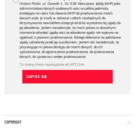
Historii Polski, ul. Gwardii 1, 01-538 Warszawa, (dalej MHP) jako
Administratora danych osobowych oraz wszelkie podmioty
działające na rzecz lub zlecenie MHP do przetwarzania moich
danych osob. (e-mail) w zakresie i celach niezbędnych do
otrzymywania newslettera dzieje.pl od dnia wyrażenia tej zgody do
jej odwołania. Jestem świadomy/a, że mam prawo w dowolnym
momencie odwołać zgodę oraz że odwołanie zgody nie wpływa na
zgodność z prawem przetwarzania, którego dokonano na podstawie
zgody udzielonej przed jej wycofaniem. Jestem też świadomy/a, że
przysługuje mi prawo dostępu do moich danych, do ich
sprostowania, do ograniczenia przetwarzania, do przenoszenia
danych, do sprzeciwu wobec przetwarzania.
COPYRIGHT