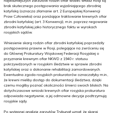
najważniejszych zarzutów rodzin ofiar wobec władz Rosji są:
brak skutecznego postępowania wyjaśniającego zbrodnię
katyńską (oznacza złamanie art. 2 Europejskiej Konwencji
Praw Człowieka) oraz poniżające traktowanie krewnych ofiar
zbrodni katyńskiej (art. 3 Konwencji), m.in. poprzez negowanie
zbrodni katyńskiej jako historycznego faktu w wyrokach
rosyjskich sądów.
Wniesienie skarg rodzin ofiar zbrodni katyńskiej poprzedziły
postępowania prawne w Rosji, polegające na zwróceniu się
do Głównej Prokuratury Wojskowej Federacji Rosyjskiej o
przyznanie krewnym ofiar NKWD z 1940 r. statusu
pokrzywdzonych w rosyjskim śledztwie w sprawie zbrodni
katyńskiej oraz o dokonanie rehabilitacji zamordowanych.
Ewentualna zgoda rosyjskich prokuratorów oznaczałyby m.in.,
że krewni mieliby dostęp do dokumentacji śledztwa, dzięki
czemu mogliby poznać okoliczności śmierci swoich bliskich. Na
dotychczasowe wnioski krewnych ofiar rosyjska prokuratura
odpowiada negatywnie, a jej odmowne decyzje podtrzymują
rosyjskie sądy.
Po wstępnej analizie zarzutów Trybunał uznał, że skargi