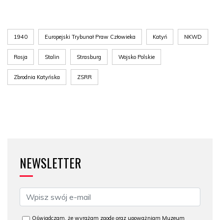
1940
Europejski Trybunał Praw Człowieka
Katyń
NKWD
Rosja
Stalin
Strasburg
Wojsko Polskie
Zbrodnia Katyńska
ZSRR
NEWSLETTER
Oświadczam, że wyrażam zgodę oraz upoważniam Muzeum