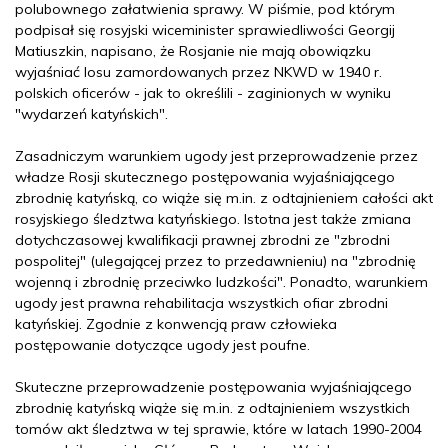
polubownego załatwienia sprawy. W piśmie, pod którym
podpisał się rosyjski wiceminister sprawiedliwości Georgij
Matiuszkin, napisano, że Rosjanie nie mają obowiązku
wyjaśniać losu zamordowanych przez NKWD w 1940 r.
polskich oficerów - jak to określili - zaginionych w wyniku
"wydarzeń katyńskich".
Zasadniczym warunkiem ugody jest przeprowadzenie przez
władze Rosji skutecznego postępowania wyjaśniającego
zbrodnię katyńską, co wiąże się m.in. z odtajnieniem całości akt
rosyjskiego śledztwa katyńskiego. Istotna jest także zmiana
dotychczasowej kwalifikacji prawnej zbrodni ze "zbrodni
pospolitej" (ulegającej przez to przedawnieniu) na "zbrodnię
wojenną i zbrodnię przeciwko ludzkości". Ponadto, warunkiem
ugody jest prawna rehabilitacja wszystkich ofiar zbrodni
katyńskiej. Zgodnie z konwencją praw człowieka
postępowanie dotyczące ugody jest poufne.
Skuteczne przeprowadzenie postępowania wyjaśniającego
zbrodnię katyńską wiąże się m.in. z odtajnieniem wszystkich
tomów akt śledztwa w tej sprawie, które w latach 1990-2004