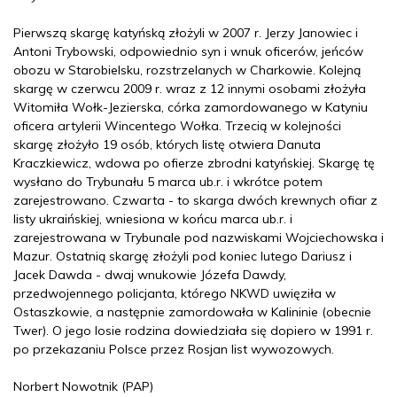
Pierwszą skargę katyńską złożyli w 2007 r. Jerzy Janowiec i
Antoni Trybowski, odpowiednio syn i wnuk oficerów, jeńców
obozu w Starobielsku, rozstrzelanych w Charkowie. Kolejną
skargę w czerwcu 2009 r. wraz z 12 innymi osobami złożyła
Witomiła Wołk-Jezierska, córka zamordowanego w Katyniu
oficera artylerii Wincentego Wołka. Trzecią w kolejności
skargę złożyło 19 osób, których listę otwiera Danuta
Kraczkiewicz, wdowa po ofierze zbrodni katyńskiej. Skargę tę
wysłano do Trybunału 5 marca ub.r. i wkrótce potem
zarejestrowano. Czwarta - to skarga dwóch krewnych ofiar z
listy ukraińskiej, wniesiona w końcu marca ub.r. i
zarejestrowana w Trybunale pod nazwiskami Wojciechowska i
Mazur. Ostatnią skargę złożyli pod koniec lutego Dariusz i
Jacek Dawda - dwaj wnukowie Józefa Dawdy,
przedwojennego policjanta, którego NKWD uwięziła w
Ostaszkowie, a następnie zamordowała w Kalininie (obecnie
Twer). O jego losie rodzina dowiedziała się dopiero w 1991 r.
po przekazaniu Polsce przez Rosjan list wywozowych.
Norbert Nowotnik (PAP)