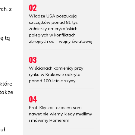
ę
02
ch, z
Władze USA poszukują
szczątków ponad 81 tys.
żołnierzy amerykańskich
poległych w konfliktach
ię tą
zbrojnych od II wojny światowej
i
03
W ścianach kamienicy przy
rynku w Krakowie odkryto
ponad 100-letnie szyny
które
 także
04
Prof. Klęczar: czasem sami
nawet nie wiemy, kiedy myślimy
i mówimy Homerem
uł