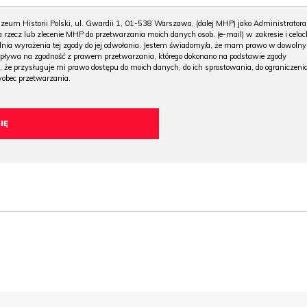
m Historii Polski, ul. Gwardii 1, 01-538 Warszawa, (dalej MHP) jako Administratora
 rzecz lub zlecenie MHP do przetwarzania moich danych osob. (e-mail) w zakresie i celac
 dnia wyrażenia tej zgody do jej odwołania. Jestem świadomy/a, że mam prawo w dowoln
wpływa na zgodność z prawem przetwarzania, którego dokonano na podstawie zgody
, że przysługuje mi prawo dostępu do moich danych, do ich sprostowania, do ograniczeni
wobec przetwarzania.