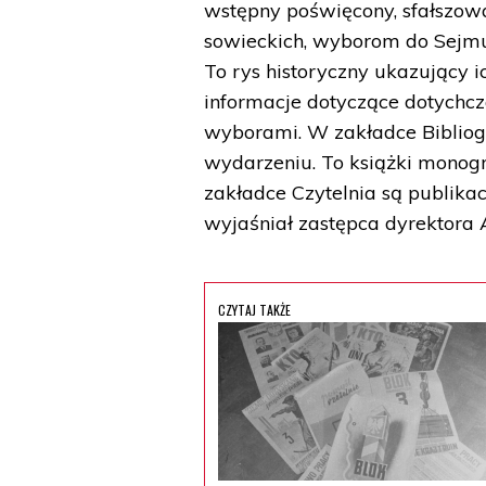
wstępny poświęcony, sfałszo
sowieckich, wyborom do Sejmu
To rys historyczny ukazujący ic
informacje dotyczące dotychc
wyborami. W zakładce Biblio
wydarzeniu. To książki monogr
zakładce Czytelnia są publikac
wyjaśniał zastępca dyrektora 
CZYTAJ TAKŻE