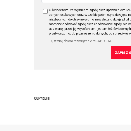
Oświadczam, że wyrażam zgodę oraz upoważniam Muzeu
danych osobowych oraz wszelkie podmioty działające na
niezbędnych do otrzymywania newslettera dzieje.pl od
momencie odwołać zgodę oraz że odwołanie zgody nie 
udzielonej przed jej wycofaniem. Jestem też świadomy/a
przetwarzania, do przenoszenia danych, do sprzeciwu 
COPYRIGHT