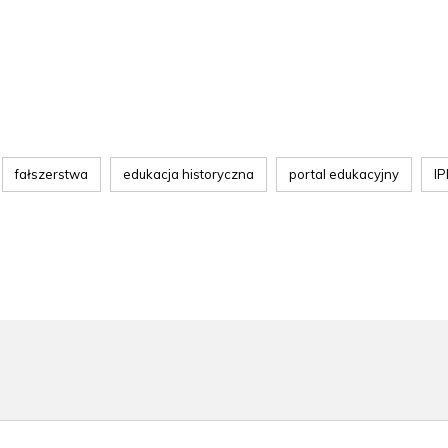
fałszerstwa
edukacja historyczna
portal edukacyjny
IP