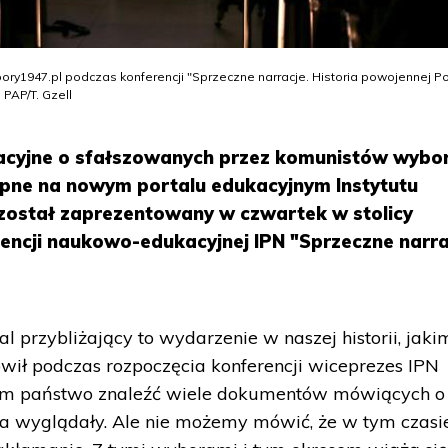
y1947.pl podczas konferencji "Sprzeczne narracje. Historia powojennej Po
PAP/T. Gzell
kacyjne o sfałszowanych przez komunistów wybo
ępne na nowym portalu edukacyjnym Instytutu
został zaprezentowany w czwartek w stolicy
ncji naukowo-edukacyjnej IPN "Sprzeczne narra
.
 przybliżający to wydarzenie w naszej historii, jaki
wił podczas rozpoczęcia konferencji wiceprezes IPN
am państwo znaleźć wiele dokumentów mówiących o
wa wyglądały. Ale nie możemy mówić, że w tym czasi