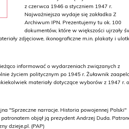
z czerwca 1946 a styczniem 1947 r.
Najważniejsza wydaje się zakładka Z
Archiwum IPN. Prezentujemy tu ok. 100
dokumentów, które w większości ujrzały ś
eriały zdjęciowe, ikonograficzne m.in. plakaty i ulotk
ieżąco informować o wydarzeniach związanych z
lnie życiem politycznym po 1945 r. Żuławnik zaapel
akiekolwiek materiały dotyczące wyborów z 1947 r. o
a "Sprzeczne narracje. Historia powojennej Polski"
patronatem objął ją prezydent Andrzej Duda. Patro
ny dzieje.pl. (PAP)