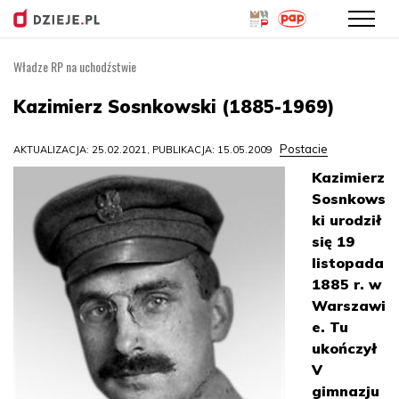
Władze RP na uchodźstwie
Przejdź
do
Kazimierz Sosnkowski (1885-1969)
treści
Postacie
AKTUALIZACJA: 25.02.2021, PUBLIKACJA: 15.05.2009
Kazimierz
Sosnkows
ki urodził
się 19
listopada
1885 r. w
Warszawi
e. Tu
ukończył
V
gimnazju