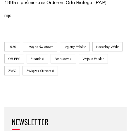
1995 r. pośmiertnie Orderem Orła Białego. (PAP)
mjs
1939
II wojna światowa
Legiony Polskie
Naczelny Wódz
OB PPS
Piłsudski
Sosnkowski
Wojsko Polskie
ZWC
Związek Strzelecki
NEWSLETTER