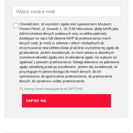
Oświadczam, że wyrażam zgodę oraz upoważniam Muzeum
Historii Polski, ul. Gwardii 1, 01-538 Warszawa, (dalej MHP) jako
Administratora danych osobowych oraz wszelkie podmioty
działające na rzecz lub zlecenie MHP do przetwarzania moich
danych osob. (e-mail) w zakresie i celach niezbędnych do
otrzymywania newslettera dzieje.pl od dnia wyrażenia tej zgody do
jej odwołania. Jestem świadomy/a, że mam prawo w dowolnym
momencie odwołać zgodę oraz że odwołanie zgody nie wpływa na
zgodność z prawem przetwarzania, którego dokonano na podstawie
zgody udzielonej przed jej wycofaniem. Jestem też świadomy/a, że
przysługuje mi prawo dostępu do moich danych, do ich
sprostowania, do ograniczenia przetwarzania, do przenoszenia
danych, do sprzeciwu wobec przetwarzania.