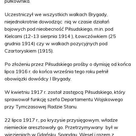
pułkownika.
Uczestniczył we wszystkich walkach Brygady,
niejednokrotnie dowodząc nią w czasie działań
bojowych pod nieobecność Piłsudskiego, m.in. pod
Kielcami (12-13 sierpnia 1914 ), Łowczówkiem (25
grudnia 1914) czy w walkach pozycyjnych pod
Czartoryskiem (1915).
Po złożeniu przez Piłsudskiego prośby o dymisję od końca
lipca 1916 r. do końca września tego roku pełnił
obowiązki dowódcy I Brygady.
W kwietniu 1917 r. został zastępcą Piłsudskiego, który
sprawował funkcję szefa Departamentu Wojskowego
przy Tymczasowej Radzie Stanu.
22 lipca 1917 r., po kryzysie przysięgowym, władze
niemieckie aresztowały go. Przetrzymywany był w
więzieniach w Gdańsku, Spandau, Wesel i razem z