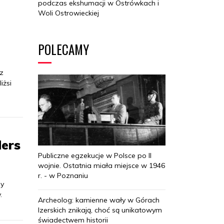
podczas ekshumacji w Ostrówkach i
Woli Ostrowieckiej
POLECAMY
 z
iżsi
ders
Publiczne egzekucje w Polsce po II
wojnie. Ostatnia miała miejsce w 1946
r. - w Poznaniu
ny
.
Archeolog: kamienne wały w Górach
Izerskich znikają, choć są unikatowym
świadectwem historii