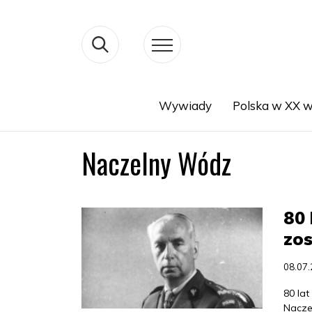
Wywiady
Polska w XX w
Search
Naczelny Wódz
80 
zo
08.07
80 lat
Nacze