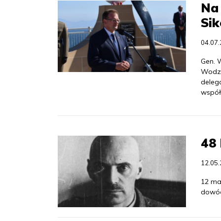
Na 
Sik
04.07
Gen. 
Wodza 
delega
współp
48 
12.05
12 ma
dowód