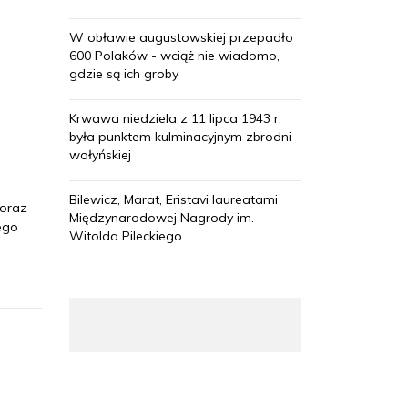
W obławie augustowskiej przepadło
600 Polaków - wciąż nie wiadomo,
gdzie są ich groby
Krwawa niedziela z 11 lipca 1943 r.
była punktem kulminacyjnym zbrodni
wołyńskiej
Bilewicz, Marat, Eristavi laureatami
 oraz
Międzynarodowej Nagrody im.
ego
Witolda Pileckiego