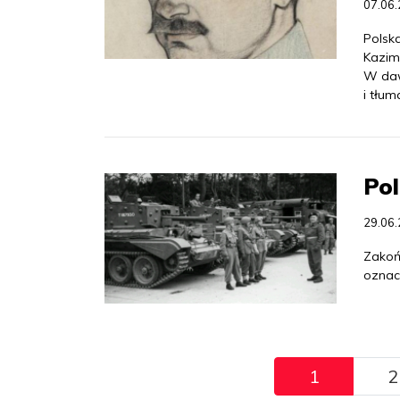
07.06
Polsk
Kazim
W daw
i tłum
Pol
29.06
Zakońc
oznacz
Pagination
1
2