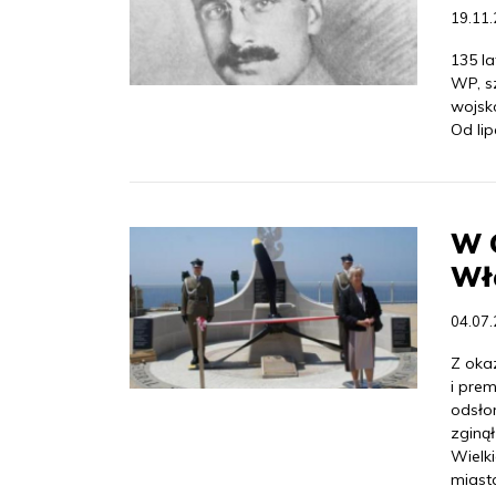
19.11
135 la
WP, sz
wojsk
Od li
W G
Wł
04.07
Z okaz
i pre
odsło
zginął
Wielki
miast