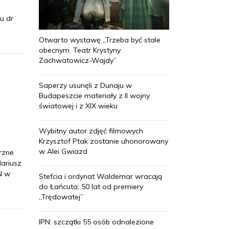
u dr
Otwarto wystawę „Trzeba być stale
obecnym. Teatr Krystyny
Zachwatowicz-Wajdy”
Saperzy usunęli z Dunaju w
Budapeszcie materiały z II wojny
światowej i z XIX wieku
Wybitny autor zdjęć filmowych
Krzysztof Ptak zostanie uhonorowany
w Alei Gwiazd
rzne
Mariusz
N w
Stefcia i ordynat Waldemar wracają
do Łańcuta; 50 lat od premiery
„Trędowatej”
IPN: szczątki 55 osób odnalezione