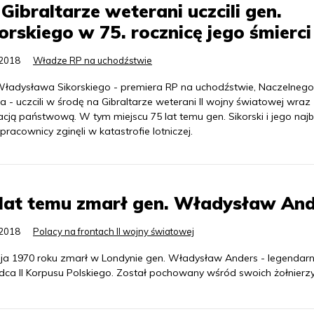
Gibraltarze weterani uczcili gen.
orskiego w 75. rocznicę jego śmierci
.2018
Władze RP na uchodźstwie
Władysława Sikorskiego - premiera RP na uchodźstwie, Naczelnego
- uczcili w środę na Gibraltarze weterani II wojny światowej wraz
cją państwową. W tym miejscu 75 lat temu gen. Sikorski i jego najbl
racownicy zginęli w katastrofie lotniczej.
lat temu zmarł gen. Władysław An
.2018
Polacy na frontach II wojny światowej
ja 1970 roku zmarł w Londynie gen. Władysław Anders - legendar
ca II Korpusu Polskiego. Został pochowany wśród swoich żołnierzy