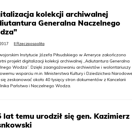
italizacja kolekcji archiwalnej
iutantura Generalna Naczelnego
dza”
.2017
II Rzeczpospolita
ojorskim Instytucie Józefa Piłsudskiego w Ameryce zakończono
etni projekt digitalizacji kolekcji archiwalnej „Adiutantura Generalna
lnego Wodza”. Dzięki zaangażowaniu archiwistów i wolontariuszy
sowemu wsparciu m.in. Ministerstwa Kultury i Dziedzictwa Narodow
 się zeskanować około 40 tysięcy stron dokumentów z Kancelarii
lnika Państwa i Naczelnego Wodza.
 lat temu urodził się gen. Kazimierz
snkowski