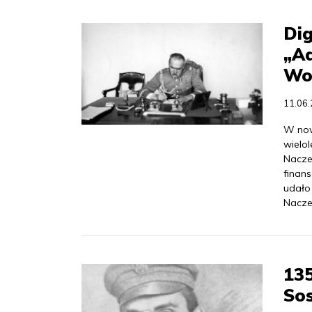
Dig
„Ad
Wo
11.06
W now
wielol
Nacze
finan
udało
Nacze
135
So