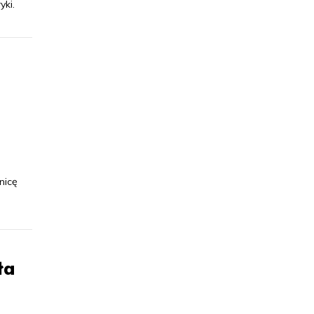
ki.
nicę
ła