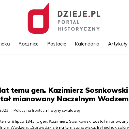
ieku
Rocznice
Postacie
Kalendaria
Artykuły
Przejdź
do
treści
lat temu gen. Kazimierz Sosnkowski
stał mianowany Naczelnym Wodzem
.2023
Polacy na frontach II wojny światowej
 temu, 8 lipca 1943 r., gen. Kazimierz Sosnkowski został mianowany
lnym Wodzem. „Sprawdził się na tym stanowisku. Był jednak solą 