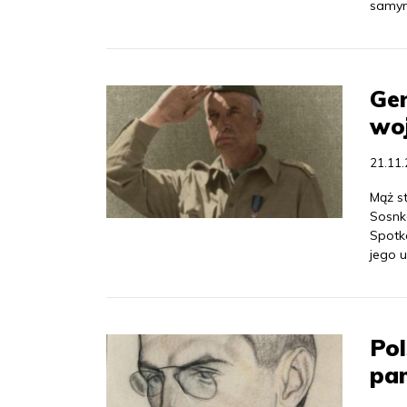
samym
Gen
woj
21.11
Mąż st
Sosnk
Spotk
jego u
Po
pa