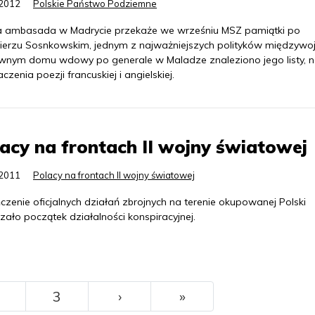
.2012
Polskie Państwo Podziemne
a ambasada w Madrycie przekaże we wrześniu MSZ pamiątki po
ierzu Sosnkowskim, jednym z najważniejszych polityków międzywoj
nym domu wdowy po generale w Maladze znaleziono jego listy, n
aczenia poezji francuskiej i angielskiej.
acy na frontach II wojny światowej
.2011
Polacy na frontach II wojny światowej
zenie oficjalnych działań zbrojnych na terenie okupowanej Polski
ało początek działalności konspiracyjnej.
››
Ostatni
3
›
»