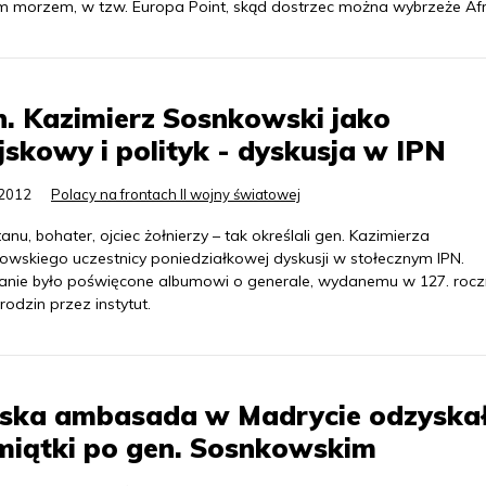
 morzem, w tzw. Europa Point, skąd dostrzec można wybrzeże Afry
. Kazimierz Sosnkowski jako
skowy i polityk - dyskusja w IPN
.2012
Polacy na frontach II wojny światowej
anu, bohater, ojciec żołnierzy – tak określali gen. Kazimierza
owskiego uczestnicy poniedziałkowej dyskusji w stołecznym IPN.
anie było poświęcone albumowi o generale, wydanemu w 127. rocz
rodzin przez instytut.
lska ambasada w Madrycie odzyska
miątki po gen. Sosnkowskim