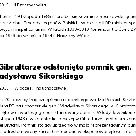
.2015
II Rzeczpospolita
t temu, 19 listopada 1885 r., urodził się Kazimierz Sosnkowski, gene
ef sztabu I Brygady Legionów Polskich. W okresie II RP minister sp
owych i inspektor armii. W latach 1939–1940 Komendant Główny Z
pca 1943 do września 1944 r. Naczelny Wódz.
ibraltarze odsłonięto pomnik gen.
adysława Sikorskiego
.2013
Władze RP na uchodźstwie
ji 70. rocznicy tragicznej śmierci naczelnego wodza Polskich Sił Zb
miera RP na uchodźstwie gen. Władysława Sikorskiego, w Gibraltarz
nięto w czwartek jego odrestaurowany pomnik. Władysław Sikorsk
 4 lipca 1943 r. w katastrofie lotniczej w Gibraltarze, terytorium za
ej Brytanii. Pomnik stojący uprzednio w mało reprezentacyjnym pun
a, odrestaurowany znalazł się obecnie w eksponowanej lokalizacji 