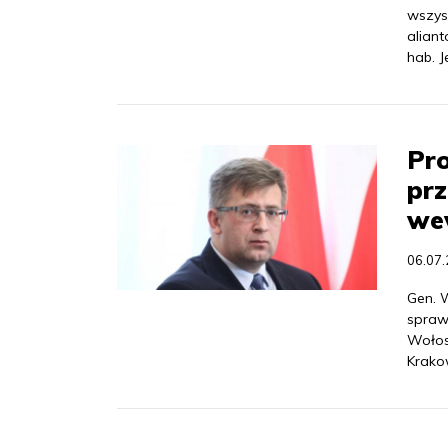
wszyst
alian
hab. J
Pro
prz
we
06.07
Gen. 
sprawy
Wołos
Krako