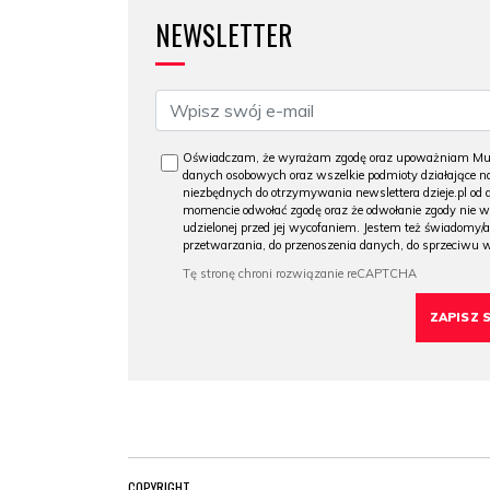
NEWSLETTER
Oświadczam, że wyrażam zgodę oraz upoważniam Muzeu
danych osobowych oraz wszelkie podmioty działające na
niezbędnych do otrzymywania newslettera dzieje.pl od
momencie odwołać zgodę oraz że odwołanie zgody nie 
udzielonej przed jej wycofaniem. Jestem też świadomy/a
przetwarzania, do przenoszenia danych, do sprzeciwu 
COPYRIGHT