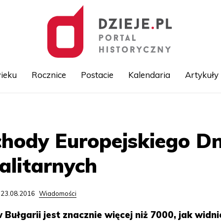
ieku
Rocznice
Postacie
Kalendaria
Artykuły
Przejdź
do
treści
chody Europejskiego Dn
alitarnych
 23.08.2016
Wiadomości
 Bułgarii jest znacznie więcej niż 7000, jak widni