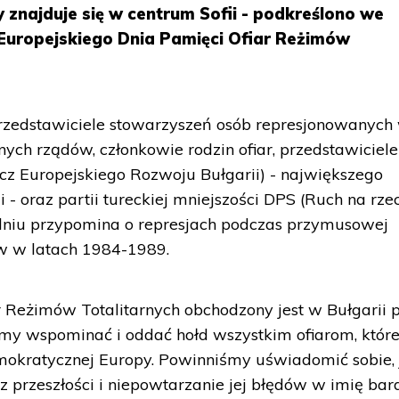
y znajduje się w centrum Sofii - podkreślono we
uropejskiego Dnia Pamięci Ofiar Reżimów
przedstawiciele stowarzyszeń osób represjonowanych
nych rządów, członkowie rodzin ofiar, przedstawiciele
cz Europejskiego Rozwoju Bułgarii) - największego
 - oraz partii tureckiej mniejszości DPS (Ruch na rze
dniu przypomina o represjach podczas przymusowej
ów w latach 1984-1989.
r Reżimów Totalitarnych obchodzony jest w Bułgarii 
my wspominać i oddać hołd wszystkim ofiarom, któr
emokratycznej Europy. Powinniśmy uświadomić sobie, 
 z przeszłości i niepowtarzanie jej błędów w imię bar