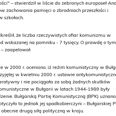
ości" – stwierdził w liście do zebranych europoseł And
w zachowania pamięci o zbrodniach przeszłości i
w szkołach.
ślił, że liczba rzeczywistych ofiar komunizmu w
 od wskazanej na pomniku - 7 tysięcy. O prawdę o ty
 – zaapelował.
ze w 2000 r. oceniono, iż reżim komunistyczny w Bułg
yjętej w kwietniu 2000 r. ustawie antykomunistyczne
aratywny i nie pociągała za sobą żadnych skutków
komunistyczne w Bułgarii w latach 1944-1989 były
zenie. Bułgarską Partię Komunistyczną (BPK) uznano
tyczyło to jednak jej spadkobierczyni – Bułgarskiej P
t obecnie drugą siłą polityczną w kraju.