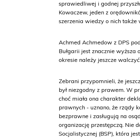
sprawiedliwej i godnej przyszł
Kowaczew, jeden z orędownikó
szerzenia wiedzy o nich także 
Achmed Achmedow z DPS podkre
Bułgarii jest znacznie wyższa
okresie należy jeszcze walczyć
Zebrani przypomnieli, że jeszc
był niezgodny z prawem. W prz
choć miała ona charakter dekl
prawnych - uznano, że rządy 
bezprawne i zasługują na osąd
organizację przestępczą. Nie do
Socjalistycznej (BSP), która jes