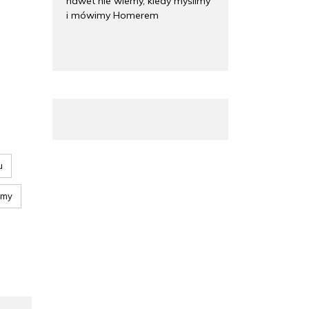
nawet nie wiemy, kiedy myślimy
i mówimy Homerem
u
zmy