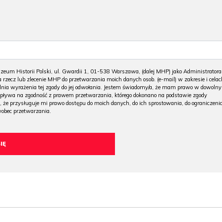
m Historii Polski, ul. Gwardii 1, 01-538 Warszawa, (dalej MHP) jako Administratora
 rzecz lub zlecenie MHP do przetwarzania moich danych osob. (e-mail) w zakresie i celac
 dnia wyrażenia tej zgody do jej odwołania. Jestem świadomy/a, że mam prawo w dowoln
wpływa na zgodność z prawem przetwarzania, którego dokonano na podstawie zgody
, że przysługuje mi prawo dostępu do moich danych, do ich sprostowania, do ograniczeni
wobec przetwarzania.