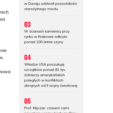
w Dunaju odsłonił pozostałości
starożytnego mostu
rech
nia
03
W ścianach kamienicy przy
rynku w Krakowie odkryto
ponad 100-letnie szyny
nie
04
w,
Władze USA poszukują
szczątków ponad 81 tys.
anowa
żołnierzy amerykańskich
poległych w konfliktach
zbrojnych od II wojny światowej
05
Prof. Klęczar: czasem sami