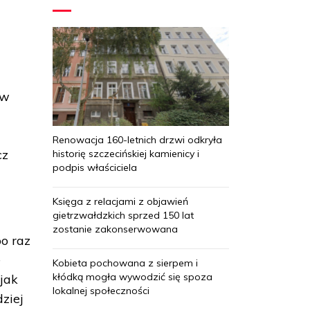
 w
Renowacja 160-letnich drzwi odkryła
cz
historię szczecińskiej kamienicy i
podpis właściciela
Księga z relacjami z objawień
gietrzwałdzkich sprzed 150 lat
zostanie zakonserwowana
po raz
e
Kobieta pochowana z sierpem i
kłódką mogła wywodzić się spoza
jak
lokalnej społeczności
dziej