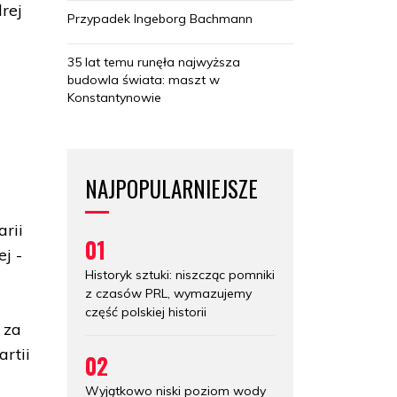
rej
Przypadek Ingeborg Bachmann
35 lat temu runęła najwyższa
budowla świata: maszt w
Konstantynowie
m
NAJPOPULARNIEJSZE
arii
01
j -
Historyk sztuki: niszcząc pomniki
z czasów PRL, wymazujemy
część polskiej historii
 za
artii
02
Wyjątkowo niski poziom wody