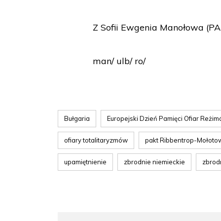
Z Sofii Ewgenia Manołowa (PA
man/ ulb/ ro/
Bułgaria
Europejski Dzień Pamięci Ofiar Reżim
ofiary totalitaryzmów
pakt Ribbentrop-Mołoto
upamiętnienie
zbrodnie niemieckie
zbrod