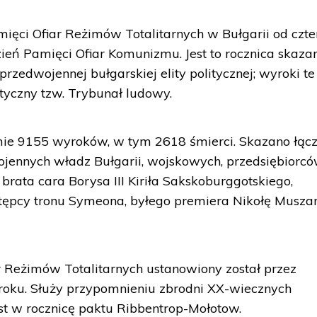
ięci Ofiar Reżimów Totalitarnych w Bułgarii od czte
zień Pamięci Ofiar Komunizmu. Jest to rocznica skaza
przedwojennej bułgarskiej elity politycznej; wyroki te
tyczny tzw. Trybunał ludowy.
ie 9155 wyroków, w tym 2618 śmierci. Skazano łącz
jennych władz Bułgarii, wojskowych, przedsiębiorcó
. brata cara Borysa III Kiriła Sakskoburggotskiego,
stępcy tronu Symeona, byłego premiera Nikołę Musz
r Reżimów Totalitarnych ustanowiony został przez
roku. Służy przypomnieniu zbrodni XX-wiecznych
st w rocznicę paktu Ribbentrop-Mołotow.