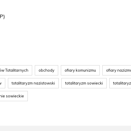
P)
ów Totalitarnych
obchody
ofiary komunizmu
ofiary nazizm
w
totalitaryzm nazistowski
totalitaryzm sowiecki
totalitary
nie sowieckie