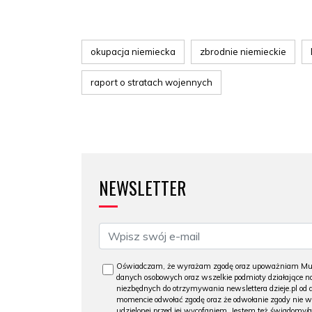
okupacja niemiecka
zbrodnie niemieckie
raport o stratach wojennych
NEWSLETTER
Oświadczam, że wyrażam zgodę oraz upoważniam Muzeu
danych osobowych oraz wszelkie podmioty działające na
niezbędnych do otrzymywania newslettera dzieje.pl od
momencie odwołać zgodę oraz że odwołanie zgody nie 
udzielonej przed jej wycofaniem. Jestem też świadomy/a