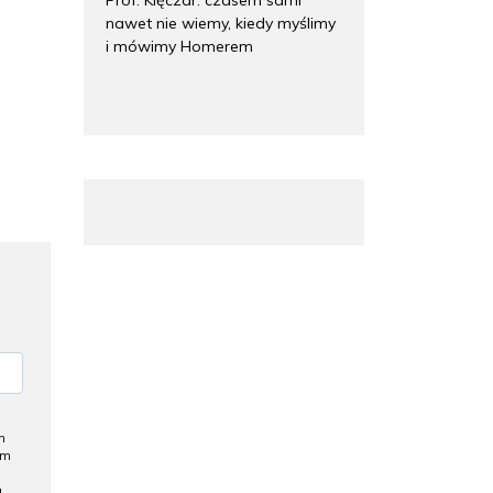
nawet nie wiemy, kiedy myślimy
i mówimy Homerem
h
ym
a