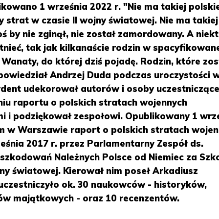
owano 1 września 2022 r. "Nie ma takiej polskie
y strat w czasie II wojny światowej. Nie ma takiej
toś by nie zginął, nie został zamordowany. A niek
tnieć, tak jak kilkanaście rodzin w spacyfikowan
Wanaty, do której dziś pojadę. Rodzin, które zos
powiedział Andrzej Duda podczas uroczystości 
ydent udekorował autorów i osoby uczestnicząc
iu raportu o polskich stratach wojennych
 i podziękował zespołowi. Opublikowany 1 wrz
m w Warszawie raport o polskich stratach woje
śnia 2017 r. przez Parlamentarny Zespół ds.
zkodowań Należnych Polsce od Niemiec za Szk
jny światowej. Kierował nim poseł Arkadiusz
uczestniczyło ok. 30 naukowców - historyków,
w majątkowych - oraz 10 recenzentów.