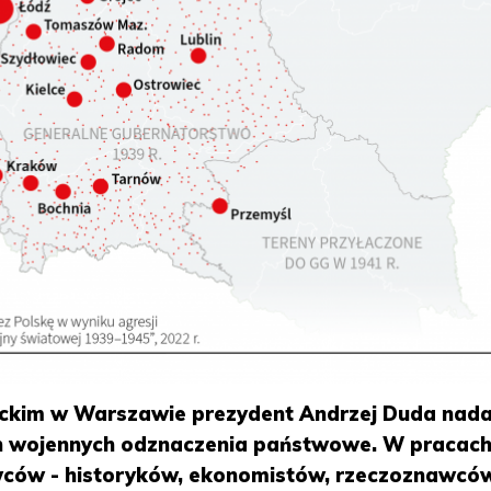
ckim w Warszawie prezydent Andrzej Duda nada
h wojennych odznaczenia państwowe. W pracac
owców - historyków, ekonomistów, rzeczoznawcó