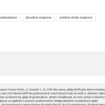
ludobójstwo
zbrodnie wojenne
polskie straty wojenne
m Historii Polski, ul. Gwardii 1, 01-538 Warszawa, (dalej MHP) jako Administratora
 rzecz lub zlecenie MHP do przetwarzania moich danych osob. (e-mail) w zakresie i celac
 dnia wyrażenia tej zgody do jej odwołania. Jestem świadomy/a, że mam prawo w dowoln
wpływa na zgodność z prawem przetwarzania, którego dokonano na podstawie zgody
, że przysługuje mi prawo dostępu do moich danych, do ich sprostowania, do ograniczeni