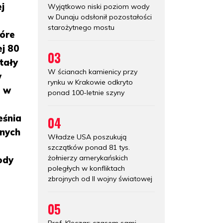
j
Wyjątkowo niski poziom wody
w Dunaju odsłonił pozostałości
starożytnego mostu
tóre
ej 80
03
tały
W ścianach kamienicy przy
w
rynku w Krakowie odkryto
e w
ponad 100-letnie szyny
eśnia
04
nnych
Władze USA poszukują
szczątków ponad 81 tys.
żołnierzy amerykańskich
ody
poległych w konfliktach
zbrojnych od II wojny światowej
05
Prof. Klęczar: czasem sami