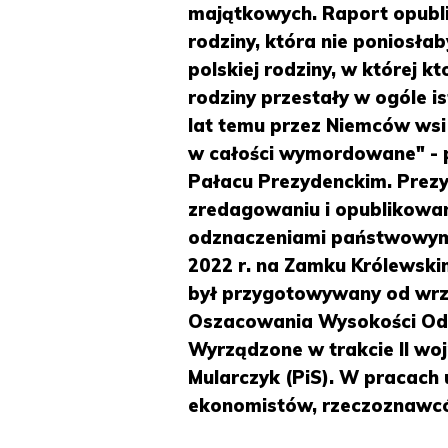
majątkowych. Raport opublik
rodziny, która nie poniosłab
polskiej rodziny, w której k
rodziny przestały w ogóle is
lat temu przez Niemców wsi 
w całości wymordowane" - 
Pałacu Prezydenckim. Prez
zredagowaniu i opublikowan
odznaczeniami państwowymi
2022 r. na Zamku Królewski
był przygotowywany od wrze
Oszacowania Wysokości Ods
Wyrządzone w trakcie II wo
Mularczyk (PiS). W pracach 
ekonomistów, rzeczoznawcó