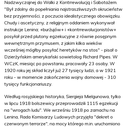
Nadzwyczajnej do Walki z Kontrrewolucją i Sabotażem.
"Był zdolny do popełniania najstraszliwszych okrucieństw
bez przyjemności, z poczucia idealistycznego obowiązku.
Chudy i ascetyczny, z religijnym oddaniem wykonywał
instrukcje Lenina; +burżujów+ i +kontrrewolucjonistów+
posyłał przed plutony egzekucyjne z równie posępnym
wewnętrznym przymusem, z jakim kilka wieków
wcześniej mógłby posyłać heretyków na stos" - pisał o
Dzierżyńskim amerykański sowietolog Richard Pipes. W
WCzK, miesiąc po powstaniu, pracowały 23 osoby. W
1920 roku jej skład liczył już 27 tysięcy ludzi, a w 1921
roku - w momencie zakończenia wojny domowej - 310
tysięcy funkcjonariuszy.
Według rosyjskiego historyka, Siergieja Mielgunowa, tylko
w lipcu 1918 bolszewicy przeprowadzili 1115 egzekucji
na "wrogach ludu". We wrześniu 1918 po zamachu na
Lenina, Rada Komisarzy Ludowych przyjęła "dekret o
czerwonym terrorze", na mocy którego m.in. uruchomiono