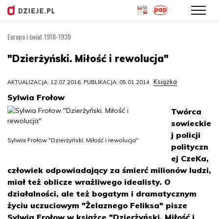
Europa i świat 1918-1939
Przejdź
do
"Dzierżyński. Miłość i rewolucja"
treści
Książka
AKTUALIZACJA: 12.07.2016, PUBLIKACJA: 05.01.2014
Sylwia Frołow
Twórca
sowieckie
j policji
Sylwia Frołow "Dzierżyński. Miłość i rewolucja"
polityczn
ej CzeKa,
człowiek odpowiadający za śmierć milionów ludzi,
miał też oblicze wrażliwego idealisty. O
działalności, ale też bogatym i dramatycznym
życiu uczuciowym "Żelaznego Feliksa" pisze
Sylwia Frołow w książce "Dzierżyński. Miłość i