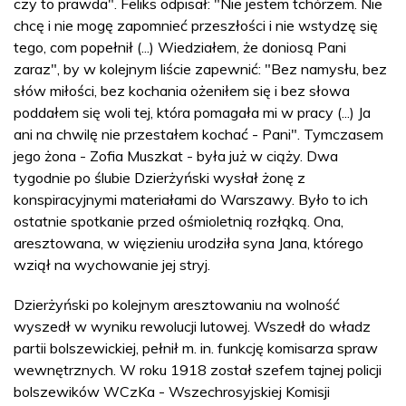
czy to prawda". Feliks odpisał: "Nie jestem tchórzem. Nie
chcę i nie mogę zapomnieć przeszłości i nie wstydzę się
tego, com popełnił (...) Wiedziałem, że doniosą Pani
zaraz", by w kolejnym liście zapewnić: "Bez namysłu, bez
słów miłości, bez kochania ożeniłem się i bez słowa
poddałem się woli tej, która pomagała mi w pracy (...) Ja
ani na chwilę nie przestałem kochać - Pani". Tymczasem
jego żona - Zofia Muszkat - była już w ciąży. Dwa
tygodnie po ślubie Dzierżyński wysłał żonę z
konspiracyjnymi materiałami do Warszawy. Było to ich
ostatnie spotkanie przed ośmioletnią rozłąką. Ona,
aresztowana, w więzieniu urodziła syna Jana, którego
wziął na wychowanie jej stryj.
Dzierżyński po kolejnym aresztowaniu na wolność
wyszedł w wyniku rewolucji lutowej. Wszedł do władz
partii bolszewickiej, pełnił m. in. funkcję komisarza spraw
wewnętrznych. W roku 1918 został szefem tajnej policji
bolszewików WCzKa - Wszechrosyjskiej Komisji