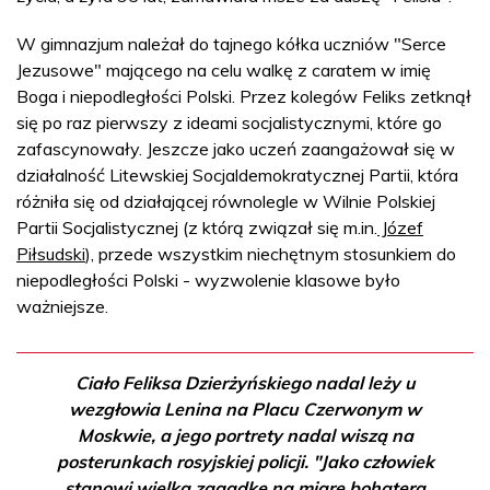
W gimnazjum należał do tajnego kółka uczniów "Serce
Jezusowe" mającego na celu walkę z caratem w imię
Boga i niepodległości Polski. Przez kolegów Feliks zetknął
się po raz pierwszy z ideami socjalistycznymi, które go
zafascynowały. Jeszcze jako uczeń zaangażował się w
działalność Litewskiej Socjaldemokratycznej Partii, która
różniła się od działającej równolegle w Wilnie Polskiej
Partii Socjalistycznej (z którą związał się m.in.
Józef
Piłsudski
), przede wszystkim niechętnym stosunkiem do
niepodległości Polski - wyzwolenie klasowe było
ważniejsze.
Ciało Feliksa Dzierżyńskiego nadal leży u
wezgłowia Lenina na Placu Czerwonym w
Moskwie, a jego portrety nadal wiszą na
posterunkach rosyjskiej policji. "Jako człowiek
stanowi wielką zagadkę na miarę bohatera