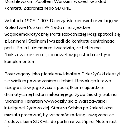
Marchlewskim, Adolfem Warskim, wszedł w skład
Komitetu Zagranicznego SDKPiL.
W latach 1905-1907 Dzierżyński kierował rewolucją w
Królestwie Polskim. W 1906 r. na Zjeździe
Socjaldemokratycznej Partii Robotniczej Rosji spotkał się
z Leninem i
Stalinem
i wszedł do komitetu centralnego
partii. Róża Luksemburg twierdziła, że Feliks ma
"bolszewickie serce", co nawet w jej ustach nie było
komplementem.
Postrzegany jako płomienny idealista Dzierżyński cieszył
się wielkim powodzeniem u kobiet. Rewolucja lutowa
zbiegła się w jego życiu z początkiem najbardziej
dramatycznej historii miłosnej jego życia. Siostry Sabina i
Michalina Feinstein wywodziły się z warszawskiej
inteligencji żydowskiej. Starsza Sabina po śmierci ojca
musiała pracować, by wspomóc rodzinę, związana ze
środowiskiem SDKPiL, do partii nie wstąpiła. Natomiast