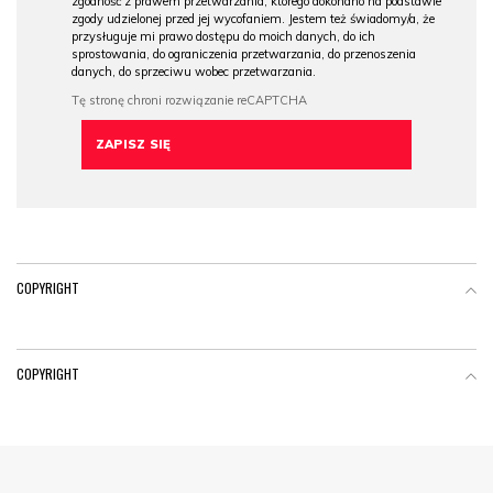
zgodność z prawem przetwarzania, którego dokonano na podstawie
zgody udzielonej przed jej wycofaniem. Jestem też świadomy/a, że
przysługuje mi prawo dostępu do moich danych, do ich
sprostowania, do ograniczenia przetwarzania, do przenoszenia
danych, do sprzeciwu wobec przetwarzania.
COPYRIGHT
COPYRIGHT