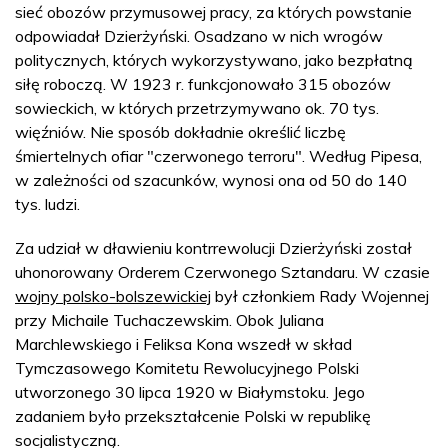
sieć obozów przymusowej pracy, za których powstanie
odpowiadał Dzierżyński. Osadzano w nich wrogów
politycznych, których wykorzystywano, jako bezpłatną
siłę roboczą. W 1923 r. funkcjonowało 315 obozów
sowieckich, w których przetrzymywano ok. 70 tys.
więźniów. Nie sposób dokładnie określić liczbę
śmiertelnych ofiar "czerwonego terroru". Według Pipesa,
w zależności od szacunków, wynosi ona od 50 do 140
tys. ludzi.
Za udział w dławieniu kontrrewolucji Dzierżyński został
uhonorowany Orderem Czerwonego Sztandaru. W czasie
wojny polsko-bolszewickiej
był członkiem Rady Wojennej
przy Michaile Tuchaczewskim. Obok Juliana
Marchlewskiego i Feliksa Kona wszedł w skład
Tymczasowego Komitetu Rewolucyjnego Polski
utworzonego 30 lipca 1920 w Białymstoku. Jego
zadaniem było przekształcenie Polski w republikę
socjalistyczną.