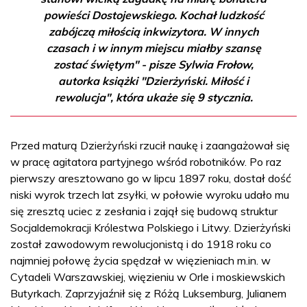
powieści Dostojewskiego. Kochał ludzkość
zabójczą miłością inkwizytora. W innych
czasach i w innym miejscu miałby szansę
zostać świętym" - pisze Sylwia Frołow,
autorka książki "Dzierżyński. Miłość i
rewolucja", która ukaże się 9 stycznia.
Przed maturą Dzierżyński rzucił naukę i zaangażował się
w pracę agitatora partyjnego wśród robotników. Po raz
pierwszy aresztowano go w lipcu 1897 roku, dostał dość
niski wyrok trzech lat zsyłki, w połowie wyroku udało mu
się zresztą uciec z zesłania i zajął się budową struktur
Socjaldemokracji Królestwa Polskiego i Litwy. Dzierżyński
został zawodowym rewolucjonistą i do 1918 roku co
najmniej połowę życia spędzał w więzieniach m.in. w
Cytadeli Warszawskiej, więzieniu w Orle i moskiewskich
Butyrkach. Zaprzyjaźnił się z Różą Luksemburg, Julianem