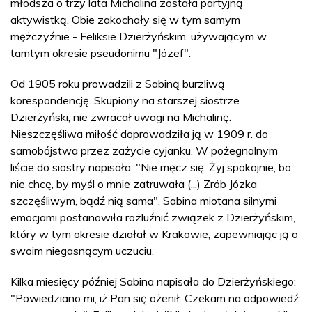
młodsza o trzy lata Michalina została partyjną
aktywistką. Obie zakochały się w tym samym
mężczyźnie - Feliksie Dzierżyńskim, używającym w
tamtym okresie pseudonimu "Józef".
Od 1905 roku prowadzili z Sabiną burzliwą
korespondencję. Skupiony na starszej siostrze
Dzierżyński, nie zwracał uwagi na Michalinę.
Nieszczęśliwa miłość doprowadziła ją w 1909 r. do
samobójstwa przez zażycie cyjanku. W pożegnalnym
liście do siostry napisała: "Nie męcz się. Żyj spokojnie, bo
nie chcę, by myśl o mnie zatruwała (...) Zrób Józka
szczęśliwym, bądź nią sama". Sabina miotana silnymi
emocjami postanowiła rozluźnić związek z Dzierżyńskim,
który w tym okresie działał w Krakowie, zapewniając ją o
swoim niegasnącym uczuciu.
Kilka miesięcy później Sabina napisała do Dzierżyńskiego:
"Powiedziano mi, iż Pan się ożenił. Czekam na odpowiedź: