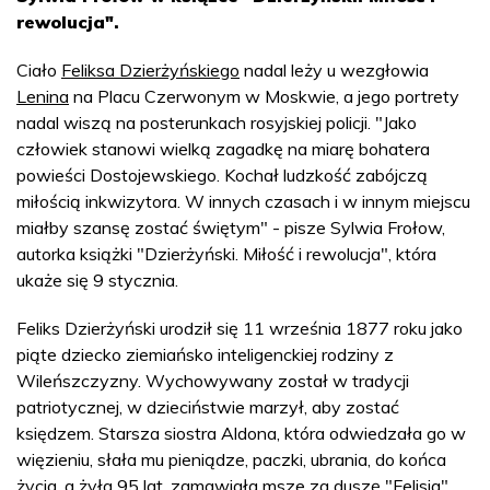
rewolucja".
Ciało
Feliksa Dzierżyńskiego
nadal leży u wezgłowia
Lenina
na Placu Czerwonym w Moskwie, a jego portrety
nadal wiszą na posterunkach rosyjskiej policji. "Jako
człowiek stanowi wielką zagadkę na miarę bohatera
powieści Dostojewskiego. Kochał ludzkość zabójczą
miłością inkwizytora. W innych czasach i w innym miejscu
miałby szansę zostać świętym" - pisze Sylwia Frołow,
autorka książki "Dzierżyński. Miłość i rewolucja", która
ukaże się 9 stycznia.
Feliks Dzierżyński urodził się 11 września 1877 roku jako
piąte dziecko ziemiańsko inteligenckiej rodziny z
Wileńszczyzny. Wychowywany został w tradycji
patriotycznej, w dzieciństwie marzył, aby zostać
księdzem. Starsza siostra Aldona, która odwiedzała go w
więzieniu, słała mu pieniądze, paczki, ubrania, do końca
życia, a żyła 95 lat, zamawiała msze za duszę "Felisia".