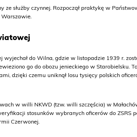
ony ze służby czynnej. Rozpoczął praktykę w Państw
 Warszawie.
światowej
 wyjechał do Wilna, gdzie w listopadzie 1939 r. zost
wieziono go do obozu jenieckiego w Starobielsku. 
mi, dzięki czemu uniknął losu tysięcy polskich ofice
owach w willi NKWD (tzw. willi szczęścia) w Małach
weryfikacji stosunków wybranych oficerów do ZSRS 
rmii Czerwonej.