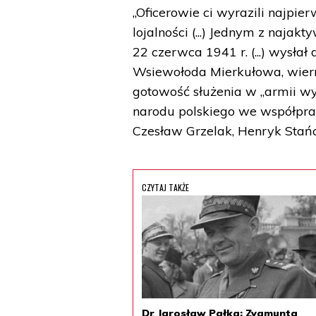
„Oficerowie ci wyrazili najpie
lojalności (...) Jednym z najak
22 czerwca 1941 r. (...) wysła
Wsiewołoda Mierkułowa, wiern
gotowość służenia w „armii w
narodu polskiego we współprac
Czesław Grzelak, Henryk Stańcz
CZYTAJ TAKŻE
Dr Jarosław Pałka: Zygmunta