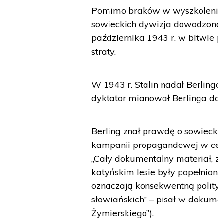
Pomimo braków w wyszkoleniu 
sowieckich dywizja dowodzona
października 1943 r. w bitwie 
straty.
W 1943 r. Stalin nadał Berling
dyktator mianował Berlinga d
Berling znał prawdę o sowieck
kampanii propagandowej w ce
„Cały dokumentalny materiał, 
katyńskim lesie były popełnion
oznaczają konsekwentną polit
słowiańskich” – pisał w dokume
Żymierskiego”).