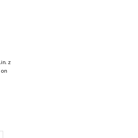
in. z
 on