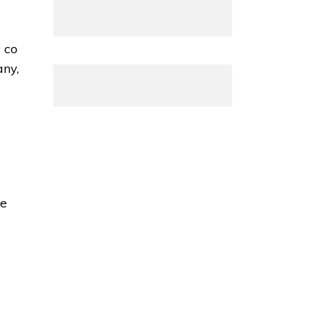
 co
any,
ze