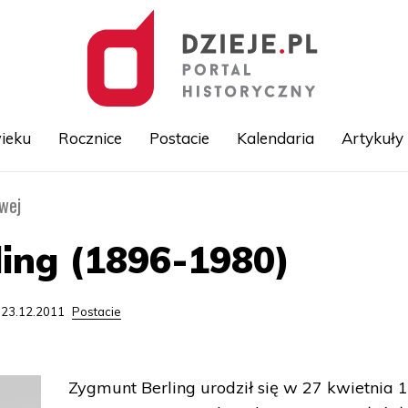
ieku
Rocznice
Postacie
Kalendaria
Artykuły
owej
Przejdź
do
treści
ing (1896-1980)
 23.12.2011
Postacie
Zygmunt Berling urodził się w 27 kwietnia 