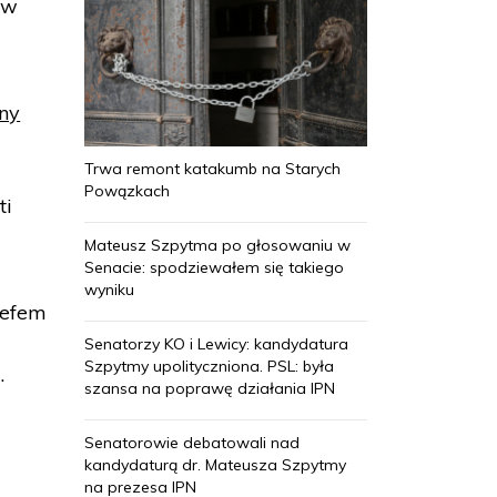
 w
ny
Trwa remont katakumb na Starych
Powązkach
ti
Mateusz Szpytma po głosowaniu w
Senacie: spodziewałem się takiego
wyniku
zefem
Senatorzy KO i Lewicy: kandydatura
Szpytmy upolityczniona. PSL: była
.
szansa na poprawę działania IPN
Senatorowie debatowali nad
kandydaturą dr. Mateusza Szpytmy
na prezesa IPN