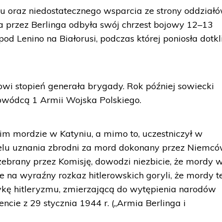
oraz niedostatecznego wsparcia ze strony oddział
 przez Berlinga odbyła swój chrzest bojowy 12–13
pod Lenino na Białorusi, podczas której poniosła dotk
owi stopień generała brygady. Rok później sowiecki
owódcą 1 Armii Wojska Polskiego.
im mordzie w Katyniu, a mimo to, uczestniczył w
lu uznania zbrodni za mord dokonany przez Niemcó
zebrany przez Komisję, dowodzi niezbicie, że mordy 
e na wyraźny rozkaz hitlerowskich goryli, że mordy t
ykę hitleryzmu, zmierzającą do wytępienia narodów
ncie z 29 stycznia 1944 r. („Armia Berlinga i