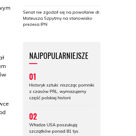
owym
Senat nie zgodził się na powołanie dr.
Mateusza Szpytmy na stanowisko
prezesa IPN
NAJPOPULARNIEJSZE
ał
Tam
01
rów
Historyk sztuki: niszcząc pomniki
z czasów PRL, wymazujemy
część polskiej historii
ówce
pod
02
Władze USA poszukują
szczątków ponad 81 tys.