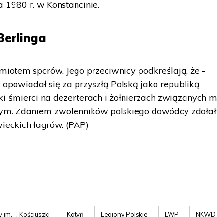
 1980 r. w Konstancinie.
Berlinga
dmiotem sporów. Jego przeciwnicy podkreślają, że -
opowiadał się za przyszłą Polską jako republiką
 śmierci na dezerterach i żołnierzach związanych m.
ym. Zdaniem zwolenników polskiego dowódcy zdołał
ieckich łagrów. (PAP)
 im. T. Kościuszki
Katyń
Legiony Polskie
LWP
NKWD