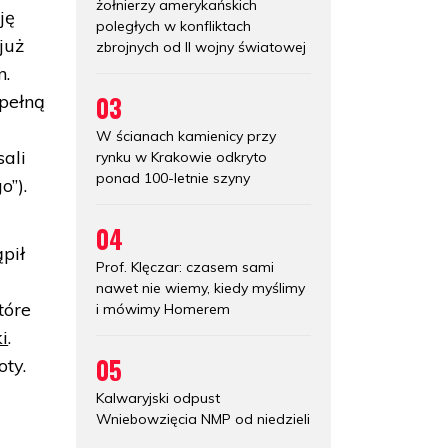
żołnierzy amerykańskich
ję
poległych w konfliktach
już
zbrojnych od II wojny światowej
n.
03
 pełną
W ścianach kamienicy przy
ali
rynku w Krakowie odkryto
ponad 100-letnie szyny
o”).
04
pił
Prof. Klęczar: czasem sami
nawet nie wiemy, kiedy myślimy
które
i mówimy Homerem
i
.
05
oty.
Kalwaryjski odpust
Wniebowzięcia NMP od niedzieli