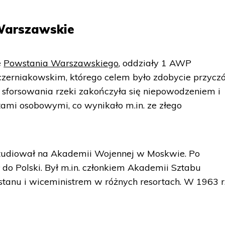
 Warszawskie
e
Powstania Warszawskiego
, oddziały 1 AWP
 czerniakowskim, którego celem było zdobycie przycz
 sforsowania rzeki zakończyła się niepowodzeniem i
tami osobowymi, co wynikało m.in. ze złego
tudiował na Akademii Wojennej w Moskwie. Po
 do Polski. Był m.in. członkiem Akademii Sztabu
tanu i wiceministrem w różnych resortach. W 1963 r