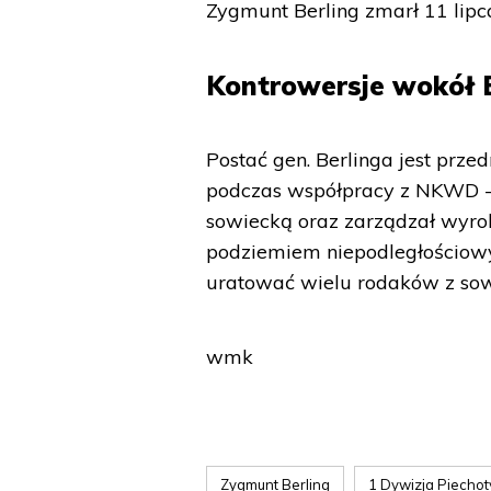
Zygmunt Berling zmarł 11 lipca
Kontrowersje wokół 
Postać gen. Berlinga jest prze
podczas współpracy z NKWD - 
sowiecką oraz zarządzał wyroki
podziemiem niepodległościow
uratować wielu rodaków z sow
wmk
Zygmunt Berling
1 Dywizja Piechoty