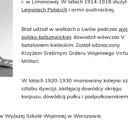
r. w Limanowej. W latach 1914-1918 służył
Legionach Polskich
i armii austriackiej.
Brał udział w walkach o Lwów podczas
woj
polsko-bolszewickiej
; dowodził wówczas V
batalionem kieleckim. Został odznaczony
Krzyżem Srebrnym Orderu Wojennego Virtu
Militari.
W latach 1920-1930 mianowany kolejno: s
sztabu dywizji, zastępcą dowódcy okręgu
korpusu, dowódcą pułku i podpułkownikiem
 w Wyższej Szkole Wojennej w Warszawie.