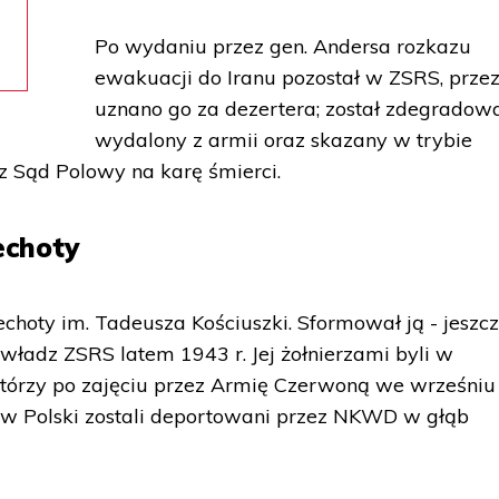
Po wydaniu przez gen. Andersa rozkazu
ewakuacji do Iranu pozostał w ZSRS, przez
uznano go za dezertera; został zdegradow
wydalony z armii oraz skazany w trybie
z Sąd Polowy na karę śmierci.
iechoty
iechoty im. Tadeusza Kościuszki. Sformował ją - jeszc
władz ZSRS latem 1943 r. Jej żołnierzami byli w
którzy po zajęciu przez Armię Czerwoną we wrześniu
w Polski zostali deportowani przez NKWD w głąb