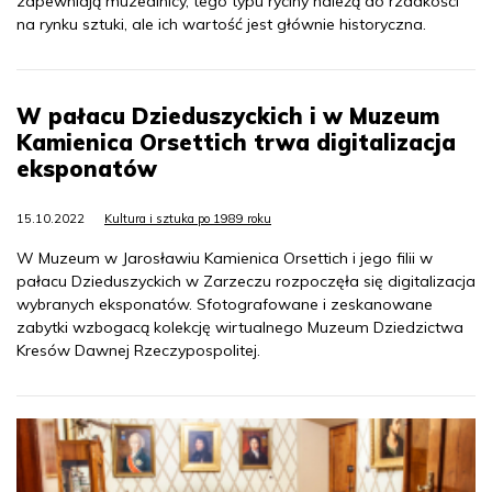
zapewniają muzealnicy, tego typu ryciny należą do rzadkości
na rynku sztuki, ale ich wartość jest głównie historyczna.
W pałacu Dzieduszyckich i w Muzeum
Kamienica Orsettich trwa digitalizacja
eksponatów
15.10.2022
Kultura i sztuka po 1989 roku
W Muzeum w Jarosławiu Kamienica Orsettich i jego filii w
pałacu Dzieduszyckich w Zarzeczu rozpoczęła się digitalizacja
wybranych eksponatów. Sfotografowane i zeskanowane
zabytki wzbogacą kolekcję wirtualnego Muzeum Dziedzictwa
Kresów Dawnej Rzeczypospolitej.