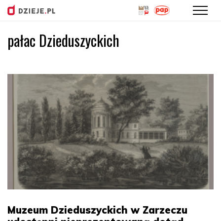
pałac Dzieduszyckich
Przejdź
do
treści
Muzeum Dzieduszyckich w Zarzeczu