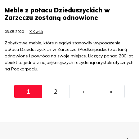
Meble z pałacu Dzieduszyckich w
Zarzeczu zostaną odnowione
08.05.2020
XIX wiek
Zabytkowe meble, które niegdyś stanowiły wyposażenie
pałacu Dzieduszyckich w Zarzeczu (Podkarpackie) zostaną
odnowione i powrócą na swoje miejsce. Liczący ponad 200 lat
obiekt to jedna z najpiękniejszych rezydencji arystokratycznych
na Podkarpaciu.
Pagination
››
Ostatni
1
2
›
»
Menu Footer