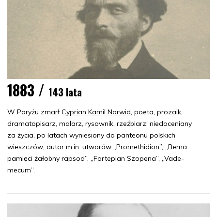
1883 /
143 lata
W Paryżu zmarł
Cyprian Kamil Norwid
, poeta, prozaik,
dramatopisarz, malarz, rysownik, rzeźbiarz; niedoceniany
za życia, po latach wyniesiony do panteonu polskich
wieszczów; autor m.in. utworów „Promethidion”, „Bema
pamięci żałobny rapsod”, „Fortepian Szopena”, „Vade-
mecum”.