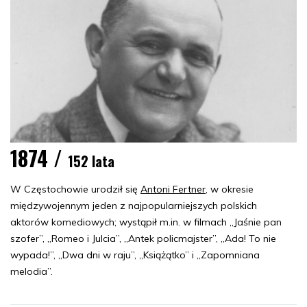
1874 /
152 lata
W Częstochowie urodził się
Antoni Fertner
, w okresie
międzywojennym jeden z najpopularniejszych polskich
aktorów komediowych; wystąpił m.in. w filmach „Jaśnie pan
szofer”, „Romeo i Julcia”, „Antek policmajster”, „Ada! To nie
wypada!”, „Dwa dni w raju”, „Książątko” i „Zapomniana
melodia”.