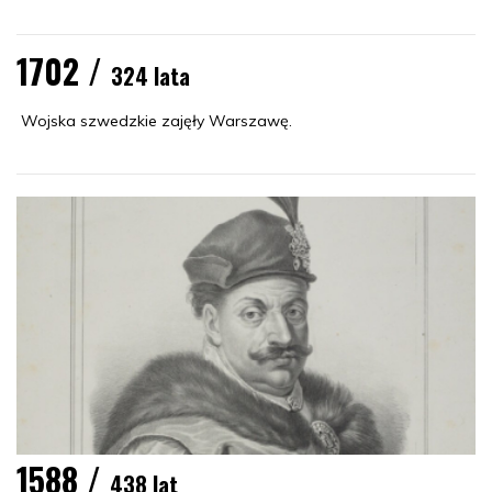
1702 /
324 lata
Wojska szwedzkie zajęły Warszawę.
1588 /
438 lat