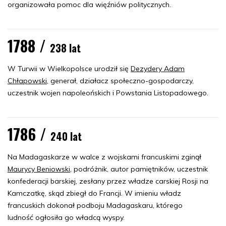
organizowała pomoc dla więźniów politycznych.
1788 /
238 lat
W Turwii w Wielkopolsce urodził się
Dezydery Adam
Chłapowski
, generał, działacz społeczno-gospodarczy,
uczestnik wojen napoleońskich i Powstania Listopadowego.
1786 /
240 lat
Na Madagaskarze w walce z wojskami francuskimi zginął
Maurycy Beniowski
, podróżnik, autor pamiętników, uczestnik
konfederacji barskiej, zesłany przez władze carskiej Rosji na
Kamczatkę, skąd zbiegł do Francji. W imieniu władz
francuskich dokonał podboju Madagaskaru, którego
ludność ogłosiła go władcą wyspy.