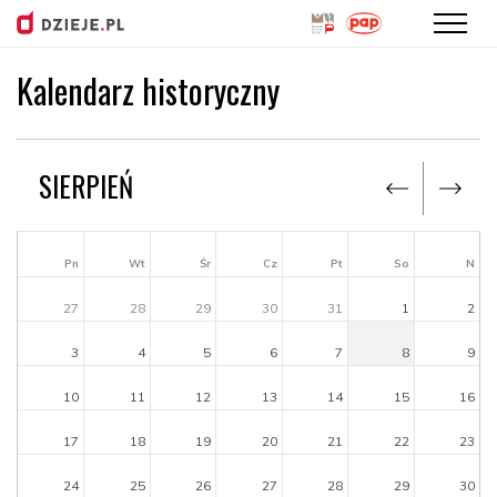
Kalendarz historyczny
Przejdź
do
treści
SIERPIEŃ
Pn
Wt
Śr
Cz
Pt
So
N
27
28
29
30
31
1
2
3
4
5
6
7
8
9
10
11
12
13
14
15
16
17
18
19
20
21
22
23
24
25
26
27
28
29
30