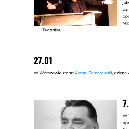
jak
dzi
opa
Muz
Teatralnej.
27.01
W Warszawie zmarł
Antoni Zambrowski
, dzienni
7
W 
opo