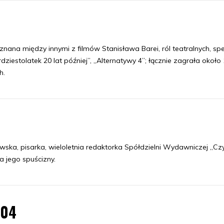
 znana między innymi z filmów Stanisława Barei, ról teatralnych, spe
erdziestolatek 20 lat później”, „Alternatywy 4”; łącznie zagrała około 
h.
a, pisarka, wieloletnia redaktorka Spółdzielni Wydawniczej „Czyt
a jego spuścizny.
.04