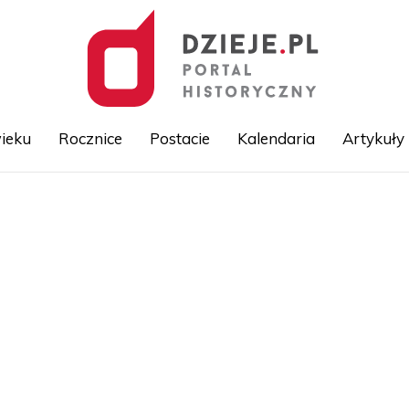
ieku
Rocznice
Postacie
Kalendaria
Artykuły
Przejdź
do
treści