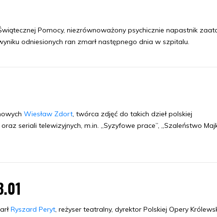
 Świątecznej Pomocy, niezrównoważony psychicznie napastnik zaa
 wyniku odniesionych ran zmarł następnego dnia w szpitalu.
lmowych
Wiesław Zdort
, twórca zdjęć do takich dzieł polskiej
” oraz seriali telewizyjnych, m.in. „Syzyfowe prace”, „Szaleństwo Majk
3.01
arł
Ryszard Peryt
, reżyser teatralny, dyrektor Polskiej Opery Królewsk