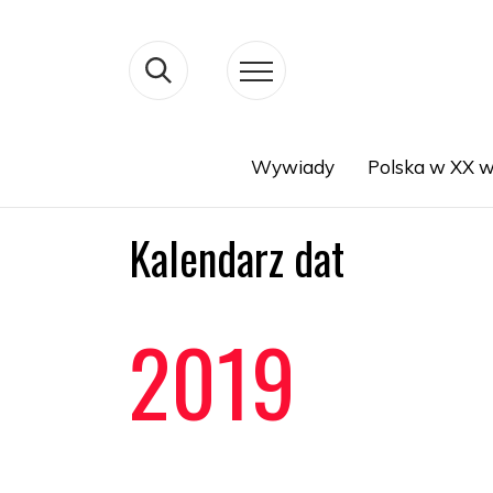
Wywiady
Polska w XX w
Search
Kalendarz dat
2019