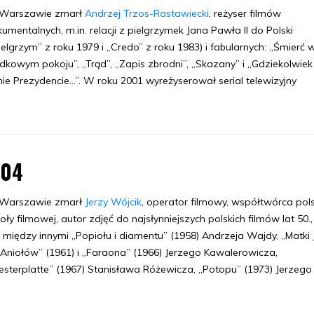
Warszawie zmarł
Andrzej Trzos-Rastawiecki
, reżyser filmów
umentalnych, m.in. relacji z pielgrzymek Jana Pawła II do Polski
ielgrzym” z roku 1979 i „Credo” z roku 1983) i fabularnych: „Śmierć 
dkowym pokoju”, „Trąd”, „Zapis zbrodni”, „Skazany” i „Gdziekolwiek 
ie Prezydencie...”. W roku 2001 wyreżyserował serial telewizyjny
.04
Warszawie zmarł
Jerzy Wójcik
, operator filmowy, współtwórca pols
oły filmowej, autor zdjęć do najsłynniejszych polskich filmów lat 50., 
, między innymi „Popiołu i diamentu” (1958) Andrzeja Wajdy, „Matki
Aniołów” (1961) i „Faraona” (1966) Jerzego Kawalerowicza,
sterplatte” (1967) Stanisława Różewicza, „Potopu” (1973) Jerzego