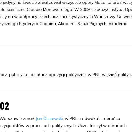
o jedyny na świecie zrealizował wszystkie opery Mozarta oraz wszy
eła sceniczne Claudio Monteverdiego. W 2009 r. założył Instytut Op
rty na współpracy trzech uczelni artystycznych Warszawy: Uniwer
ycznego Fryderyka Chopina, Akademii Sztuk Pięknych, Akademii
karz, publicysta, działacz opozycji politycznej w PRL, więzień polityc
.02
Warszawie zmarł
Jan Olszewski
, w PRL-u adwokat – obrońca
zycjonistów w procesach politycznych. Uczestniczył w obradach