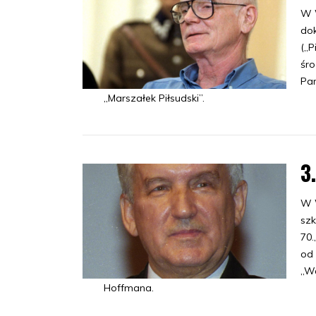
W 
dok
(„P
śro
Pan
„Marszałek Piłsudski”.
3
W 
szk
70.
od 
„We
Hoffmana.