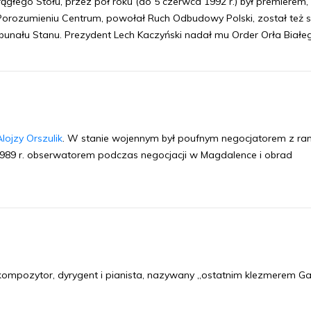
ągłego Stołu, przez pół roku (do 5 czerwca 1992 r.) był premierem, 
orozumieniu Centrum, powołał Ruch Odbudowy Polski, został też 
bunału Stanu. Prezydent Lech Kaczyński nadał mu Order Orła Białe
Alojzy Orszulik
. W stanie wojennym był poufnym negocjatorem z ra
1989 r. obserwatorem podczas negocjacji w Magdalence i obrad
 kompozytor, dyrygent i pianista, nazywany „ostatnim klezmerem Gali