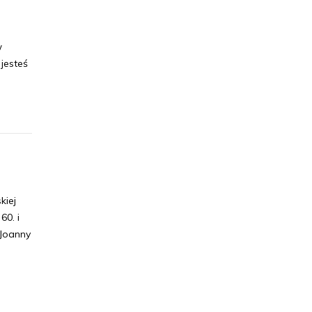
w
jesteś
kiej
60. i
 Joanny