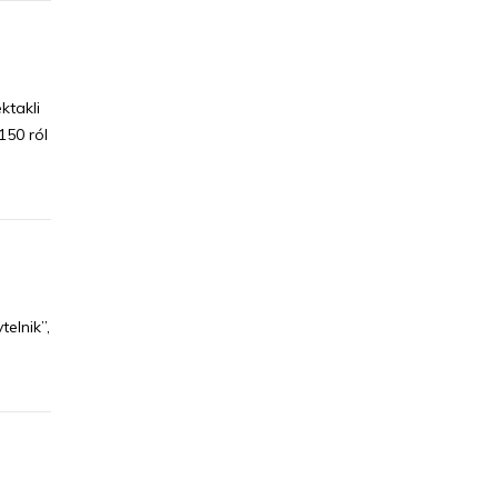
ktakli
150 ról
elnik”,