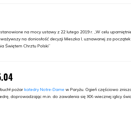
ustanowione na mocy ustawy z 22 lutego 2019 r. „W celu upamiętni
 zważywszy na doniosłość decyzji Mieszka I, uznawanej za początek
ia Świętem Chrztu Polski”
5.04
buchł pożar
katedry Notre-Dame
w Paryżu. Ogień częściowo zniszc
edrę, doprowadzając m.in. do zawalenia się XIX-wiecznej iglicy świą