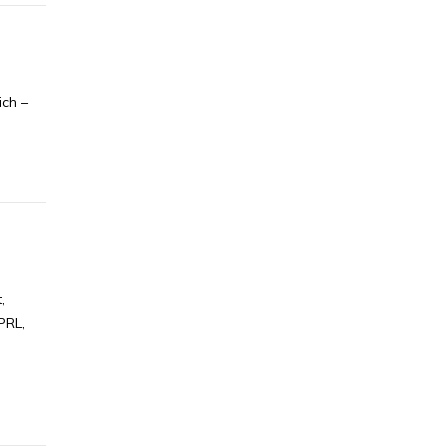
ch –
,
PRL,