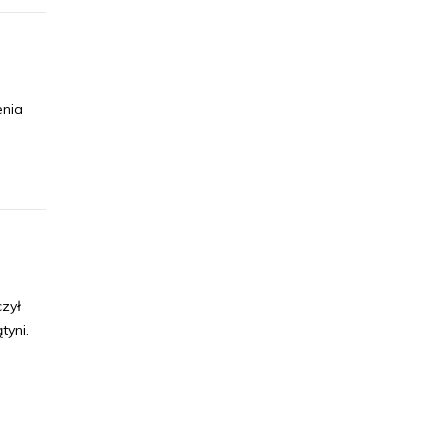
enia
zył
tyni.