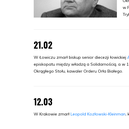
Okr
w P
Try
21.02
W Łowiczu zmarł biskup senior diecezji łowickiej
episkopatu między władzą a Solidarnością, a w 
Okrągłego Stołu, kawaler Orderu Orła Białego.
12.03
W Krakowie zmarł
Leopold Kozłowski-Kleinman
,