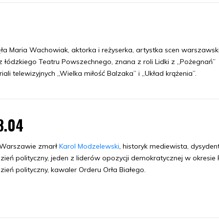
aria Wachowiak, aktorka i reżyserka, artystka scen warszawski
łódzkiego Teatru Powszechnego, znana z roli Lidki z „Pożegnań”
ali telewizyjnych „Wielka miłość Balzaka” i „Układ krążenia”.
8.04
Warszawie zmarł
Karol Modzelewski
, historyk mediewista, dysydent
zień polityczny, jeden z liderów opozycji demokratycznej w okresie 
zień polityczny, kawaler Orderu Orła Białego.