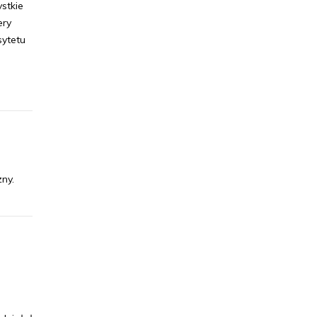
stkie
ery
sytetu
zny.