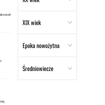
takował
XIX wiek
Epoka nowożytna
i
Średniowiecze
iej;