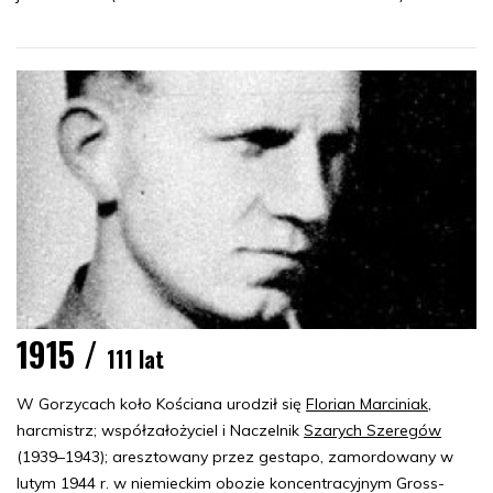
1915 /
111 lat
W Gorzycach koło Kościana urodził się
Florian Marciniak
,
harcmistrz; współzałożyciel i Naczelnik
Szarych Szeregów
(1939–1943); aresztowany przez gestapo, zamordowany w
lutym 1944 r. w niemieckim obozie koncentracyjnym Gross-