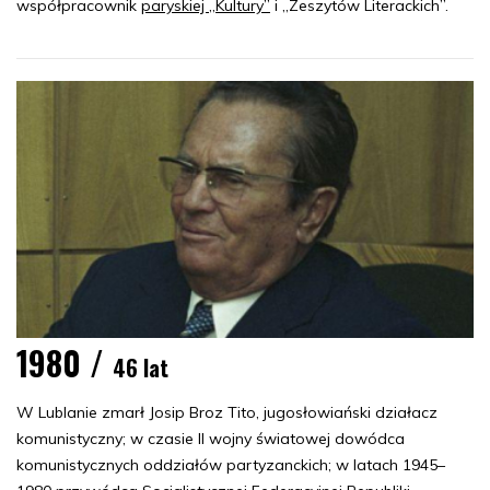
współpracownik
paryskiej „Kultury”
i „Zeszytów Literackich”.
1980 /
46 lat
W Lublanie zmarł Josip Broz Tito, jugosłowiański działacz
komunistyczny; w czasie II wojny światowej dowódca
komunistycznych oddziałów partyzanckich; w latach 1945–