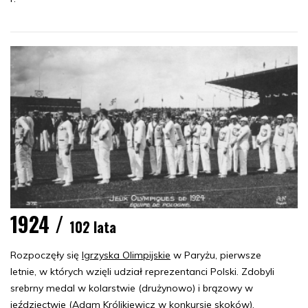
1924 /
102 lata
Rozpoczęły się
Igrzyska Olimpijskie
w Paryżu, pierwsze
letnie, w których wzięli udział reprezentanci Polski. Zdobyli
srebrny medal w kolarstwie (drużynowo) i brązowy w
jeździectwie (Adam Królikiewicz w konkursie skoków).