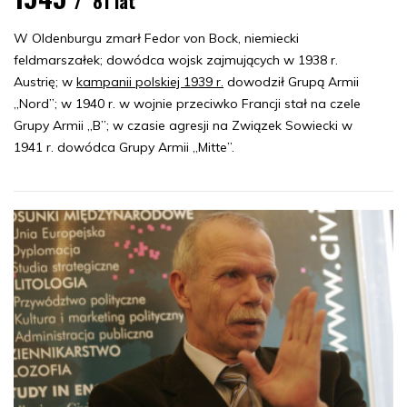
81 lat
W Oldenburgu zmarł Fedor von Bock, niemiecki
feldmarszałek; dowódca wojsk zajmujących w 1938 r.
Austrię; w
kampanii polskiej 1939 r.
dowodził Grupą Armii
„Nord”; w 1940 r. w wojnie przeciwko Francji stał na czele
Grupy Armii „B”; w czasie agresji na Związek Sowiecki w
1941 r. dowódca Grupy Armii „Mitte”.