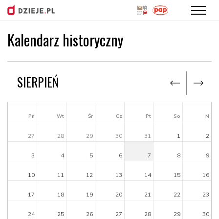
Kalendarz historyczny
Przejdź
do
treści
SIERPIEŃ
Pn
Wt
Śr
Cz
Pt
So
N
27
28
29
30
31
1
2
3
4
5
6
7
8
9
10
11
12
13
14
15
16
17
18
19
20
21
22
23
24
25
26
27
28
29
30