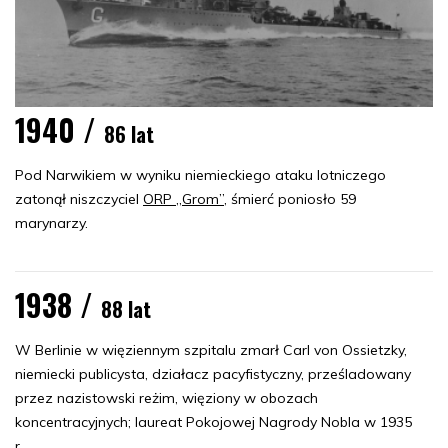
1940 /
86 lat
Pod Narwikiem w wyniku niemieckiego ataku lotniczego
zatonął niszczyciel
ORP „Grom”
, śmierć poniosło 59
marynarzy.
1938 /
88 lat
W Berlinie w więziennym szpitalu zmarł Carl von Ossietzky,
niemiecki publicysta, działacz pacyfistyczny, prześladowany
przez nazistowski reżim, więziony w obozach
koncentracyjnych; laureat Pokojowej Nagrody Nobla w 1935
r.