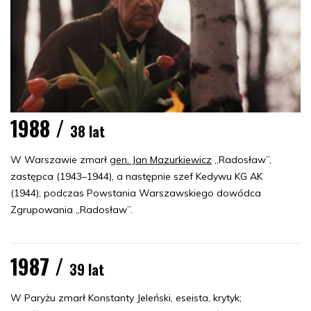
1988 /
38 lat
W Warszawie zmarł
gen. Jan Mazurkiewicz
„Radosław”,
zastępca (1943–1944), a następnie szef Kedywu KG AK
(1944); podczas Powstania Warszawskiego dowódca
Zgrupowania „Radosław”.
1987 /
39 lat
W Paryżu zmarł Konstanty Jeleński, eseista, krytyk;