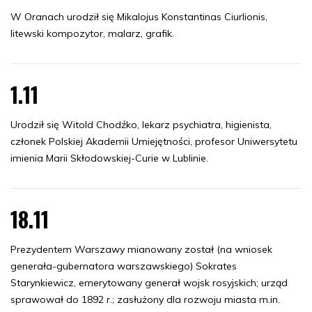
W Oranach urodził się Mikalojus Konstantinas Ciurlionis,
litewski kompozytor, malarz, grafik.
1.11
Urodził się Witold Chodźko, lekarz psychiatra, higienista,
członek Polskiej Akademii Umiejętności, profesor Uniwersytetu
imienia Marii Skłodowskiej-Curie w Lublinie.
18.11
Prezydentem Warszawy mianowany został (na wniosek
generała-gubernatora warszawskiego) Sokrates
Starynkiewicz, emerytowany generał wojsk rosyjskich; urząd
sprawował do 1892 r.; zasłużony dla rozwoju miasta m.in.