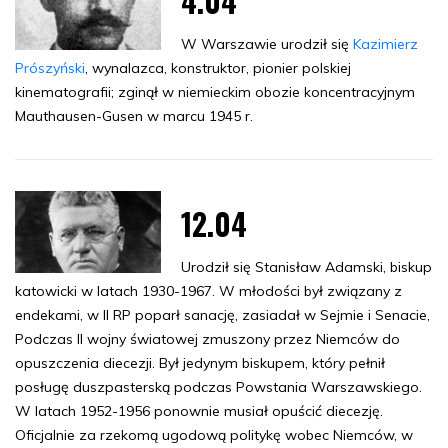
4.04
W Warszawie urodził się
Kazimierz
Prószyński
, wynalazca, konstruktor, pionier polskiej
kinematografii; zginął w niemieckim obozie koncentracyjnym
Mauthausen-Gusen w marcu 1945 r.
12.04
Urodził się Stanisław Adamski, biskup
katowicki w latach 1930-1967. W młodości był związany z
endekami, w II RP poparł sanację, zasiadał w Sejmie i Senacie,
Podczas II wojny światowej zmuszony przez Niemców do
opuszczenia diecezji. Był jedynym biskupem, który pełnił
posługę duszpasterską podczas Powstania Warszawskiego.
W latach 1952-1956 ponownie musiał opuścić diecezję.
Oficjalnie za rzekomą ugodową politykę wobec Niemców, w