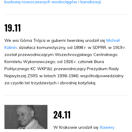
budową nowoczesnych wodociągów i kanalizacji
.
19.11
We wsi Górna Trójca w guberni twerskiej urodził się
Michaił
Kalinin
, działacz komunistyczny, od 1898 r. w SDPRR, w 1919 r.
został przewodniczącym Wszechrosyjskiego Centralnego
Komitetu Wykonawczego; od 1926 r. członek Biura
Politycznego KC WKP(b); przewodniczący Prezydium Rady
Najwyższej ZSRS w latach 1938–1946; współodpowiedzialny
za czystki lat trzydziestych i zbrodnię katyńską.
24.11
W Krakowie urodził się
Xawery