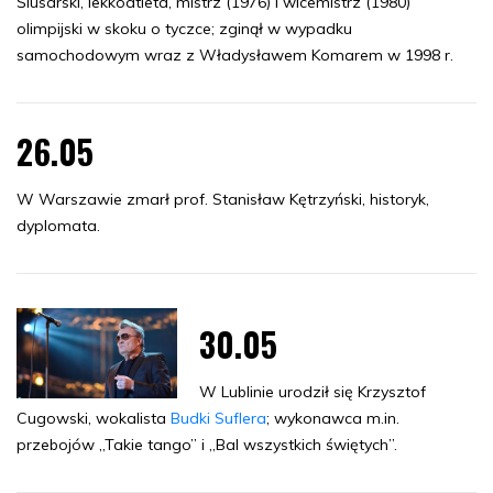
Ślusarski, lekkoatleta, mistrz (1976) i wicemistrz (1980)
olimpijski w skoku o tyczce; zginął w wypadku
samochodowym wraz z Władysławem Komarem w 1998 r.
26.05
W Warszawie zmarł prof. Stanisław Kętrzyński, historyk,
dyplomata.
30.05
W Lublinie urodził się Krzysztof
Cugowski, wokalista
Budki Suflera
; wykonawca m.in.
przebojów „Takie tango” i „Bal wszystkich świętych”.