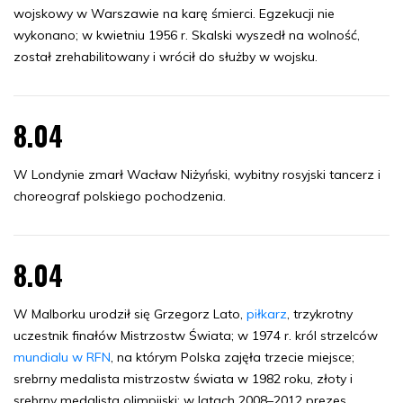
wojskowy w Warszawie na karę śmierci. Egzekucji nie
wykonano; w kwietniu 1956 r. Skalski wyszedł na wolność,
został zrehabilitowany i wrócił do służby w wojsku.
8.04
W Londynie zmarł Wacław Niżyński, wybitny rosyjski tancerz i
choreograf polskiego pochodzenia.
8.04
W Malborku urodził się Grzegorz Lato,
piłkarz
, trzykrotny
uczestnik finałów Mistrzostw Świata; w 1974 r. król strzelców
mundialu w RFN
, na którym Polska zajęła trzecie miejsce;
srebrny medalista mistrzostw świata w 1982 roku, złoty i
srebrny medalista olimpijski; w latach 2008–2012 prezes