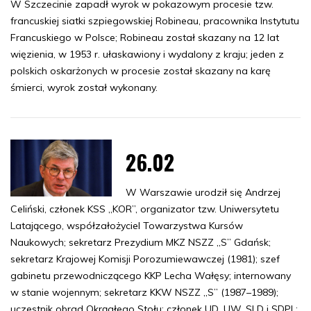
W Szczecinie zapadł wyrok w pokazowym procesie tzw.
francuskiej siatki szpiegowskiej Robineau, pracownika Instytutu
Francuskiego w Polsce; Robineau został skazany na 12 lat
więzienia, w 1953 r. ułaskawiony i wydalony z kraju; jeden z
polskich oskarżonych w procesie został skazany na karę
śmierci, wyrok został wykonany.
26.02
W Warszawie urodził się Andrzej
Celiński, członek KSS „KOR”, organizator tzw. Uniwersytetu
Latającego, współzałożyciel Towarzystwa Kursów
Naukowych; sekretarz Prezydium MKZ NSZZ „S” Gdańsk;
sekretarz Krajowej Komisji Porozumiewawczej (1981); szef
gabinetu przewodniczącego KKP Lecha Wałęsy; internowany
w stanie wojennym; sekretarz KKW NSZZ „S” (1987–1989);
uczestnik obrad Okrągłego Stołu; członek UD, UW, SLD i SDPL;