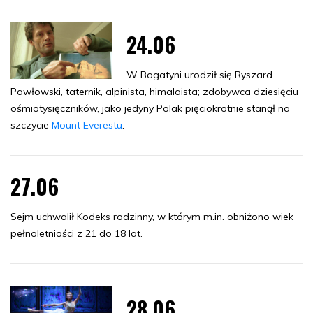
24.06
W Bogatyni urodził się Ryszard
Pawłowski, taternik, alpinista, himalaista; zdobywca dziesięciu
ośmiotysięczników, jako jedyny Polak pięciokrotnie stanął na
szczycie
Mount Everestu
.
27.06
Sejm uchwalił Kodeks rodzinny, w którym m.in. obniżono wiek
pełnoletniości z 21 do 18 lat.
28.06