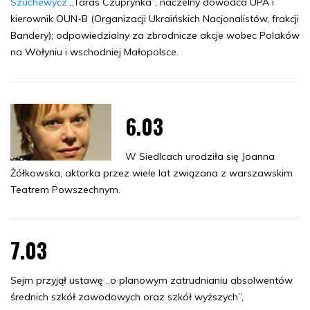
Szuchewycz
„Taras Czuprynka”, naczelny dowódca UPA i
kierownik OUN-B (Organizacji Ukraińskich Nacjonalistów, frakcji
Bandery); odpowiedzialny za zbrodnicze akcje wobec Polaków
na Wołyniu i wschodniej Małopolsce.
6.03
W Siedlcach urodziła się Joanna
Żółkowska, aktorka przez wiele lat związana z warszawskim
Teatrem Powszechnym.
7.03
Sejm przyjął ustawę „o planowym zatrudnianiu absolwentów
średnich szkół zawodowych oraz szkół wyższych”,