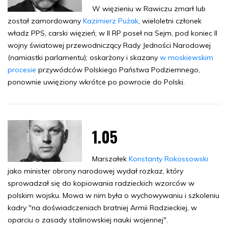
W więzieniu w Rawiczu zmarł lub
został zamordowany
Kazimierz Pużak
, wieloletni członek
władz PPS, carski więzień; w II RP poseł na Sejm, pod koniec II
wojny światowej przewodniczący Rady Jedności Narodowej
(namiastki parlamentu); oskarżony i skazany
w moskiewskim
procesie
przywódców Polskiego Państwa Podziemnego,
ponownie uwięziony wkrótce po powrocie do Polski.
1.05
Marszałek
Konstanty Rokossowski
jako minister obrony narodowej wydał rozkaz, który
sprowadzał się do kopiowania radzieckich wzorców w
polskim wojsku. Mowa w nim była o wychowywaniu i szkoleniu
kadry "na doświadczeniach bratniej Armii Radzieckiej, w
oparciu o zasady stalinowskiej nauki wojennej".