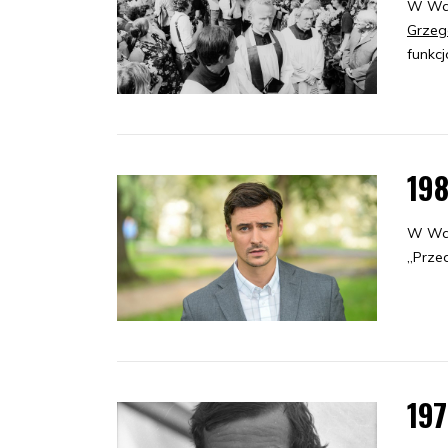
W War
Grzeg
funkc
198
W Wars
„Przed
19