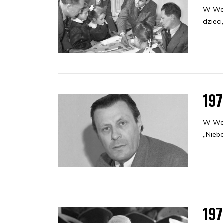
W War
dzieci
19
W War
„Niebo
19