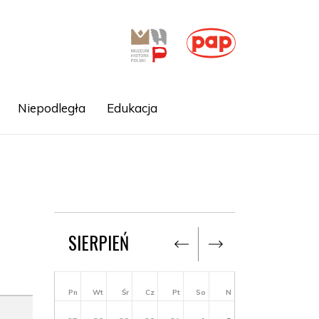
Niepodległa
Edukacja
SIERPIEŃ
Pn
Wt
Śr
Cz
Pt
So
N