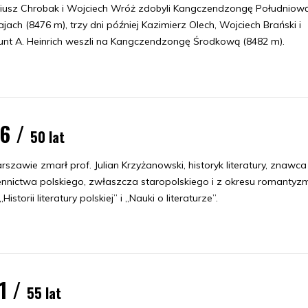
iusz Chrobak i Wojciech Wróż zdobyli Kangczendzongę Południow
jach (8476 m), trzy dni później Kazimierz Olech, Wojciech Brański i
nt A. Heinrich weszli na Kangczendzongę Środkową (8482 m).
76 /
50 lat
zawie zmarł prof. Julian Krzyżanowski, historyk literatury, znawca
ennictwa polskiego, zwłaszcza staropolskiego i z okresu romantyz
„Historii literatury polskiej” i „Nauki o literaturze”.
1 /
55 lat