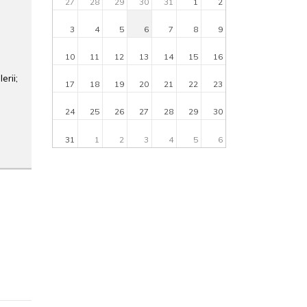
27
28
29
30
31
1
2
3
4
5
6
7
8
9
10
11
12
13
14
15
16
rii;
17
18
19
20
21
22
23
24
25
26
27
28
29
30
31
1
2
3
4
5
6