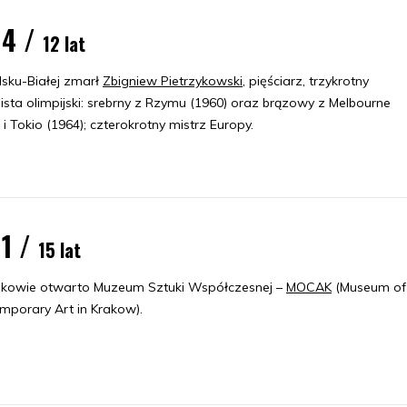
14 /
12 lat
lsku-Białej zmarł
Zbigniew Pietrzykowski
, pięściarz, trzykrotny
sta olimpijski: srebrny z Rzymu (1960) oraz brązowy z Melbourne
 i Tokio (1964); czterokrotny mistrz Europy.
11 /
15 lat
kowie otwarto Muzeum Sztuki Współczesnej –
MOCAK
(Museum of
mporary Art in Krakow).