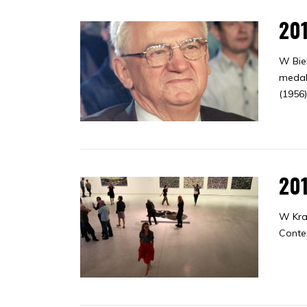
20
W Bie
medali
(1956)
20
W Kra
Conte