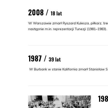
2008 /
18 lat
W Warszawie zmarł Ryszard Kulesza, piłkarz, trene
następnie m.in. reprezentacji Tunezji (1981–1983).
1987 /
39 lat
W Burbank w stanie Kalifornia zmarł Stanisław Sz
19