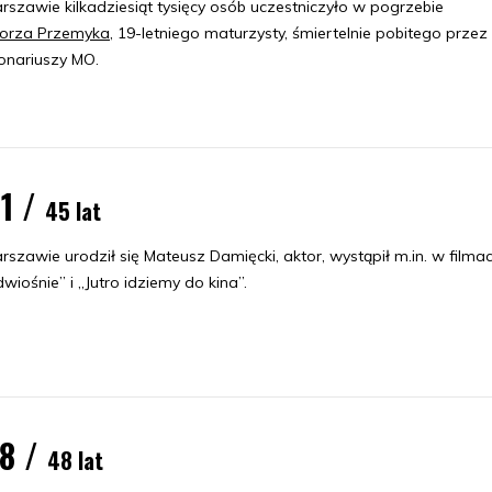
szawie kilkadziesiąt tysięcy osób uczestniczyło w pogrzebie
orza Przemyka
, 19-letniego maturzysty, śmiertelnie pobitego przez
jonariuszy MO.
1 /
45 lat
zawie urodził się Mateusz Damięcki, aktor, wystąpił m.in. w filma
wiośnie” i „Jutro idziemy do kina”.
78 /
48 lat