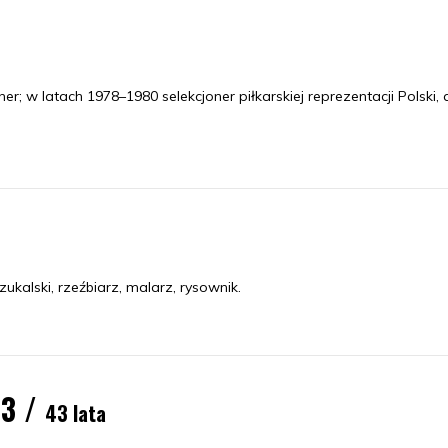
r; w latach 1978–1980 selekcjoner piłkarskiej reprezentacji Polski, 
ukalski, rzeźbiarz, malarz, rysownik.
83 /
43 lata