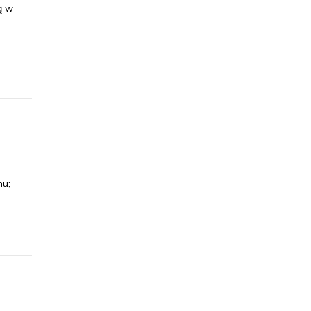
ą w
mu;