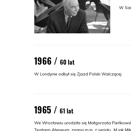
W Sai
1966 /
60 lat
W Londynie odbył się Zjazd Polski Walczącej.
1965 /
61 lat
We Wrocławiu urodziła się Małgorzata Pieńkowsk
Teatrem Ateneum; znana m.in. z serialu „M jak Mił