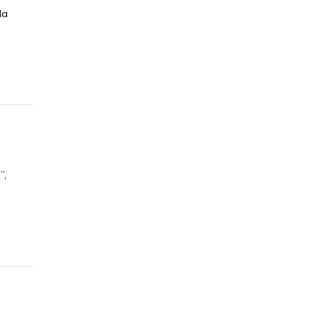
la
”,