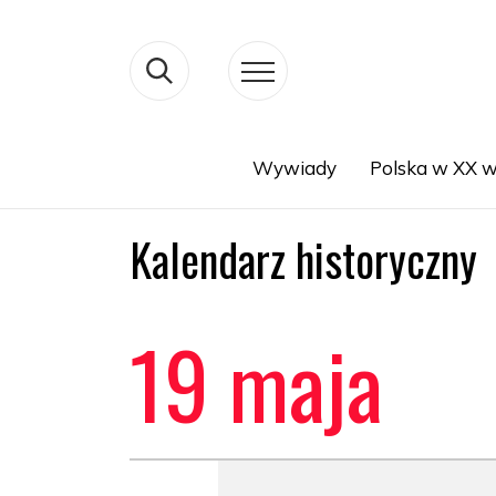
Wywiady
Polska w XX w
Search
Kalendarz historyczny
19 maja