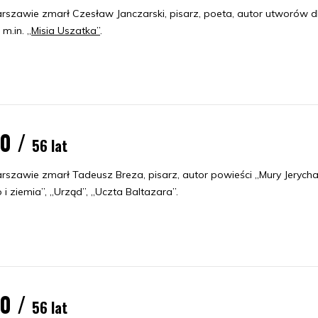
szawie zmarł Czesław Janczarski, pisarz, poeta, autor utworów d
, m.in.
„Misia Uszatka”
.
70 /
56 lat
szawie zmarł Tadeusz Breza, pisarz, autor powieści „Mury Jerycha
 i ziemia”, „Urząd”, „Uczta Baltazara”.
70 /
56 lat