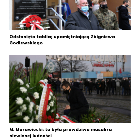
składu m.in. Zenona Kliszkę, Stanisława Kociołka i Ignacego
Logę-Sowińskiego.
10 lutego
W Łodzi wybuchł strajk włókniarek protestujących
Odsłonięto tablicę upamiętniającą Zbigniewa
przeciwko bardzo niskim płacom. W kulminacyjnym
Godlewskiego
momencie w proteście brało udział 55 tys. osób.
11 lutego
Sejm PRL formalnie zatwierdził zmiany w składzie rządu
oraz Rady Państwa.
14 lutego
Premier Piotr Jaroszewicz spotkał się ze strajkującymi
łódzkimi włókniarkami. Fatalny dla władz przebieg wiecu
był impulsem do rezygnacji z podwyżek cen.
15 lutego
M. Morawiecki: to była prawdziwa masakra
niewinnej ludności
Władze wycofały się z podwyżki cen z grudnia 1970 r.