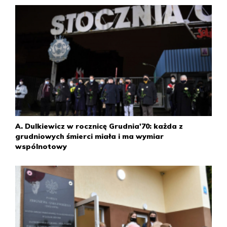
Jaroszewicz, sekretarz KC Kazimierz Barcikowski, gen.
Wojciech Jaruzelski oraz członkowie lokalnych władz partii.
Nowy dyktator PRL zaapelował o zaufanie wobec nowych
władz, a odpowiedzialność za pacyfikację grudniową
zrzucił na Gomułkę i jego otoczenie.
25 stycznia
Gierek spotkał się z załogami największych strajkujących
trójmiejskich zakładów pracy. Podczas spotkania padły
zapewnienia o poprawie warunków życia robotników i
„umacnianiu socjalizmu” oraz słynne pytanie „Pomożecie?”.
A. Dulkiewicz w rocznicę Grudnia'70: każda z
W propagandzie przedstawiono to wydarzenie jako
grudniowych śmierci miała i ma wymiar
poparcie udzielone Gierkowi przez całe społeczeństwo.
wspólnotowy
6–7 lutego
VIII Plenum KC PZPR w celu uspokojenia nastrojów
społecznych oraz dokonania wewnątrzpartyjnych rozliczeń
powołało specjalną komisję mającą wyjaśnić „wydarzenia
grudniowe”. Plenum zawiesiło w prawach członka Biura
Politycznego Władysława Gomułkę oraz wykluczyło z jego