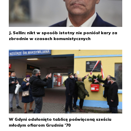
J. Sellin: nikt w sposób istotny nie poniósł kary za
zbrodnie w czasach komunistycznych
W Gdyni odsłonięto tablicę poświęconą sześciu
młodym ofiarom Grudnia ’70