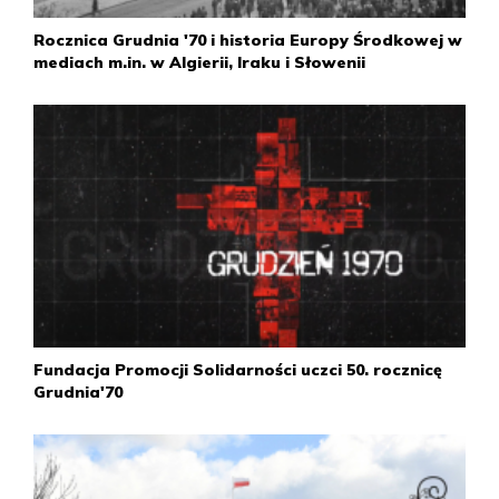
15 grudnia
Rocznica Grudnia '70 i historia Europy Środkowej w
W Gdańsku do strajku przyłączyli się m.in.: pracownicy
mediach m.in. w Algierii, Iraku i Słowenii
Portu Gdańskiego, Zakładów Naprawczych Taboru
Kolejowego, Zakładów Okrętowych „Hydroster”, Gdańskiej
Stoczni Remontowej i stoczni Północnej.
Kolejne strajki wybuchły w Gdyni, Elblągu, Słupsku i
Szczecinie.
W Warszawie od rana obradował najwyższy sztab
kryzysowy pod przewodnictwem Władysława Gomułki. W
jego skład obok I sekretarza wchodzili: przewodniczący
Rady Państwa Marian Spychalski, premier Józef
Cyrankiewicz, minister spraw wewnętrznych Kazimierz
Świtała, minister obrony narodowej gen. Wojciech
Fundacja Promocji Solidarności uczci 50. rocznicę
Jaruzelski, komendant główny MO gen. Tadeusz Pietrzak,
Grudnia'70
kierownik Wydziału Administracyjnego KC Stanisław Kania
oraz trzech sekretarzy KC, wśród nich Mieczysław Moczar.
Po krótkiej dyskusji Gomułka podjął decyzję o zezwoleniu
na użycie broni. Przekazana telefonicznie, została
potwierdzona zarządzeniem (nr 108/70) MSW i formalnie