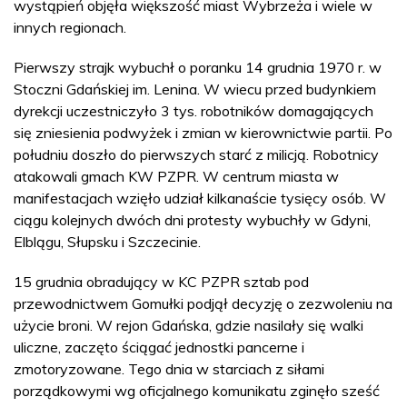
wystąpień objęła większość miast Wybrzeża i wiele w
innych regionach.
Pierwszy strajk wybuchł o poranku 14 grudnia 1970 r. w
Stoczni Gdańskiej im. Lenina. W wiecu przed budynkiem
dyrekcji uczestniczyło 3 tys. robotników domagających
się zniesienia podwyżek i zmian w kierownictwie partii. Po
południu doszło do pierwszych starć z milicją. Robotnicy
atakowali gmach KW PZPR. W centrum miasta w
manifestacjach wzięło udział kilkanaście tysięcy osób. W
ciągu kolejnych dwóch dni protesty wybuchły w Gdyni,
Elblągu, Słupsku i Szczecinie.
15 grudnia obradujący w KC PZPR sztab pod
przewodnictwem Gomułki podjął decyzję o zezwoleniu na
użycie broni. W rejon Gdańska, gdzie nasilały się walki
uliczne, zaczęto ściągać jednostki pancerne i
zmotoryzowane. Tego dnia w starciach z siłami
porządkowymi wg oficjalnego komunikatu zginęło sześć