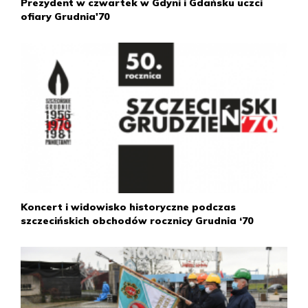
groził.
Prezydent w czwartek w Gdyni i Gdańsku uczci
ofiary Grudnia'70
Wg informacji napływających do KC do przerw w pracy i
wieców dochodziło w ok. 100 zakładach na terenie siedmiu
województw.
18 grudnia
Większość Biura Politycznego opowiedziała się za
politycznym rozwiązaniem konfliktu. Decyzja ta była
zgodna z sugestią przekazaną premierowi
Cyrankiewiczowi przez Leonida Breżniewa i oznaczała
klęskę Władysława Gomułki.
W Trójmieście w zasadzie panował już spokój. Protesty
Koncert i widowisko historyczne podczas
trwały jeszcze w Elblągu oraz w Szczecinie, gdzie
szczecińskich obchodów rocznicy Grudnia ‘70
ostatecznie 22 grudnia przerwano strajk.
20 grudnia
Na VII plenum KC PZPR przyjęto rezygnację Gomułki z
funkcji I sekretarza i członka Biura Politycznego KC.