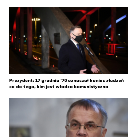
Decyzja weszła w życie 1 marca.
17 lutego
Łódzkie zakłady włókiennicze na nowo podjęły pracę.
1 maja
Tysiące robotników trójmiejskich zakładów, kierownictwo
stoczni i członkowie PZPR złożyli kwiaty pod murem
Stoczni Gdańskiej oraz na grobach poległych
stoczniowców. Spontaniczne uroczystości były
inwigilowane przez bezpiekę.
Prezydent: 17 grudnia '70 oznaczał koniec złudzeń
co do tego, kim jest władza komunistyczna
Michał Szukała (PAP)
szuk / skp /