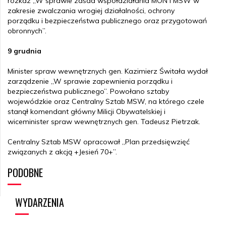
rozkaz „W sprawie zasad współdziałania MON i MSW w
zakresie zwalczania wrogiej działalności, ochrony
porządku i bezpieczeństwa publicznego oraz przygotowań
obronnych”.
9 grudnia
Minister spraw wewnętrznych gen. Kazimierz Świtała wydał
zarządzenie „W sprawie zapewnienia porządku i
bezpieczeństwa publicznego”. Powołano sztaby
wojewódzkie oraz Centralny Sztab MSW, na którego czele
stanął komendant główny Milicji Obywatelskiej i
wiceminister spraw wewnętrznych gen. Tadeusz Pietrzak.
Centralny Sztab MSW opracował „Plan przedsięwzięć
związanych z akcją +Jesień 70+”.
PODOBNE
11 grudnia
W jednostkach MSW ogłoszono stan pełnej gotowości
WYDARZENIA
bojowej.
W Gdańsku z inicjatywy komendanta wojewódzkiego MO