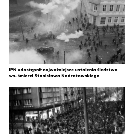
pochód i śpiewając „Rotę”, „Boże, coś Polskę” oraz
„Międzynarodówkę”, udali się pod gmach Komitetu
Wojewódzkiego PZPR.
Przed 11.00 pochód około tysiąca protestujących dotarł
pod gmach Komitetu Wojewódzkiego PZPR. Sekretarz
organizacyjny KW PZPR Zenon Jundziłł zwracając się do
manifestantów, powiedział: „Słuchajcie, ja wam tu nic nie
mogę obiecać, bo nie jestem kompetentny w tej sprawie.
Rozejdźcie się do domu”. W odpowiedzi stoczniowcy
zgromadzeni pod budynkiem partii opanowali samochód z
IPN udostępnił najważniejsze ustalenia śledztwa
nagłośnieniem i zapowiedzieli wiec pod gmachem KW
ws. śmierci Stanisława Nadratowskiego
PZPR na popołudnie. Jednocześnie poinformowali, że 15
grudnia zostanie przeprowadzona akcja strajkowa.
Ok. 13.00 protestujący robotnicy powrócili do Stoczni
Gdańskiej. Nawołując do strajku, przeszli na teren Stoczni
Remontowej i Stoczni Północnej.
Przed 14.00 stoczniowcy szukając wsparcia dla
manifestacji, skierowali się pod Politechnikę Gdańską. Część
z nich weszła na teren uczelni, gdzie doszło do konfliktu z