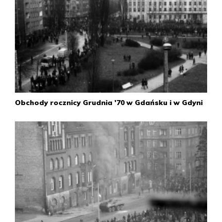
obrony narodowej gen. Grzegorz Korczyński z MON. Do
Gdańska przybyli również Zenon Kliszko i Ignacy Loga-
Sowiński, obaj członkowie Biura Politycznego.
Przedstawiciele władz partyjnych nie podjęli jednak
żadnych rozmów z wyłonioną przez strajkujących
reprezentacją.
Siły porządkowe do późnych godzin nocnych brutalnie
rozpraszały tłum. Do starć dochodziło głównie pod
budynkiem KW, Dworcem Głównym i na Wałach
Piastowskich.
Obchody rocznicy Grudnia '70 w Gdańsku i w Gdyni
W niektórych miejscach podpalano samochody, kioski z
gazetami, wybijano szyby wystawowe.
Padły pierwsze strzały. Setki osób zostało pobitych i
zatrzymanych.
W rejon Trójmiasta ściągano jednostki milicyjne,
zarządzono podwyższony stan gotowości bojowej
lokalnych jednostek wojskowych, a oddziały wojsk
wewnętrznych wprowadzono już do akcji.