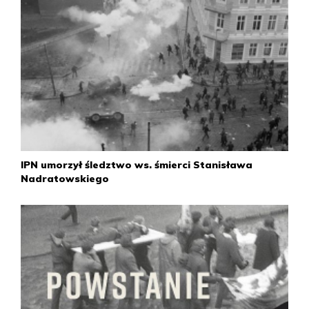
płk. Romana Kolczyńskiego powołano sztab antykryzysowy
– Wojewódzkie Stanowisko Kierowania. Na jego czele
stanął nadzorujący pion milicyjny płk Bolesław Aftyka.
12 grudnia
Rada Ministrów podjęła uchwałę „O zmianie cen
detalicznych całego szeregu wyrobów”. Nowe ceny miały
obowiązywać od 13 grudnia.
Władysław Gomułka w przemówieniu radiowo-
telewizyjnym poinformował Polaków o wprowadzanych
IPN umorzył śledztwo ws. śmierci Stanisława
zmianach cen towarów. Podwyżki miały objąć 45 grup
Nadratowskiego
artykułów, głównie spożywczych: mięsa – średnio o 18
proc., mąki – o 17 proc., makaronu – o 15, dżemów – o 36,
ryb – o 12. Wzrosły również ceny węgla – o 10 proc., koksu
– o 12, materiałów budowlanych – o 20–37, oraz wyrobów
włókienniczych, obuwia skórzanego, mebli, motorowerów i
motocykli. Jednocześnie obniżono cenę m.in. mydła,
radioodbiorników, pralek i lodówek.
13 grudnia