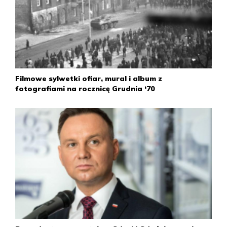
Padli zabici i ranni. Dzień wcześniej w telewizyjnym
wystąpieniu wicepremier Stanisław Kociołek nawoływał
stoczniowców do powrotu do pracy.
Do wieczora trwały starcia. Do demonstrantów strzelano z
ziemi i powietrza. Milicja i służby więzienne z niezwykłą
brutalnością traktowały zatrzymanych. Dzień ten przeszedł
do historii jako „Czarny czwartek”.
Filmowe sylwetki ofiar, mural i album z
fotografiami na rocznicę Grudnia ‘70
Strajki i demonstracje rozpoczęły się w Szczecinie.
Po dwudniowych walkach w kilkudziesięciu
przedsiębiorstwach kontynuowano strajk generalny,
kierowany przez ogólnomiejski komitet strajkowy.
Do starć demonstrantów z siłami porządkowymi
dochodziło też w Elblągu i Słupsku.
Wieczorem w telewizji wystąpił premier Józef Cyrankiewicz,
który w pierwszej oficjalnej wypowiedzi na temat strajków
na Wybrzeżu, podobnie jak w 1956 r. w Poznaniu,
zwracając się do społeczeństwa, jednocześnie uspokajał i