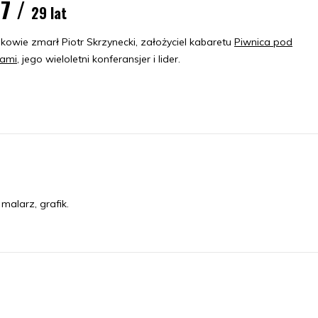
97 /
29 lat
kowie zmarł Piotr Skrzynecki, założyciel kabaretu
Piwnica pod
ami
, jego wieloletni konferansjer i lider.
alarz, grafik.