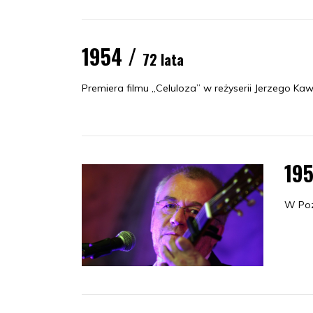
1954 /
72 lata
Premiera filmu „Celuloza” w reżyserii Jerzego Ka
19
W Poz