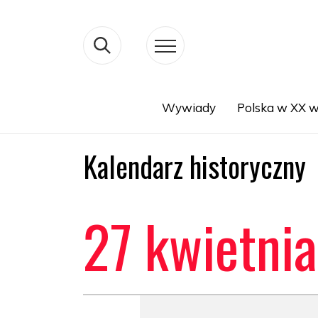
Wywiady
Polska w XX w
Search
Kalendarz historyczny
27 kwietnia