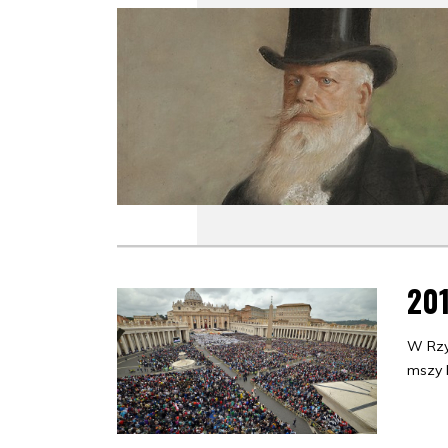
20
W Rzy
mszy k