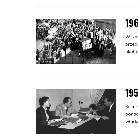
19
W Nowe
przeci
około
19
Sejm P
ponad
władz