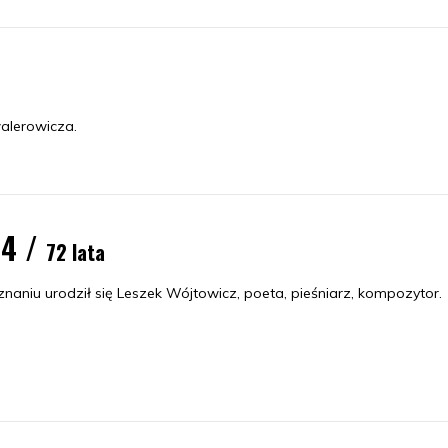
walerowicza.
54 /
72 lata
naniu urodził się Leszek Wójtowicz, poeta, pieśniarz, kompozytor.