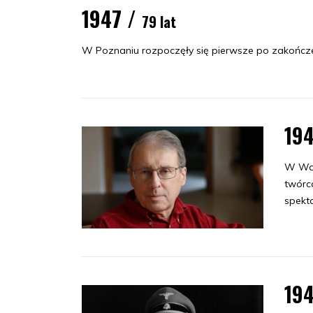
1947 /
79 lat
W Poznaniu rozpoczęły się pierwsze po zakończe
19
W War
twórca
spekta
19