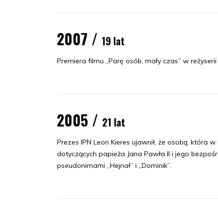
2007 /
19 lat
Premiera filmu „Parę osób, mały czas” w reżyseri
2005 /
21 lat
Prezes IPN Leon Kieres ujawnił, że osobą, która
dotyczących papieża Jana Pawła II i jego bezpośr
pseudonimami „Hejnał” i „Dominik”.