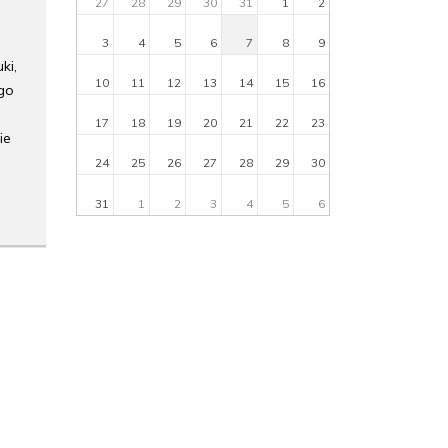
27
28
29
30
31
1
2
3
4
5
6
7
8
9
ki,
10
11
12
13
14
15
16
go
17
18
19
20
21
22
23
ie
24
25
26
27
28
29
30
31
1
2
3
4
5
6