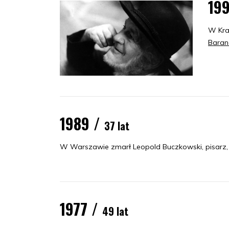
19
W Kra
Baran
1989 /
37 lat
W Warszawie zmarł Leopold Buczkowski, pisarz, m
1977 /
49 lat