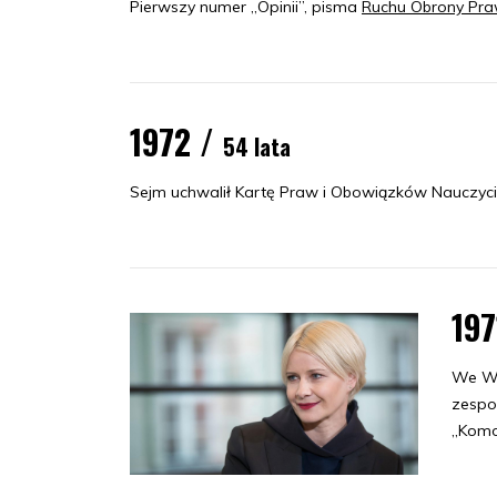
Pierwszy numer „Opinii”, pisma
Ruchu Obrony Pra
1972 /
54 lata
Sejm uchwalił Kartę Praw i Obowiązków Nauczyci
197
We Wr
zespo
„Komor