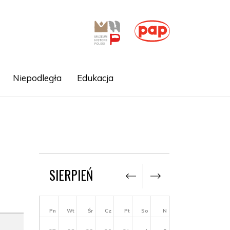
Niepodległa
Edukacja
SIERPIEŃ
Pn
Wt
Śr
Cz
Pt
So
N