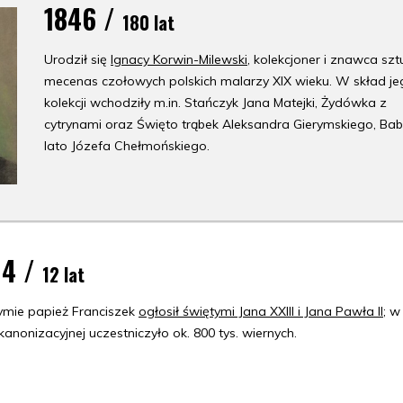
1846 /
180 lat
Urodził się
Ignacy Korwin-Milewski
, kolekcjoner i znawca sztu
mecenas czołowych polskich malarzy XIX wieku. W skład je
kolekcji wchodziły m.in. Stańczyk Jana Matejki, Żydówka z
cytrynami oraz Święto trąbek Aleksandra Gierymskiego, Bab
lato Józefa Chełmońskiego.
14 /
12 lat
mie papież Franciszek
ogłosił świętymi Jana XXIII i Jana Pawła II
; w
anonizacyjnej uczestniczyło ok. 800 tys. wiernych.