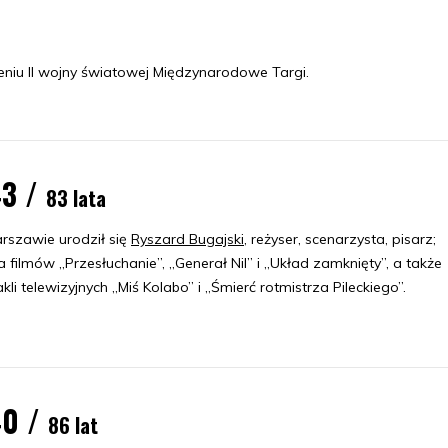
niu II wojny światowej Międzynarodowe Targi.
43 /
83 lata
szawie urodził się
Ryszard Bugajski
, reżyser, scenarzysta, pisarz;
 filmów „Przesłuchanie”, „Generał Nil” i „Układ zamknięty”, a także
kli telewizyjnych „Miś Kolabo” i „Śmierć rotmistrza Pileckiego”.
40 /
86 lat