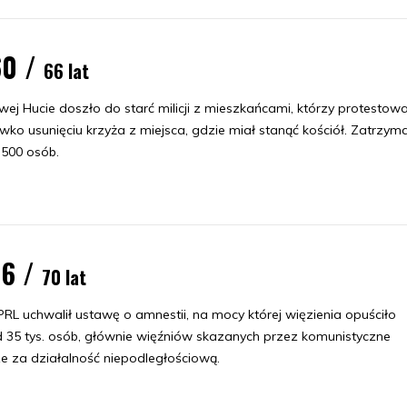
60 /
66 lat
j Hucie doszło do starć milicji z mieszkańcami, którzy protestowa
wko usunięciu krzyża z miejsca, gdzie miał stanąć kościół. Zatrzym
 500 osób.
56 /
70 lat
RL uchwalił ustawę o amnestii, na mocy której więzienia opuściło
 35 tys. osób, głównie więźniów skazanych przez komunistyczne
e za działalność niepodległościową.