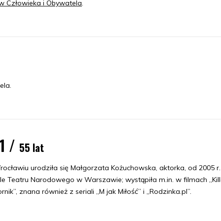
w Człowieka i Obywatela
.
ela.
1 /
55 lat
ocławiu urodziła się Małgorzata Kożuchowska, aktorka, od 2005 r
le Teatru Narodowego w Warszawie; wystąpiła m.in. w filmach „Kille
nik”, znana również z seriali „M jak Miłość” i „Rodzinka.pl”.