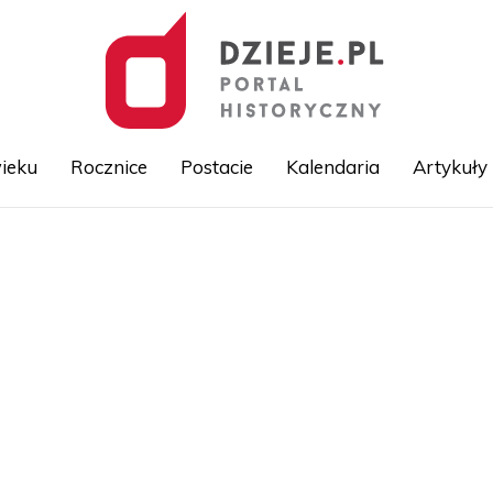
ieku
Rocznice
Postacie
Kalendaria
Artykuły
Przejdź
do
treści