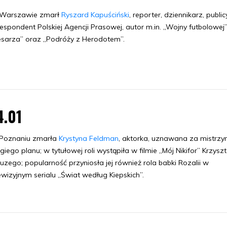
Warszawie zmarł
Ryszard Kapuściński
, reporter, dziennikarz, public
espondent Polskiej Agencji Prasowej, autor m.in. „Wojny futbolowej”
sarza” oraz „Podróży z Herodotem”.
4.01
Poznaniu zmarła
Krystyna Feldman
, aktorka, uznawana za mistrzyn
giego planu; w tytułowej roli wystąpiła w filmie „Mój Nikifor” Krzysz
uzego; popularność przyniosła jej również rola babki Rozalii w
ewizyjnym serialu „Świat według Kiepskich”.