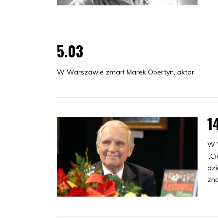
5.03
W Warszawie zmarł Marek Obertyn, aktor.
1
W W
„Ci
dzi
zna