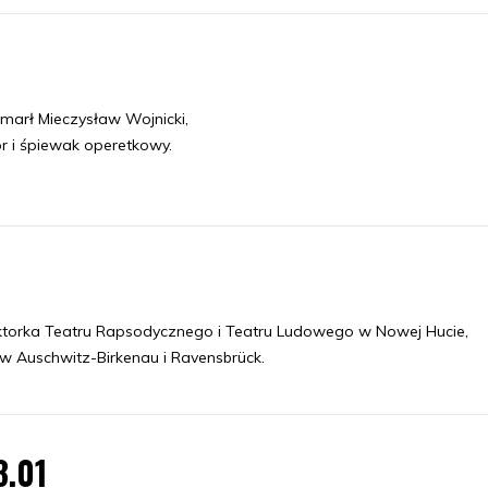
arł Mieczysław Wojnicki,
or i śpiewak operetkowy.
orka Teatru Rapsodycznego i Teatru Ludowego w Nowej Hucie,
w Auschwitz-Birkenau i Ravensbrück.
3.01