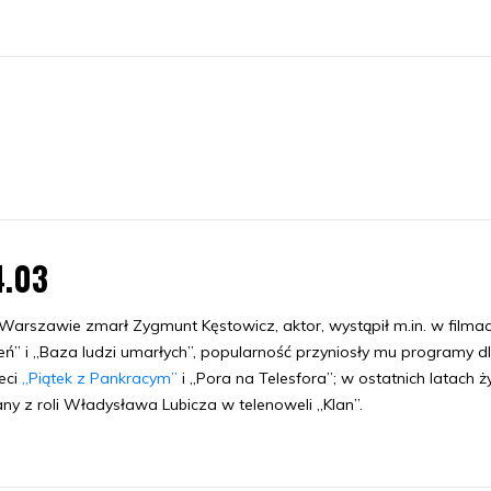
4.03
arszawie zmarł Zygmunt Kęstowicz, aktor, wystąpił m.in. w filma
eń” i „Baza ludzi umarłych”, popularność przyniosły mu programy d
eci
„Piątek z Pankracym”
i „Pora na Telesfora”; w ostatnich latach ż
ny z roli Władysława Lubicza w telenoweli „Klan”.