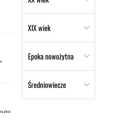
XIX wiek
Epoka nowożytna
s
Średniowiecze
eszka