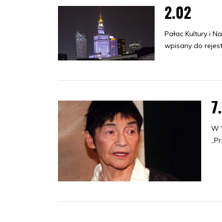
2.02
Pałac Kultury i N
wpisany do rejes
7
W W
„Pr