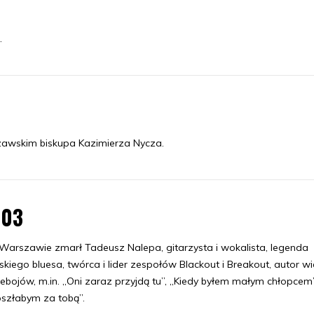
.
zawskim biskupa Kazimierza Nycza.
.03
arszawie zmarł Tadeusz Nalepa, gitarzysta i wokalista, legenda
skiego bluesa, twórca i lider zespołów Blackout i Breakout, autor wi
ebojów, m.in. „Oni zaraz przyjdą tu”, „Kiedy byłem małym chłopcem”
szłabym za tobą”.