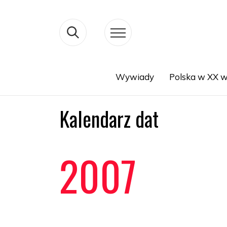
Wywiady
Polska w XX w
Search
Kalendarz dat
2007