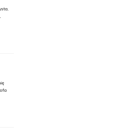
ysta,
,
ię
tofa