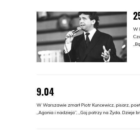
2
W K
Cza
„Bą
9.04
W Warszawie zmarł Piotr Kuncewicz, pisarz, poeta, p
„Agonia i nadzieja”, „Goj patrzy na Żyda. Dzieje