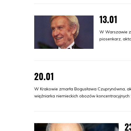
13.01
W Warszawie zm
piosenkarz, akt
20.01
W Krakowie zmarła Bogusława Czuprynówna, akt
więźniarka niemieckich obozów koncentracyjnych 
2