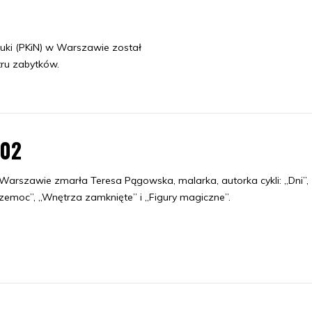
auki (PKiN) w Warszawie został
tru zabytków.
.02
arszawie zmarła Teresa Pągowska, malarka, autorka cykli: „Dni”,
zemoc”, „Wnętrza zamknięte” i „Figury magiczne”.