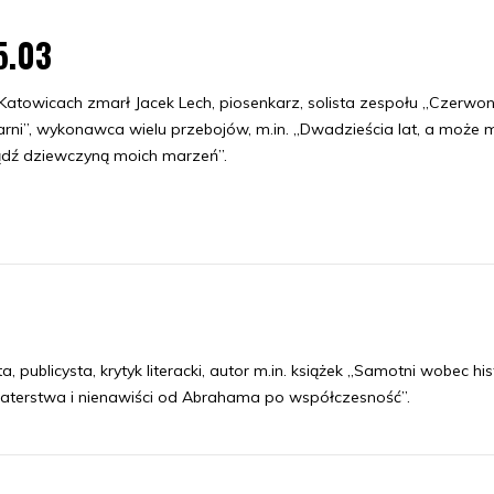
5.03
atowicach zmarł Jacek Lech, piosenkarz, solista zespołu „Czerwo
rni”, wykonawca wielu przebojów, m.in. „Dwadzieścia lat, a może mn
dź dziewczyną moich marzeń”.
ublicysta, krytyk literacki, autor m.in. książek „Samotni wobec histo
 braterstwa i nienawiści od Abrahama po współczesność”.