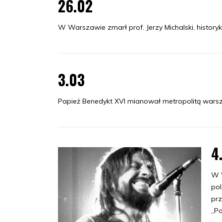
26.02
W Warszawie zmarł prof. Jerzy Michalski, historyk
3.03
Papież Benedykt XVI mianował metropolitą wars
4
W W
pol
prz
„Po