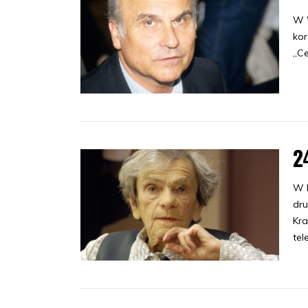
W 
kor
„Ce
2
W 
dru
Kra
tel