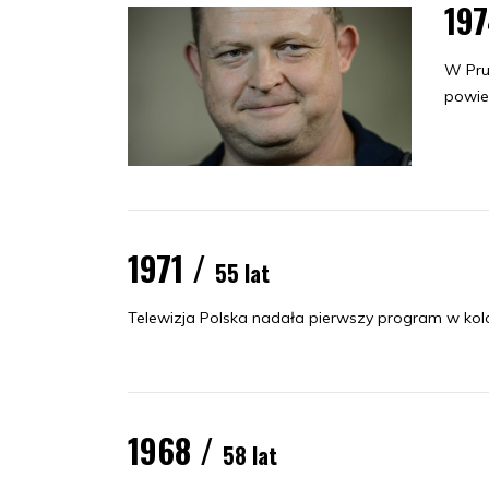
19
W Prus
powieś
1971 /
55 lat
Telewizja Polska nadała pierwszy program w kol
1968 /
58 lat