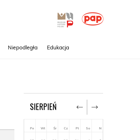
Niepodległa
Edukacja
SIERPIEŃ
Pn
Wt
Śr
Cz
Pt
So
N