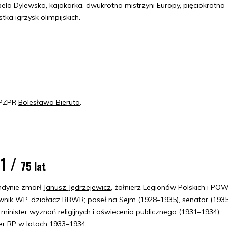
a Dylewska, kajakarka, dwukrotna mistrzyni Europy, pięciokrotna
ka igrzysk olimpijskich.
 PZPR
Bolesława Bieruta
.
1 /
75 lat
dynie zmarł
Janusz Jędrzejewicz
, żołnierz Legionów Polskich i POW
wnik WP, działacz BBWR; poseł na Sejm (1928–1935), senator (193
 minister wyznań religijnych i oświecenia publicznego (1931–1934);
er RP w latach 1933–1934.