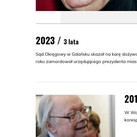
2023 /
3 lata
Sąd Okręgowy w Gdańsku skazał na karę dożywot
roku zamordował urzędującego prezydenta mia
20
W War
koresp