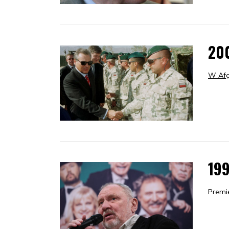
20
W Afg
19
Premi