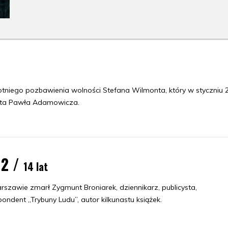
niego pozbawienia wolności Stefana Wilmonta, który w styczniu 
sta Pawła Adamowicza.
12 /
14 lat
szawie zmarł Zygmunt Broniarek, dziennikarz, publicysta,
ondent „Trybuny Ludu”, autor kilkunastu książek.