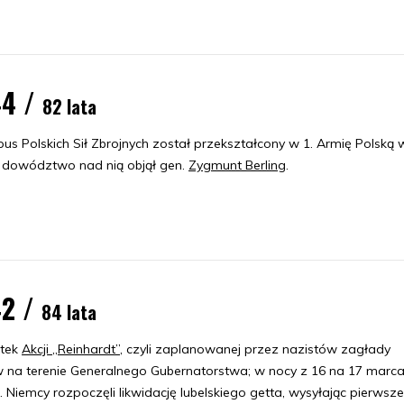
44 /
82 lata
pus Polskich Sił Zbrojnych został przekształcony w 1. Armię Polską 
 dowództwo nad nią objął gen.
Zygmunt Berling
.
42 /
84 lata
tek
Akcji „Reinhardt”
, czyli zaplanowanej przez nazistów zagłady
 na terenie Generalnego Gubernatorstwa; w nocy z 16 na 17 marc
. Niemcy rozpoczęli likwidację lubelskiego getta, wysyłając pierwsze