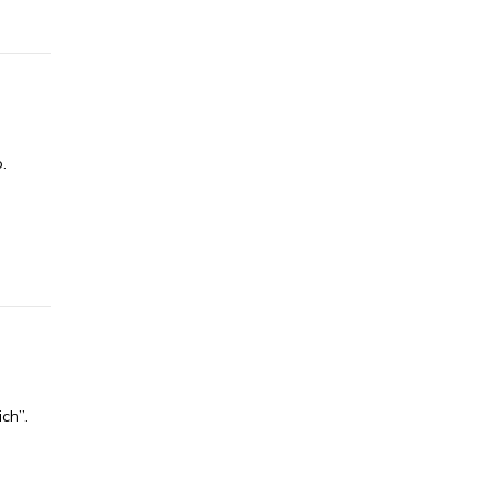
.
ch”.