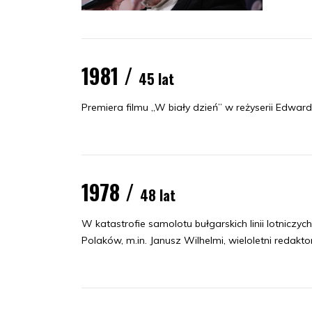
1981 /
45 lat
Premiera filmu „W biały dzień” w reżyserii Edwar
1978 /
48 lat
W katastrofie samolotu bułgarskich linii lotniczyc
Polaków, m.in. Janusz Wilhelmi, wieloletni redakto