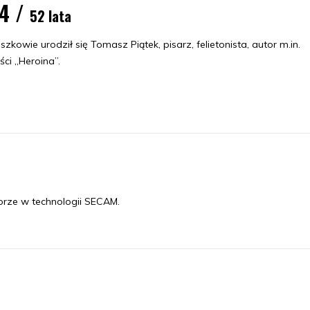
74 /
52 lata
zkowie urodził się Tomasz Piątek, pisarz, felietonista, autor m.in.
ci „Heroina”.
orze w technologii SECAM.