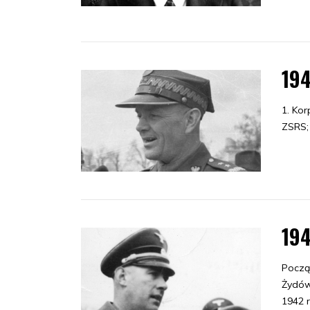
19
1. Kor
ZSRS;
19
Począ
Żydów
1942 r