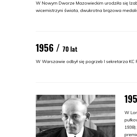
W Nowym Dworze Mazowieckim urodziła się Izabel
wicemistrzyni świata, dwukrotna brązowa medalist
1956 /
70 lat
W Warszawie odbył się pogrzeb I sekretarza KC
195
W Lon
pułko
1938);
premi