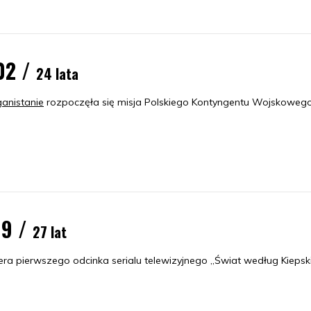
02 /
24 lata
anistanie
rozpoczęła się misja Polskiego Kontyngentu Wojskowego
99 /
27 lat
era pierwszego odcinka serialu telewizyjnego „Świat według Kiepski