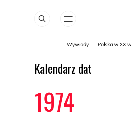
Wywiady
Polska w XX w
Search
Kalendarz dat
1974