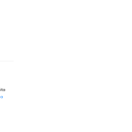
ita
ia