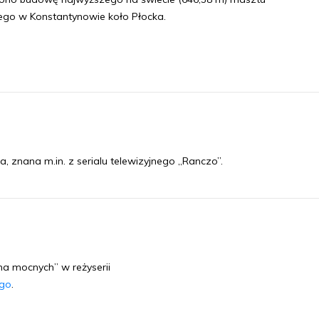
go w Konstantynowie koło Płocka.
a, znana m.in. z serialu telewizyjnego „Ranczo”.
ma mocnych” w reżyserii
ego
.