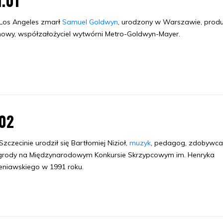
1.01
Los Angeles zmarł
Samuel Goldwyn
, urodzony w Warszawie, prod
mowy, współzałożyciel wytwórni Metro-Goldwyn-Mayer.
.02
zczecinie urodził się Bartłomiej Nizioł,
muzyk
, pedagog, zdobywca 
grody na Międzynarodowym Konkursie Skrzypcowym im. Henryka
niawskiego w 1991 roku.