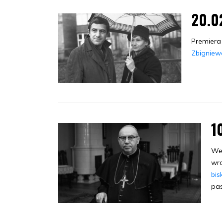
20.0
Premiera
Zbignie
1
We
wro
bis
pas