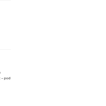
u
z – pod