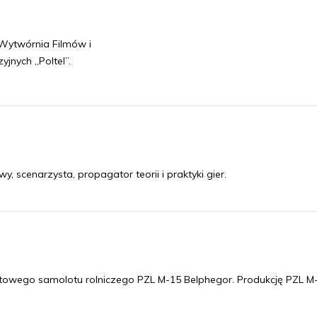
 Wytwórnia Filmów i
jnych „Poltel”.
, scenarzysta, propagator teorii i praktyki gier.
zutowego samolotu rolniczego PZL M-15 Belphegor. Produkcję PZL M