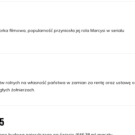
ka filmowa, popularność przyniosła jej rola Marcysi w serialu
tw rolnych na własność państwa w zamian za rentę oraz ustawę o
głych żołnierzach.
05
ono budowę najwyższego na świecie (646,38 m) masztu