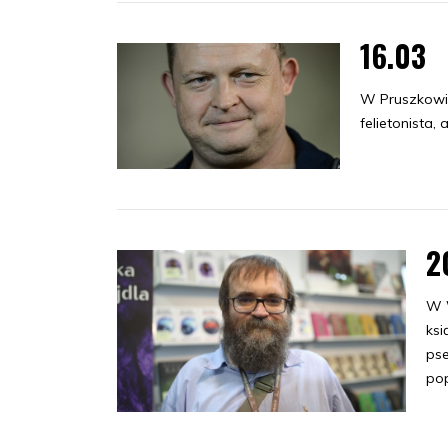
16.03
W Pruszkowie
felietonista, 
2
W W
ksi
ps
po