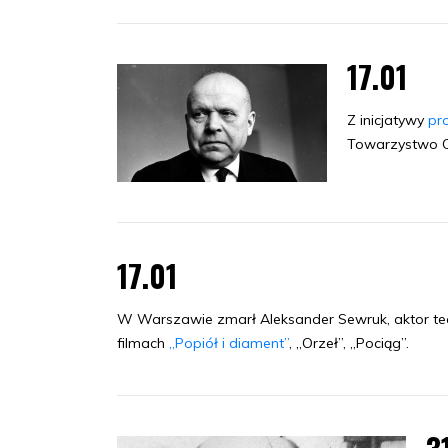
17.01
Z inicjatywy
pr
Towarzystwo O
17.01
W Warszawie zmarł Aleksander Sewruk, aktor teatra
filmach
„Popiół i diament”
, „Orzeł”, „Pociąg”.