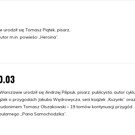
 urodził się Tomasz Piątek, pisarz,
autor m.in. powieści „Heroina”.
0.03
arszawie urodził się Andrzej Pilipiuk, pisarz, publicysta, autor cykl
ążek o przygodach Jakuba Wędrowycza, serii książek „Kuzynki” ora
eudonimem Tomasz Olszakowski – 19 tomów kontynuacji przygód
pularnego „Pana Samochodzika”.