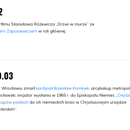
2
 filmu Stanisława Różewicza „Drzwi w murze” ze
wem Zapasiewiczem
w roli głównej.
0.03
 Wrocławiu zmarł
kardynał Bolesław Kominek
, arcybiskup metropol
cławski, inicjator wysłania w 1965 r. do Episkopatu Niemiec „
Orędz
kupów polskich
do ich niemieckich braci w Chrystusowym urzędzie
terskim”.