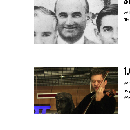
3
W 
fil
1
W S
na
Wie