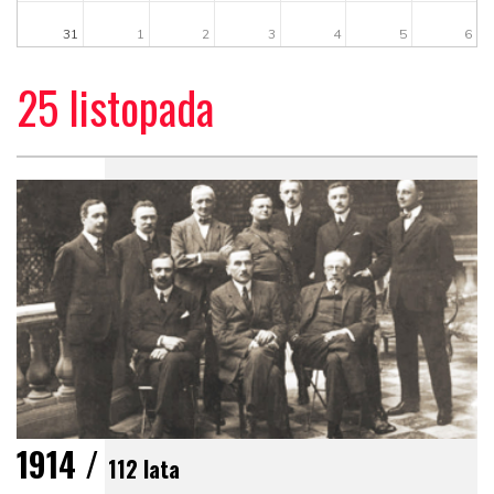
31
1
2
3
4
5
6
25 listopada
1914 /
112 lata