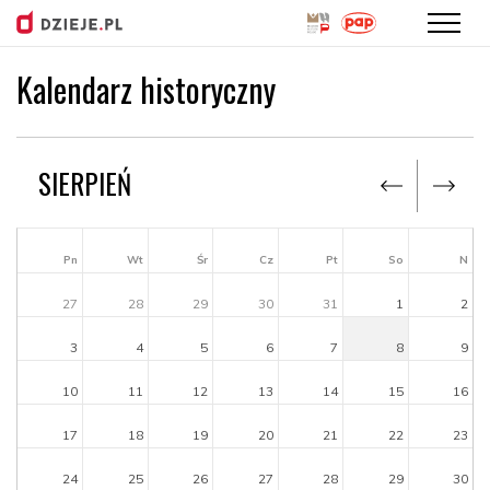
Kalendarz historyczny
Przejdź
do
treści
SIERPIEŃ
Pn
Wt
Śr
Cz
Pt
So
N
27
28
29
30
31
1
2
3
4
5
6
7
8
9
10
11
12
13
14
15
16
17
18
19
20
21
22
23
24
25
26
27
28
29
30