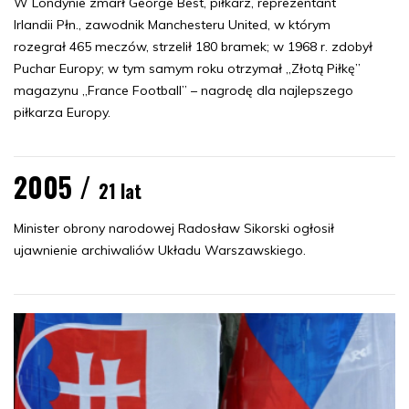
W Londynie zmarł George Best, piłkarz, reprezentant
Irlandii Płn., zawodnik Manchesteru United, w którym
rozegrał 465 meczów, strzelił 180 bramek; w 1968 r. zdobył
Puchar Europy; w tym samym roku otrzymał „Złotą Piłkę”
magazynu „France Football” – nagrodę dla najlepszego
piłkarza Europy.
2005 /
21 lat
Minister obrony narodowej Radosław Sikorski ogłosił
ujawnienie archiwaliów Układu Warszawskiego.