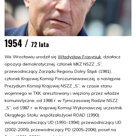
1954 /
72 lata
We Wrocławiu urodził się
Władysław Frasyniuk
, działacz
opozycji demokratycznej, członek MKZ NSZZ „S”,
przewodniczący Zarządu Regionu Dolny Śląsk (1981),
członek Krajowej Komisji Porozumiewawczej, a następnie
Prezydium Komisji Krajowej NSZZ „S”; w czasie stanu
wojennego w TKK, aresztowany i więziony przez władze
komunistyczne; od 1986 r. w Tymczasowej Radzie NSZZ
„S”; od 1987 r. w Krajowej Komisji Wykonawczej; uczestnik
Okrągłego Stołu; współzałożyciel ROAD (1990);
wiceprzewodniczący UD (1991–1994); przewodniczący UD
(2002–2005); przewodniczący PD (2005–2006), poseł na