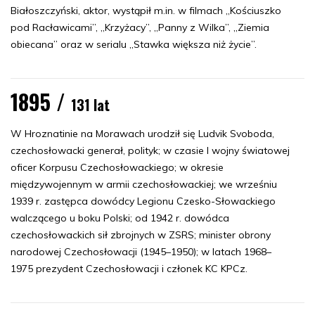
Białoszczyński, aktor, wystąpił m.in. w filmach „Kościuszko
pod Racławicami”, „Krzyżacy”, „Panny z Wilka”, „Ziemia
obiecana” oraz w serialu „Stawka większa niż życie”.
1895 /
131 lat
W Hroznatinie na Morawach urodził się Ludvik Svoboda,
czechosłowacki generał, polityk; w czasie I wojny światowej
oficer Korpusu Czechosłowackiego; w okresie
międzywojennym w armii czechosłowackiej; we wrześniu
1939 r. zastępca dowódcy Legionu Czesko-Słowackiego
walczącego u boku Polski; od 1942 r. dowódca
czechosłowackich sił zbrojnych w ZSRS; minister obrony
narodowej Czechosłowacji (1945–1950); w latach 1968–
1975 prezydent Czechosłowacji i członek KC KPCz.