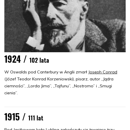
1924 /
102 lata
W Oswalds pod Canterbury w Anglii zmarł
Joseph Conrad
(Józef Teodor Konrad Korzeniowski), pisarz, autor „Jądra
ciemności”, „Lorda Jima”, „Tajfunu”, „Nostromo” i „Smugi
cienia”.
1915 /
111 lat
Pod Jastkowem koło Lublina zakończyły się trwające trzy