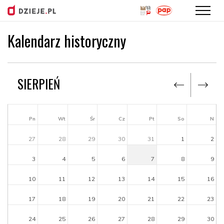
Kalendarz historyczny
Przejdź
do
treści
SIERPIEŃ
Pn
Wt
Śr
Cz
Pt
So
N
27
28
29
30
31
1
2
3
4
5
6
7
8
9
10
11
12
13
14
15
16
17
18
19
20
21
22
23
24
25
26
27
28
29
30