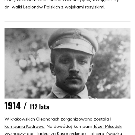
dni walki Legionów Polskich z wojskami rosyjskimi.
1914 /
112 lata
W krakowskich Oleandrach zorganizowana została
I
Kompania Kadrowa
. Na dowódcę kompanii
Józef Piłsudski
wyznaczył por.
Tadeusza Kasprzyckiego
– oficera Związku