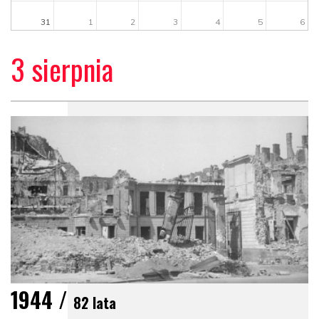
31
1
2
3
4
5
6
3 sierpnia
1944 /
82 lata