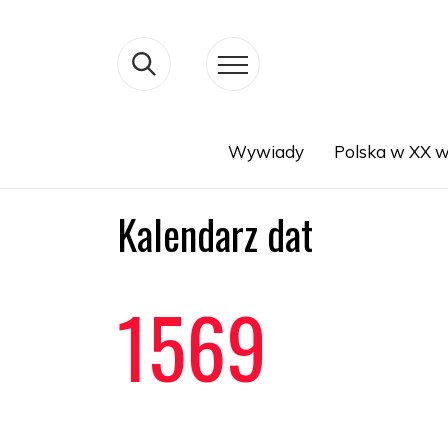
Wywiady
Polska w XX w
Search
Kalendarz dat
1569