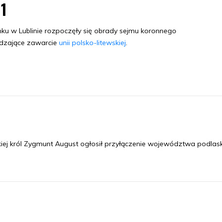
01
ku w Lublinie rozpoczęły się obrady sejmu koronnego
dzające zawarcie
unii polsko-litewskiej
.
ej król Zygmunt August ogłosił przyłączenie województwa podlas