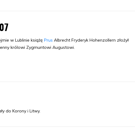
.07
jmie w Lublinie książę
Prus
Albrecht Fryderyk Hohenzollern złożył
lenny królowi Zygmuntowi Augustowi.
y do Korony i Litwy.