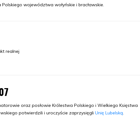
 Polskiego województwa wołyńskie i bracławskie.
kt realnej
.07
atorowie oraz posłowie Królestwa Polskiego i Wielkiego Księstwa
ewskiego potwierdzili i uroczyście zaprzysięgli
Unię Lubelską
.