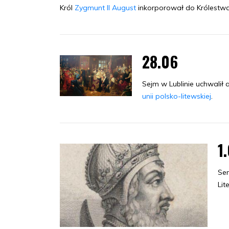
Król
Zygmunt II August
inkorporował do Królestwa
28.06
Sejm w Lublinie uchwalił a
unii polsko-litewskiej
.
1
Sen
Lit