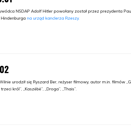
ywódca NSDAP Adolf Hitler powołany został przez prezydenta Pau
 Hindenburga
na urząd kanclerza Rzeszy.
.02
ilnie urodził się Ryszard Ber, reżyser filmowy, autor m.in. filmów „
t trzeci król”, „Kaszëbë”, „Droga”, „Thais”.