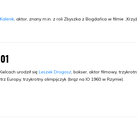
Kalenik
, aktor, znany m.in. z roli Zbyszka z Bogdańca w filmie „Krzy
.01
ielcach urodził się
Leszek Drogosz
, bokser, aktor filmowy, trzykrotn
trz Europy, trzykrotny olimpijczyk (brąz na IO 1960 w Rzymie).