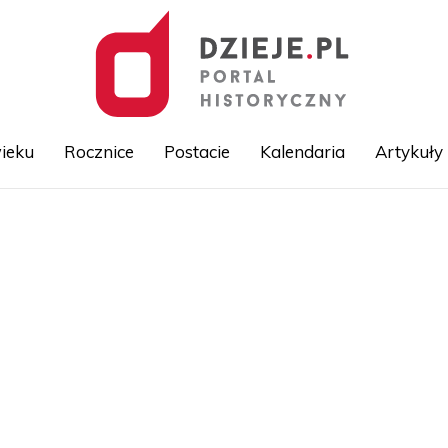
ieku
Rocznice
Postacie
Kalendaria
Artykuły
Przejdź
do
treści