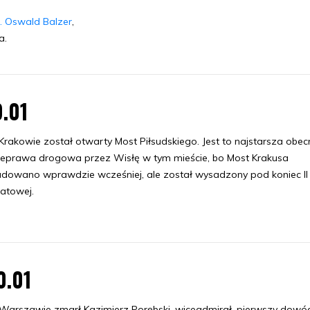
f. Oswald Balzer
,
a.
9.01
rakowie został otwarty Most Piłsudskiego. Jest to najstarsza obec
eprawa drogowa przez Wisłę w tym mieście, bo Most Krakusa
dowano wprawdzie wcześniej, ale został wysadzony pod koniec II
iatowej.
0.01
arszawie zmarł Kazimierz Porębski, wiceadmirał, pierwszy dowó