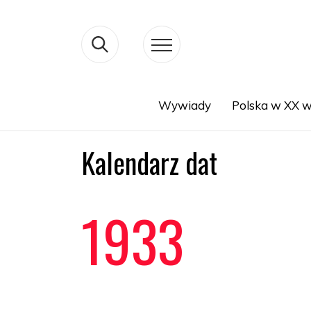
Wywiady
Polska w XX w
Search
Kalendarz dat
1933