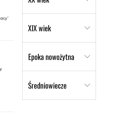
żacy”
XIX wiek
Epoka nowożytna
y
Średniowiecze