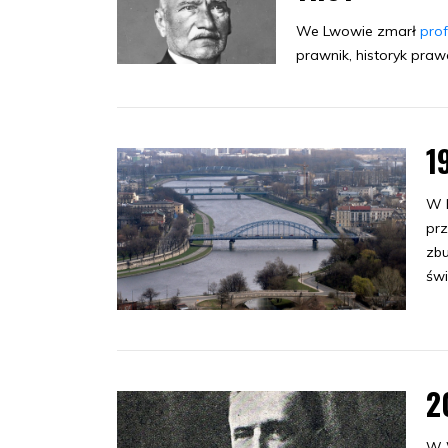
We Lwowie zmarł
pro
prawnik, historyk praw
1
W K
prz
zbu
św
2
W W