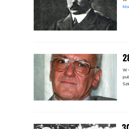
Mar
2
W 
pub
Szk
3