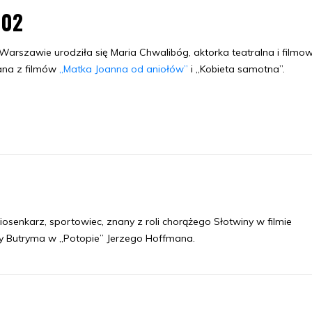
.02
arszawie urodziła się Maria Chwalibóg, aktorka teatralna i filmow
ana z filmów
„Matka Joanna od aniołów”
i „Kobieta samotna”.
 piosenkarz, sportowiec, znany z roli chorążego Słotwiny w filmie
wy Butryma w „Potopie” Jerzego Hoffmana.