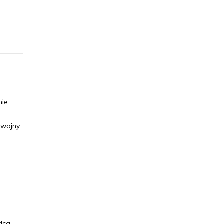
nie
 wojny
dca