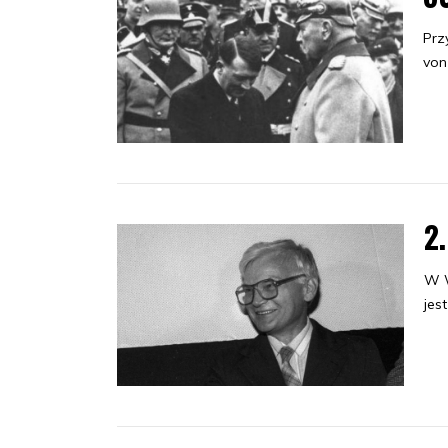
Prz
von
2
W W
jes