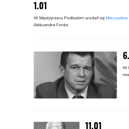
1.01
W Międzyrzecu Podlaskim urodził się
Mieczysław 
Aleksandra Forda.
6
W K
mis
11.01