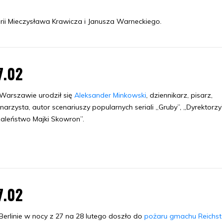
rii Mieczysława Krawicza i Janusza Warneckiego.
7.02
Warszawie urodził się
Aleksander Minkowski
, dziennikarz, pisarz,
narzysta, autor scenariuszy popularnych seriali „Gruby”, „Dyrektorzy
aleństwo Majki Skowron”.
7.02
erlinie w nocy z 27 na 28 lutego doszło do
pożaru gmachu Reichs