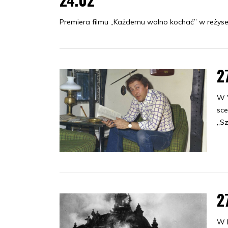
Premiera filmu „Każdemu wolno kochać” w reżyse
2
W 
sce
„Sz
2
W B