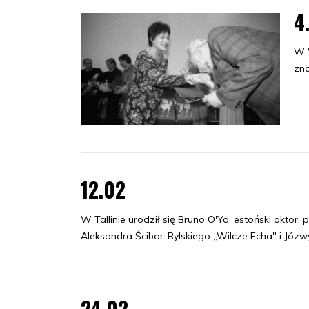
4
W W
zn
12.02
W Tallinie urodził się Bruno O'Ya, estoński aktor,
Aleksandra Ścibor-Rylskiego „Wilcze Echa" i Józ
24.02