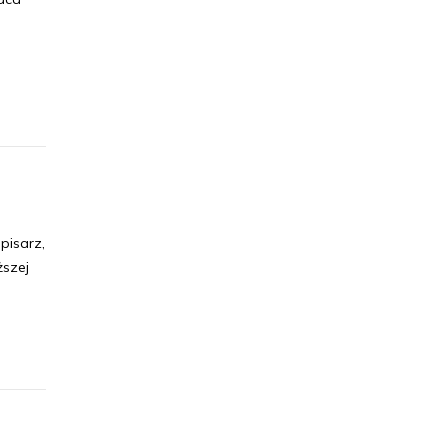
 pisarz,
ższej