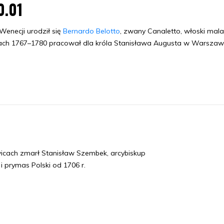
0.01
enecji urodził się
Bernardo Belotto
, zwany Canaletto, włoski mala
ach 1767–1780 pracował dla króla Stanisława Augusta w Warszawi
icach zmarł Stanisław Szembek, arcybiskup
 i prymas Polski od 1706 r.