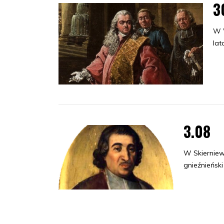
3
W W
lat
3.08
W Skierniew
gnieźnieński