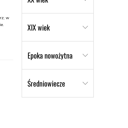
rz; w
e.
XIX wiek
Epoka nowożytna
Średniowiecze