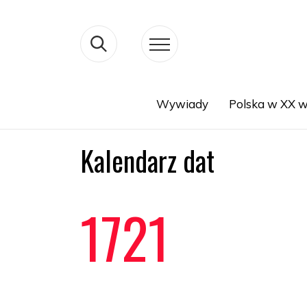
Wywiady
Polska w XX w
Search
Kalendarz dat
1721