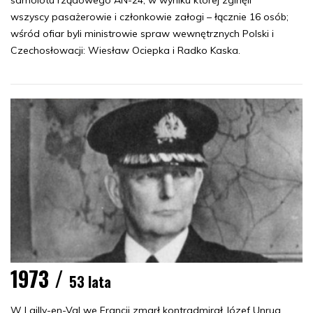
wszyscy pasażerowie i członkowie załogi – łącznie 16 osób;
wśród ofiar byli ministrowie spraw wewnętrznych Polski i
Czechosłowacji: Wiesław Ociepka i Radko Kaska.
1973 /
53 lata
W Lailly-en-Val we Francji zmarł kontradmirał
Józef Unrug
,