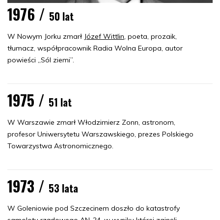
1976 /
50 lat
W Nowym Jorku zmarł
Józef Wittlin
, poeta, prozaik,
tłumacz, współpracownik Radia Wolna Europa, autor
powieści „Sól ziemi”.
1975 /
51 lat
W Warszawie zmarł Włodzimierz Zonn, astronom,
profesor Uniwersytetu Warszawskiego, prezes Polskiego
Towarzystwa Astronomicznego.
1973 /
53 lata
W Goleniowie pod Szczecinem doszło do katastrofy
samolotu rządowego AN-24, w wyniku której zginęli