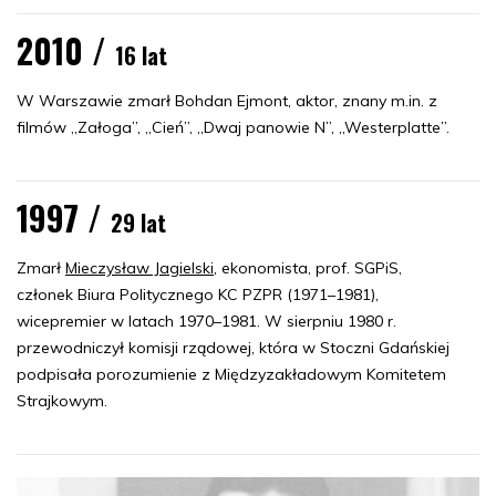
2010 /
16 lat
W Warszawie zmarł Bohdan Ejmont, aktor, znany m.in. z
filmów „Załoga”, „Cień”, „Dwaj panowie N”, „Westerplatte”.
1997 /
29 lat
Zmarł
Mieczysław Jagielski
, ekonomista, prof. SGPiS,
członek Biura Politycznego KC PZPR (1971–1981),
wicepremier w latach 1970–1981. W sierpniu 1980 r.
przewodniczył komisji rządowej, która w Stoczni Gdańskiej
podpisała porozumienie z Międzyzakładowym Komitetem
Strajkowym.