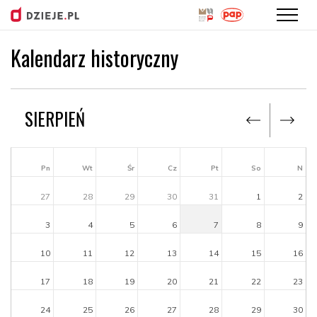
Kalendarz historyczny
Przejdź
do
treści
SIERPIEŃ
Pn
Wt
Śr
Cz
Pt
So
N
27
28
29
30
31
1
2
3
4
5
6
7
8
9
10
11
12
13
14
15
16
17
18
19
20
21
22
23
24
25
26
27
28
29
30