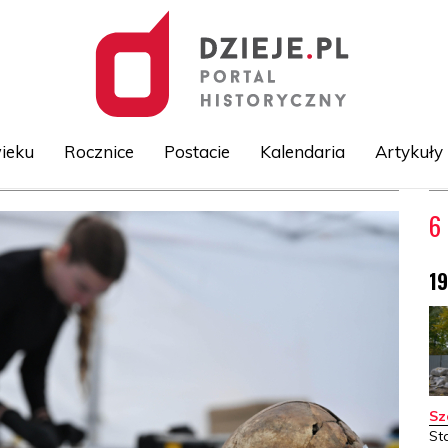
ieku
Rocznice
Postacie
Kalendaria
Artykuły
Przejdź
6
do
treści
1
Sz
St