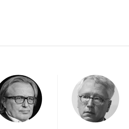
2
W 
ak
so
zn
„K
pr
Te
2
Zm
na
To
pr