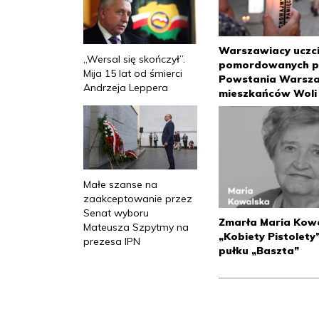
Warszawiacy uczci
„Wersal się skończył”.
pomordowanych p
Mija 15 lat od śmierci
Powstania Warsz
Andrzeja Leppera
mieszkańców Woli
Małe szanse na
zaakceptowanie przez
Senat wyboru
Zmarła Maria Kowa
Mateusza Szpytmy na
„Kobiety Pistolety
prezesa IPN
pułku „Baszta”