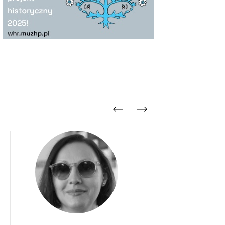
013 /
13 lat
Skolimowie zmarła
Lidia Korsakówna
,
torka filmowa, teatralna i estradowa,
listka Zespołu Pieśni i Tańca „Mazowsze”;
ana z filmów „Przygoda na Mariensztacie”,
lub kawalerów”, „Dziewczęta z Nowolipek”,
zez wiele lat związana z warszawskim
atrem Syrena.
012 /
14 lat
arł prof.
Karol Gruenberg
, historyk,
ukowiec Uniwersytetu Mikołaja Kopernika w
runiu, autor wielu publikacji poświęconych
oblematyce nazizmu.