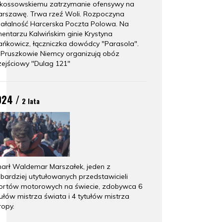
kossowskiemu zatrzymanie ofensywy na
rszawę. Trwa rzeź Woli. Rozpoczyna
iałalność Harcerska Poczta Polowa. Na
entarzu Kalwińskim ginie Krystyna
ńkowicz, łączniczka dowódcy "Parasola".
Pruszkowie Niemcy organizują obóz
zejściowy "Dulag 121"
024 /
2 lata
arł Waldemar Marszałek, jeden z
jbardziej utytułowanych przedstawicieli
ortów motorowych na świecie, zdobywca 6
tułów mistrza świata i 4 tytułów mistrza
ropy.