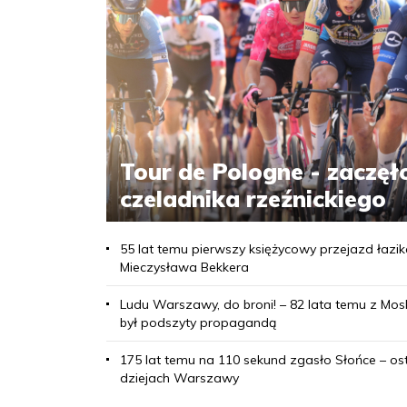
Tour de Pologne - zaczęło 
czeladnika rzeźnickiego
55 lat temu pierwszy księżycowy przejazd łaz
Mieczysława Bekkera
Ludu Warszawy, do broni! – 82 lata temu z Mosk
był podszyty propagandą
175 lat temu na 110 sekund zgasło Słońce – os
dziejach Warszawy