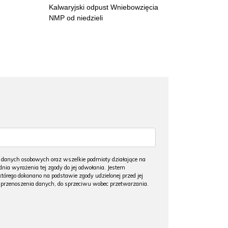
952 /
Kalwaryjski odpust Wniebowzięcia
74 lata
NMP od niedzieli
Zakopanem urodził się
Wojciech Fortuna
,
czek narciarski, pierwszy w historii polski
oty medalista na zimowych igrzyskach
impijskich – Sapporo 1972.
947 /
danych osobowych oraz wszelkie podmioty działające na
79 lat
nia wyrażenia tej zgody do jej odwołania. Jestem
ego dokonano na podstawie zgody udzielonej przed jej
o przenoszenia danych, do sprzeciwu wobec przetwarzania.
Żarnowcu zmarła
Wanda Siemaszkowa
,
torka, reżyserka, dyrektorka teatrów.