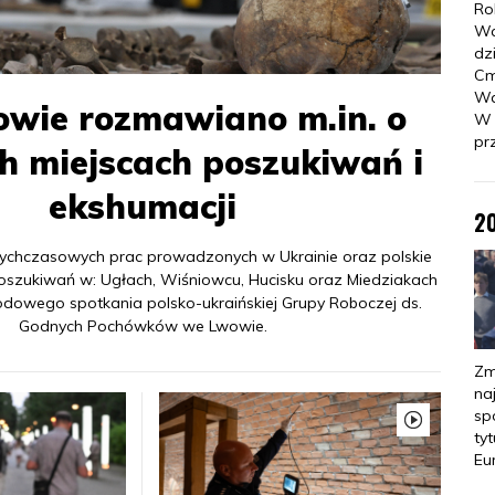
Ro
Wa
dz
Cm
Wa
wie rozmawiano m.in. o
W 
pr
ch miejscach poszukiwań i
ekshumacji
2
chczasowych prac prowadzonych w Ukrainie oraz polskie
oszukiwań w: Ugłach, Wiśniowcu, Hucisku oraz Miedziakach
odowego spotkania polsko-ukraińskiej Grupy Roboczej ds.
Godnych Pochówków we Lwowie.
Zm
na
sp
ty
Eu