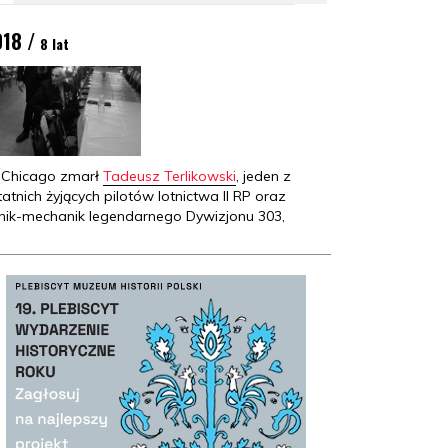
018 /
8 lat
Chicago zmarł
Tadeusz Terlikowski
, jeden z
tatnich żyjących pilotów lotnictwa II RP oraz
tnik-mechanik legendarnego Dywizjonu 303,
zestnik bitwy o Wielką Brytanię i inwazji w
rmandii.
015 /
11 lat
drzej Duda złożył przed Zgromadzeniem
rodowym przysięgę prezydencką.