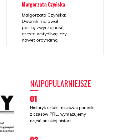
11 /
15 lat
Małgorzata Czyńska
Prof. Robert Tr
Małgorzata Czyńska:
Historyk o akcji
Dwurnik malował
Bąkiewicza w Go
polską zwyczajność,
Niemieckie zio
Rzymie zmarł
Roman Opałka
, malarz,
często wstydliwą, czy
nie zagrażają po
sownik.
nawet ordynarną
Mazur
010 /
16 lat
NAJPOPULARNIEJSZE
onisław Komorowski
złożył przed
01
romadzeniem Narodowym przysięgę
ezydencką.
Historyk sztuki: niszcząc pomniki
z czasów PRL, wymazujemy
część polskiej historii
965 /
61 lat
02