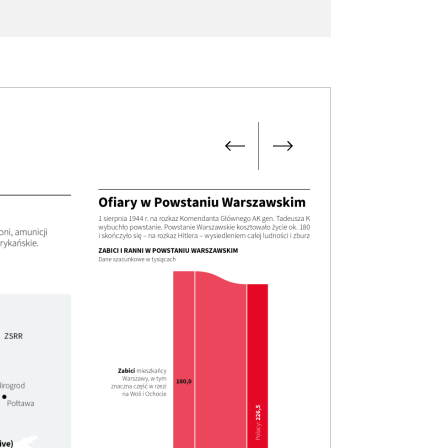
946 /
80 lat
 Cmentarzu Powstańców Warszawy odbył
ę pogrzeb 5,5 tony prochów (117 trumien)
ób zamordowanych i spalonych w
erwszych dniach Powstania Warszawskiego
 terenach dawnego Generalnego
spektoratu Sił Zbrojnych, siedziby Gestapo
zy al. Szucha oraz w trakcie
rzezi Woli
.
944 /
82 lata