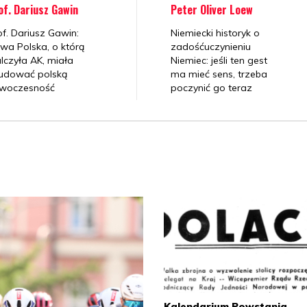
20
of. Dariusz Gawin
Peter Oliver Loew
of. Dariusz Gawin:
Niemiecki historyk o
wa Polska, o którą
zadośćuczynieniu
lczyła AK, miała
Niemiec: jeśli ten gest
W 
udować polską
ma mieć sens, trzeba
ry
woczesność
poczynić go teraz
2
Br
Zg
pr
1
Kalendarium Powstania