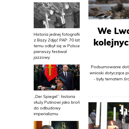
We Lwo
Historia jednej fotografii
kolejny
z Bazy Zdjęć PAP: 70 lat
temu odbył się w Polsce
pierwszy festiwal
jazzowy
Podsumowanie doty
wnioski dotyczące p
- były tematem śr
„Der Spiegel”: historia
służy Putinowi jako broń
do odbudowy
imperializmu