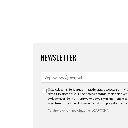
NEWSLETTER
Oświadczam, że wyrażam zgodę oraz upoważniam Muzeum
rzecz lub zlecenie MHP do przetwarzania moich danych o
świadomy/a, że mam prawo w dowolnym momencie odwoła
wycofaniem. Jestem też świadomy/a, że przysługuje mi 