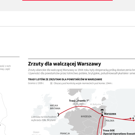
1
Na
si
os
pi
na
In
pr
1