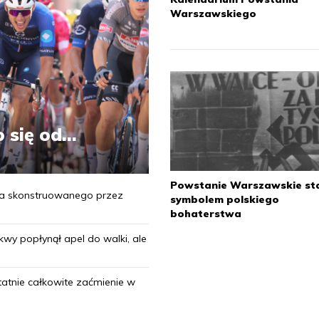
Warszawskiego
W 
ak
Kr
Na
zw
wy
się od...
„B
1
Powstanie Warszawskie sta
ika skonstruowanego przez
symbolem polskiego
bohaterstwa
wy popłynął apel do walki, ale
W 
Ja
ka
tatnie całkowite zaćmienie w