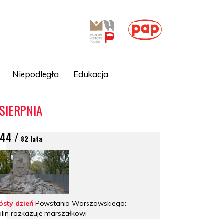
Niepodległa
Edukacja
 SIERPNIA
944 /
82 lata
ósty dzień
Powstania Warszawskiego:
alin rozkazuje marszałkowi