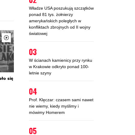
Władze USA poszukują szczątków
ponad 81 tys. żołnierzy
amerykańskich poległych w
Krakowie urodził się Jacek Poniedziałek,
tor, występował m.in. w Starym Teatrze w
konfliktach zbrojnych od II wojny
akowie, warszawskich teatrach:
światowej
rodowym, Studio i Rozmaitości, obecnie
iązany z Nowym Teatrem w Warszawie;
03
stąpił w filmach „Przemiany”, „Trzeci”,
oisko bezdomnych”.
W ścianach kamienicy przy rynku
w Krakowie odkryto ponad 100-
letnie szyny
960 /
ło się
66 lat
04
Prof. Klęczar: czasem sami nawet
Viareggio we Włoszech zmarł Fryderyk
nie wiemy, kiedy myślimy i
rossy, konferansjer, reżyser programów
mówimy Homerem
baretowych i rewiowych.
05