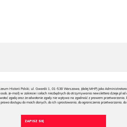
1
W 
sko
zł
ol
1
 Historii Polski, ul. Gwardii 1, 01-538 Warszawa, (dalej MHP) jako Administratora 
sob. (e-mail) w zakresie i celach niezbędnych do otrzymywania newslettera dzieje.pl od d
ć zgodę oraz że odwołanie zgody nie wpływa na zgodność z prawem przetwarzania, któr
prawo dostępu do moich danych, do ich sprostowania, do ograniczenia przetwarzania, d
W 
ak