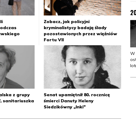
2
li
Zobacz, jak policyjni
odczas
kryminalistycy badają ślady
awskiego
pozostawionych przez więźniów
Fortu VII
W 
os
lo
uc
No
lska z grupy
Senat upamiętnił 80. rocznicę
2
”, sanitariuszka
śmierci Danuty Heleny
Siedzikówny „Inki”
An
Na