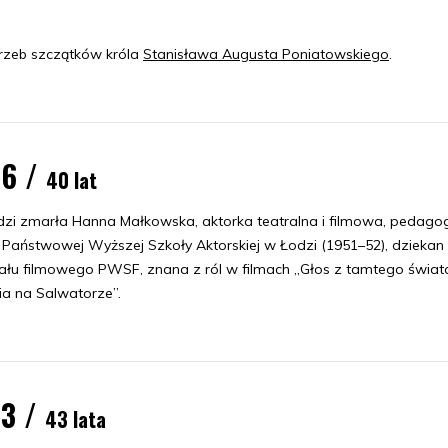
rzeb szczątków króla
Stanisława Augusta Poniatowskiego
.
86 /
40 lat
zi zmarła Hanna Małkowska, aktorka teatralna i filmowa, pedagog
r Państwowej Wyższej Szkoły Aktorskiej w Łodzi (1951–52), dziekan
ału filmowego PWSF, znana z ról w filmach „Głos z tamtego świata
ia na Salwatorze”.
83 /
43 lata