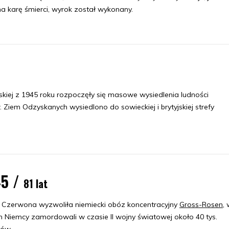
a karę śmierci, wyrok został wykonany.
iej z 1945 roku rozpoczęły się masowe wysiedlenia ludności
w. Ziem Odzyskanych wysiedlono do sowieckiej i brytyjskiej strefy
45 /
81 lat
 Czerwona wyzwoliła niemiecki obóz koncentracyjny
Gross-Rosen
,
m Niemcy zamordowali w czasie II wojny światowej około 40 tys.
iów.