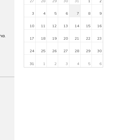
27
28
29
30
31
1
2
3
4
5
6
7
8
9
10
11
12
13
14
15
16
na.
17
18
19
20
21
22
23
24
25
26
27
28
29
30
31
1
2
3
4
5
6