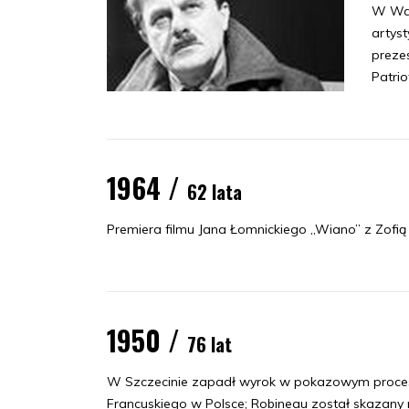
W War
artys
preze
Patrio
1964 /
62 lata
Premiera filmu Jana Łomnickiego „Wiano” z Zof
1950 /
76 lat
W Szczecinie zapadł wyrok w pokazowym procesie 
Francuskiego w Polsce; Robineau został skazany na