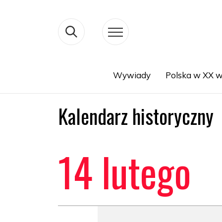
Wywiady
Polska w XX w
Search
Kalendarz historyczny
14 lutego