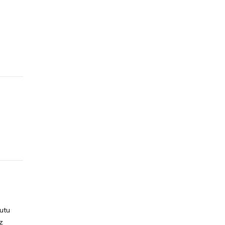
utu
z