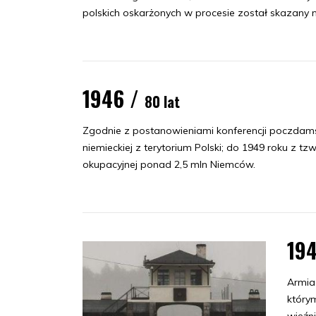
polskich oskarżonych w procesie został skazany n
1946 /
80 lat
Zgodnie z postanowieniami konferencji poczdamsk
niemieckiej z terytorium Polski; do 1949 roku z tz
okupacyjnej ponad 2,5 mln Niemców.
19
Armia
który
więźn