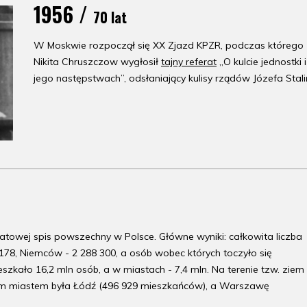
1956 /
70 lat
W Moskwie rozpoczął się XX Zjazd KPZR, podczas którego
Nikita Chruszczow wygłosił
tajny referat
„O kulcie jednostki i
jego następstwach”, odsłaniający kulisy rządów Józefa Stali
atowej spis powszechny w Polsce. Główne wyniki: całkowita liczba
78, Niemców - 2 288 300, a osób wobec których toczyło się
szkało 16,2 mln osób, a w miastach - 7,4 mln. Na terenie tzw. ziem
ym miastem była Łódź (496 929 mieszkańców), a Warszawę