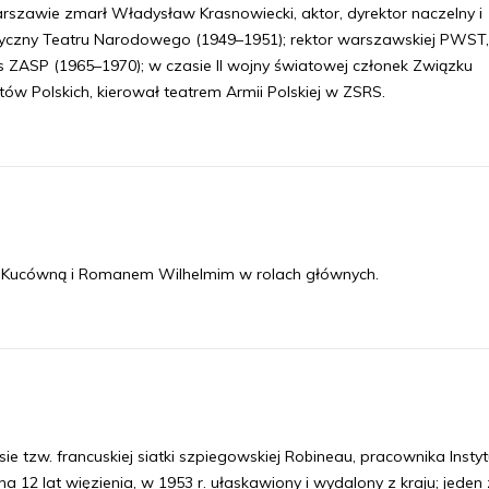
szawie zmarł Władysław Krasnowiecki, aktor, dyrektor naczelny i
tyczny Teatru Narodowego (1949–1951); rektor warszawskiej PWST,
s ZASP (1965–1970); w czasie II wojny światowej członek Związku
tów Polskich, kierował teatrem Armii Polskiej w ZSRS.
ią Kucówną i Romanem Wilhelmim w rolach głównych.
tzw. francuskiej siatki szpiegowskiej Robineau, pracownika Instyt
 12 lat więzienia, w 1953 r. ułaskawiony i wydalony z kraju; jeden 