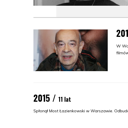
20
W Wa
filmów
2015 /
11 lat
Spłonął Most Łazienkowski w Warszawie. Odbudo