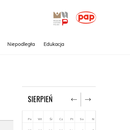
Niepodległa
Edukacja
SIERPIEŃ
Pn
Wt
Śr
Cz
Pt
So
N