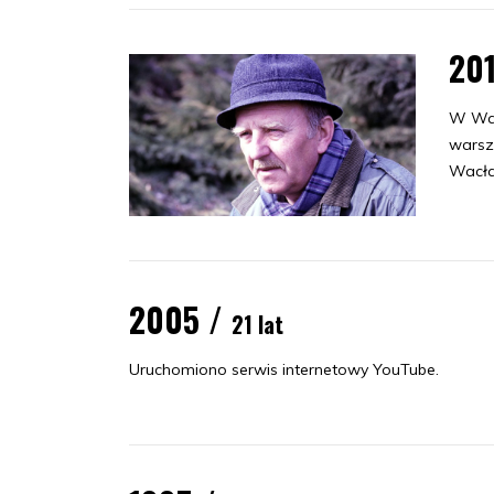
20
W War
warsz
Wacła
2005 /
21 lat
Uruchomiono serwis internetowy YouTube.