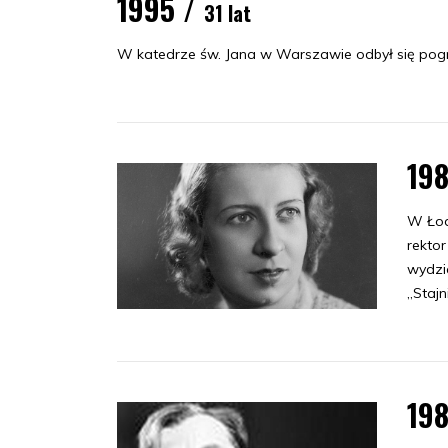
1995 /
31 lat
W katedrze św. Jana w Warszawie odbył się pog
19
W Łod
rekto
wydzi
„Stajn
19