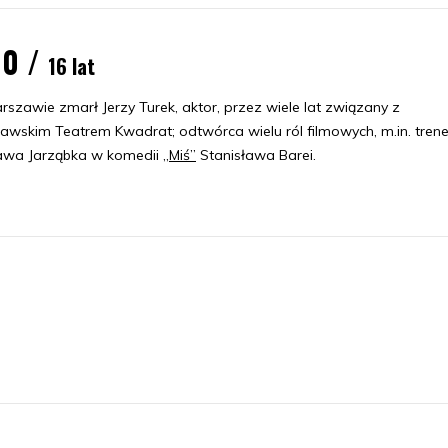
10 /
16 lat
szawie zmarł Jerzy Turek, aktor, przez wiele lat związany z
awskim Teatrem Kwadrat; odtwórca wielu ról filmowych, m.in. tren
wa Jarząbka w komedii
„Miś”
Stanisława Barei.