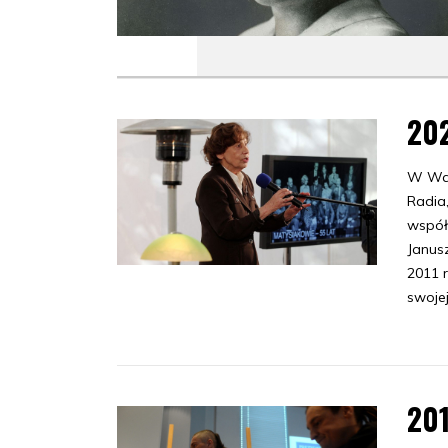
20
W Wa
Radia
współ
Janus
2011 
swojej
20