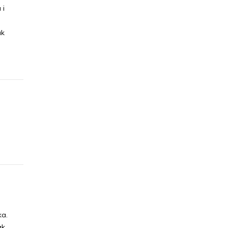
 i
ak
ka.
k,