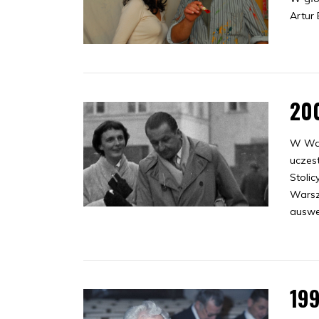
Artur 
20
W Wa
uczes
Stoli
Warsz
auswe
19