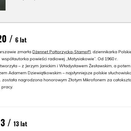
20 /
6 lat
rszawie zmarła
Dżennet Połtorzycka-Stampf'l
, dziennikarka Polsk
, współautorka powieści radiowej „Matysiakowie”. Od 1960 r.
tworzyła – z Jerzym Janickim i Władysławem Żesławskim, a potem
zem Adamem Dziewiątkowskim – najsłynniejsze polskie słuchowisk
r. została nagrodzona honorowym Złotym Mikrofonem za całokszta
 pracy.
13 /
13 lat