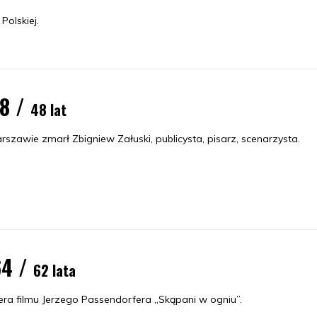
Polskiej.
78 /
48 lat
szawie zmarł Zbigniew Załuski, publicysta, pisarz, scenarzysta.
64 /
62 lata
era filmu Jerzego Passendorfera „Skąpani w ogniu”.