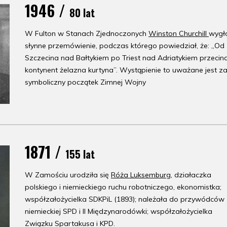
1946 /
80 lat
W Fulton w Stanach Zjednoczonych
Winston Churchill
wygło
słynne przemówienie, podczas którego powiedział, że: „Od
Szczecina nad Bałtykiem po Triest nad Adriatykiem przecin
kontynent żelazna kurtyna”. Wystąpienie to uważane jest z
symboliczny początek Zimnej Wojny
1871 /
155 lat
W Zamościu urodziła się
Róża Luksemburg
, działaczka
polskiego i niemieckiego ruchu robotniczego, ekonomistka;
współzałożycielka SDKPiL (1893); należała do przywódców
niemieckiej SPD i II Międzynarodówki; współzałożycielka
Związku Spartakusa i KPD.