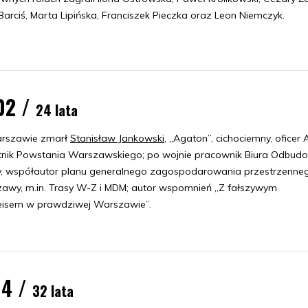
Barciś, Marta Lipińska, Franciszek Pieczka oraz Leon Niemczyk.
02 /
24 lata
rszawie zmarł
Stanisław Jankowski
, „Agaton”, cichociemny, oficer 
tnik Powstania Warszawskiego; po wojnie pracownik Biura Odbud
cy, współautor planu generalnego zagospodarowania przestrzenne
awy, m.in. Trasy W-Z i MDM; autor wspomnień „Z fałszywym
isem w prawdziwej Warszawie”.
94 /
32 lata