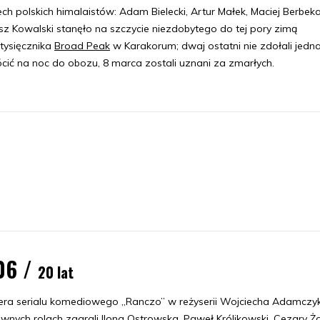
ch polskich himalaistów: Adam Bielecki, Artur Małek, Maciej Berbeka
z Kowalski stanęło na szczycie niezdobytego do tej pory zimą
tysięcznika
Broad Peak
w Karakorum; dwaj ostatni nie zdołali jedn
cić na noc do obozu, 8 marca zostali uznani za zmarłych.
06 /
20 lat
era serialu komediowego „Ranczo” w reżyserii Wojciecha Adamczy
wnych rolach zagrali Ilona Ostrowska, Paweł Królikowski, Cezary Ża