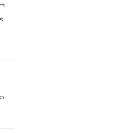
ch;
X
;
ch