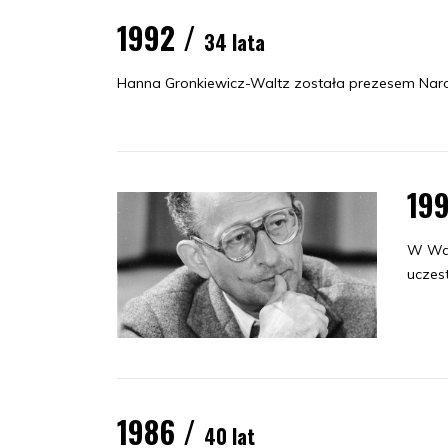
1992 /
34 lata
Hanna Gronkiewicz-Waltz została prezesem Nar
19
W Wars
uczes
1986 /
40 lat