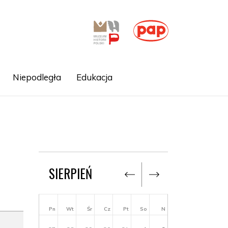
Niepodległa
Edukacja
SIERPIEŃ
Pn
Wt
Śr
Cz
Pt
So
N