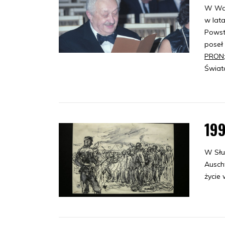
W War
w lat
Powst
poseł
PRON
Świat
19
W Słu
Ausch
życie 