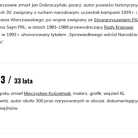
szawie zmarł Jan Dobraczyński, pisarz, autor powieści historyczny
ach 30. związany z ruchem narodowym; uczestnik kampanii 1939 r. i
ania Warszawskiego; po wojnie związany ze
Stowarzyszeniem PA
 na Sejm PRL; w latach 1983–1989 przewodniczący
Rady Krajowej
; w 1993 r. uhonorowany tytułem „Sprawiedliwego wśród Narodów
a”.
93 /
33 lata
psku zmarł
Mieczysław Kościelniak
, malarz, grafik; więzień KL
witz, autor około 300 prac narysowanych w obozie, dokumentujący
więźniów.