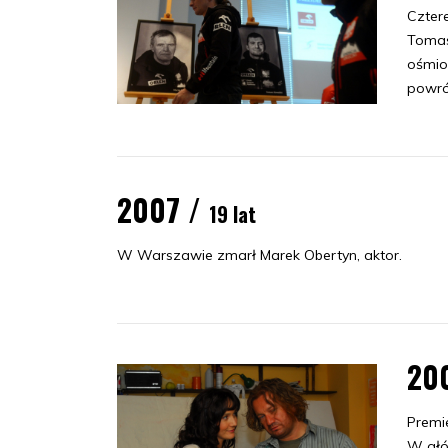
Cztere
Tomas
ośmio
powró
2007 /
19 lat
W Warszawie zmarł Marek Obertyn, aktor.
20
Premi
W głó