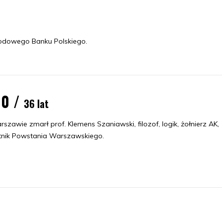
odowego Banku Polskiego.
90 /
36 lat
zawie zmarł prof. Klemens Szaniawski, filozof, logik, żołnierz AK,
tnik Powstania Warszawskiego.