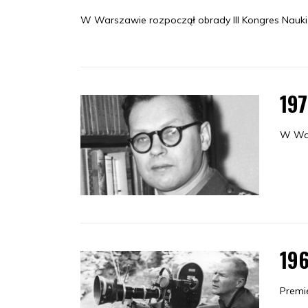
W Warszawie rozpoczął obrady III Kongres Nauki 
19
W War
19
Premi