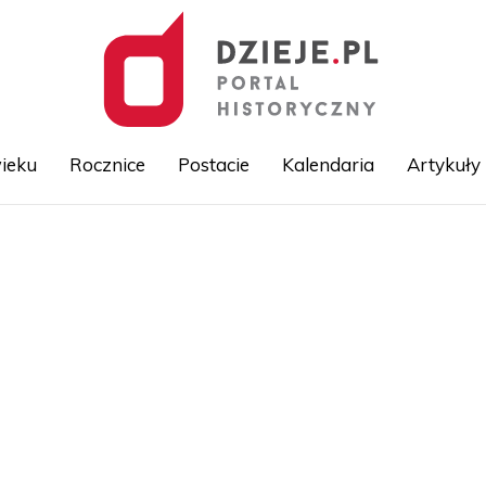
ieku
Rocznice
Postacie
Kalendaria
Artykuły
Przejdź
do
treści