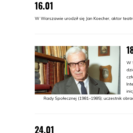
16.01
W Warszawie urodził się Jan Koecher, aktor teatra
1
W S
dzi
czł
Int
ini
Rady Społecznej (1981–1985); uczestnik obra
24.01