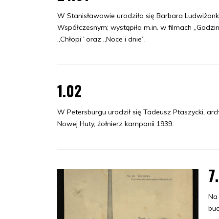
W Stanisławowie urodziła się Barbara Ludwiżan
Współczesnym; wystąpiła m.in. w filmach „Godzina
„Chłopi” oraz „Noce i dnie”.
1.02
W Petersburgu urodził się Tadeusz Ptaszycki, ar
Nowej Huty, żołnierz kampanii 1939.
7
Na 
bud