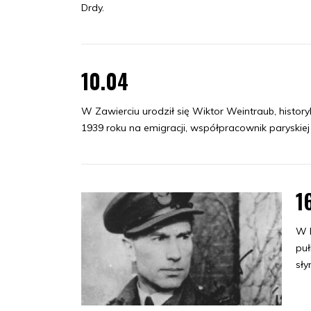
Drdy.
10.04
W Zawierciu urodził się Wiktor Weintraub, histor
1939 roku na emigracji, współpracownik paryskiej 
1
W M
puł
sły