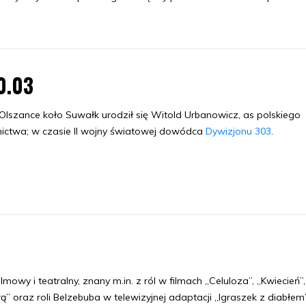
0.03
lszance koło Suwałk urodził się Witold Urbanowicz, as polskiego
nictwa; w czasie II wojny światowej dowódca
Dywizjonu 303
.
mowy i teatralny, znany m.in. z ról w filmach „Celuloza”, „Kwiecień”,
rą” oraz roli Belzebuba w telewizyjnej adaptacji „Igraszek z diabłem