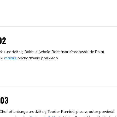
02
u urodził się Balthus (właśc. Balthasar Kłossowski de Rola),
ski
malarz
pochodzenia polskiego.
.03
harlottenburgu urodził się Teodor Parnicki, pisarz, autor powieści