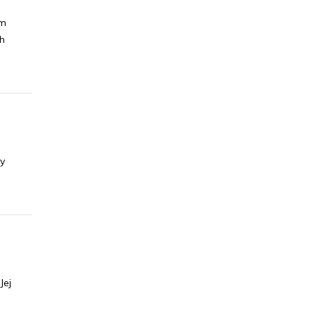
em
ch
y
Jej