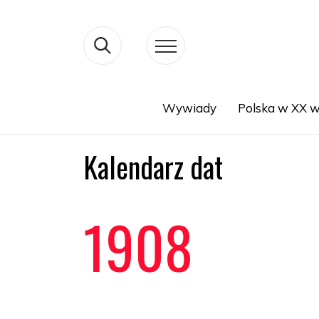
Wywiady
Polska w XX w
Search
Kalendarz dat
1908