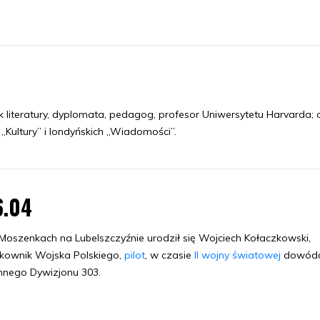
yk literatury, dyplomata, pedagog, profesor Uniwersytetu Harvarda; 
„Kultury” i londyńskich „Wiadomości”.
6.04
oszenkach na Lubelszczyźnie urodził się Wojciech Kołaczkowski,
kownik Wojska Polskiego,
pilot
, w czasie
II wojny światowej
dowód
nnego Dywizjonu 303.