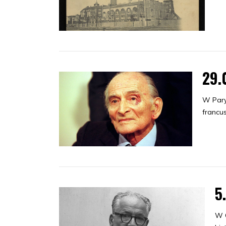
29.
W Paryż
francu
5
W C