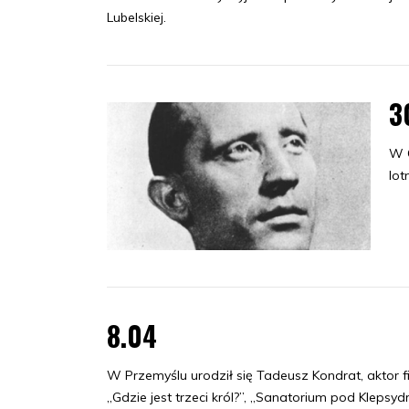
Lubelskiej.
3
W O
lot
8.04
W Przemyślu urodził się Tadeusz Kondrat, aktor fil
„Gdzie jest trzeci król?”, „Sanatorium pod Klepsyd