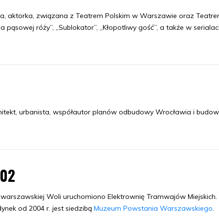
ka, aktorka, związana z Teatrem Polskim w Warszawie oraz Teatr
 pąsowej róży”, „Sublokator”, „Kłopotliwy gość”, a także w seriala
chitekt, urbanista, współautor planów odbudowy Wrocławia i budow
.02
warszawskiej Woli uruchomiono Elektrownię Tramwajów Miejskich. 
ynek od 2004 r. jest siedzibą
Muzeum Powstania Warszawskiego
.