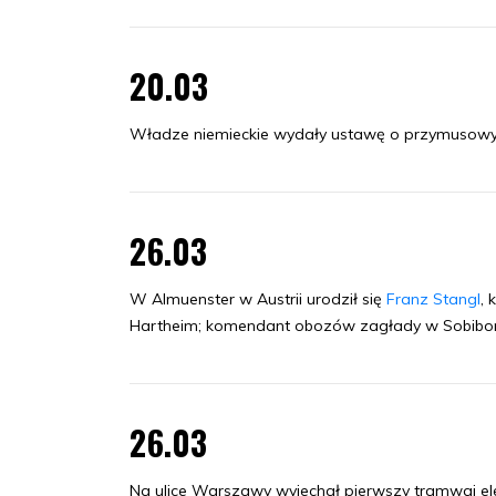
20.03
Władze niemieckie wydały ustawę o przymusowym
26.03
W Almuenster w Austrii urodził się
Franz Stangl
,
Hartheim; komendant obozów zagłady w Sobiborze 
26.03
Na ulice Warszawy wyjechał pierwszy tramwaj ele