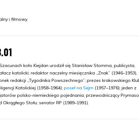
lny i filmowy.
8.01
zacunach koło Kiejdan urodził się Stanisław Stomma, publicysta,
ałacz katolicki; redaktor naczelny miesięcznika „Znak” (1946–1953),
onek redakcji „Tygodnika Powszechnego”; prezes krakowskiego Klu
eligencji Katolickiej (1958–1964);
poseł na Sejm
(1957–1976); jeden z
cjatorów polsko-niemieckiego pojednania; przewodniczący Prymaso
d Okrągłego Stołu; senator RP (1989–1991).