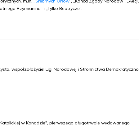
torycznych, m.in.
„Srebrnych Orłów”
, „Końca Zgody Narodów”, „Aecj
atniego Rzymianina” i „Tylko Beatrycze”.
ysta, współzałożyciel Ligi Narodowej i Stronnictwa Demokratyczno
y Katolickiej w Kanadzie", pierwszego długotrwale wydawanego