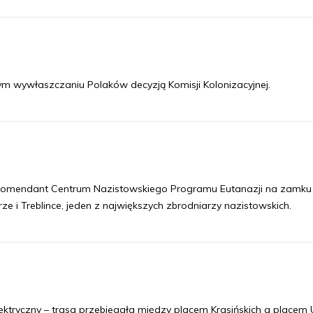
 wywłaszczaniu Polaków decyzją Komisji Kolonizacyjnej.
 komendant Centrum Nazistowskiego Programu Eutanazji na zamku
i Treblince, jeden z największych zbrodniarzy nazistowskich.
ktryczny – trasa przebiegała między placem Krasińskich a placem U