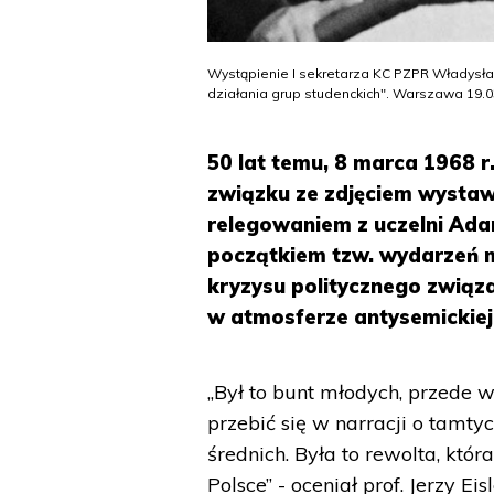
Wystąpienie I sekretarza KC PZPR Władysła
działania grup studenckich". Warszawa 19.03
50 lat temu, 8 marca 1968 r
związku ze zdjęciem wysta
relegowaniem z uczelni Adam
początkiem tzw. wydarzeń m
kryzysu politycznego zwią
w atmosferze antysemickiej 
„Był to bunt młodych, przede w
przebić się w narracji o tamt
średnich. Była to rewolta, któ
Polsce” - oceniał prof. Jerzy Ei