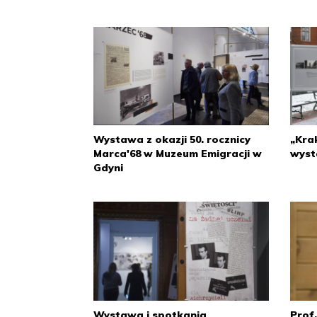
Wystawa z okazji 50. rocznicy
„Krak
Marca'68 w Muzeum Emigracji w
wyst
Gdyni
Wystawa i spotkania
Prof.