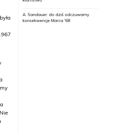
kłamstwo
25 listopada
– na scenie Teatru
A. Sandauer: do dziś odczuwamy
 była
Narodowego odbyła się premiera
konsekwencje Marca '68
„Dziadów” w reżyserii Kazimierza
Dejmka. Inscenizacja dramatu była
 1967
jednym z elementów obchodów 50.
rocznicy „rewolucji październikowej”.
28 listopada
– na drugim spektaklu
„Dziadów” obecna była delegacja
y
pisarzy z ZSRS. Zdecydowana
większość literatów wyrażała się
pochlebnie o inscenizacji autorstwa
ja
Kazimierza Dejmka, dwóch
limy
stwierdziło, że „Dziady” powinny
być wystawione w Moskwie.
ia
Listopad
- na łamach „Trybuny
 Nie
Ludu” i „Życia Warszawy” ukazały
się krytyczne recenzje „Dziadów”.
h
8 i 14 grudnia
– z powodu choroby