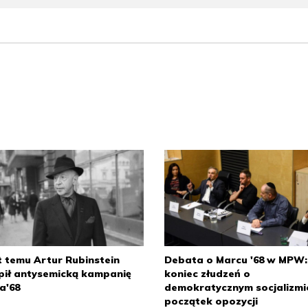
t temu Artur Rubinstein
Debata o Marcu '68 w MPW:
pił antysemicką kampanię
koniec złudzeń o
a'68
demokratycznym socjalizmi
początek opozycji