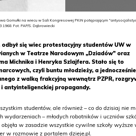
wa Gomułki na wiecu w Sali Kongresowej PKiN potępiającym "antysocjalisty
.1968. Fot. PAP/S. Dąbrowiecki
. odbył się wiec protestacyjny studentów UW w
wianych w Teatrze Narodowym „Dziadów” oraz
a Michnika i Henryka Szlajfera. Stało się to
arcowych, czyli buntu młodzieży, a jednocześni
zanego z walką frakcyjną wewnątrz PZPR, rozgr
i antyinteligenckiej propagandy.
szystkim studentów, ale również – co do dzisiaj nie 
ych wydarzeniach – młodych robotników i uczniów szk
ra objęła w zasadzie wszystkie cywilne szkoły wyższe
sler w rozmowie z portalem dzieje.pl.