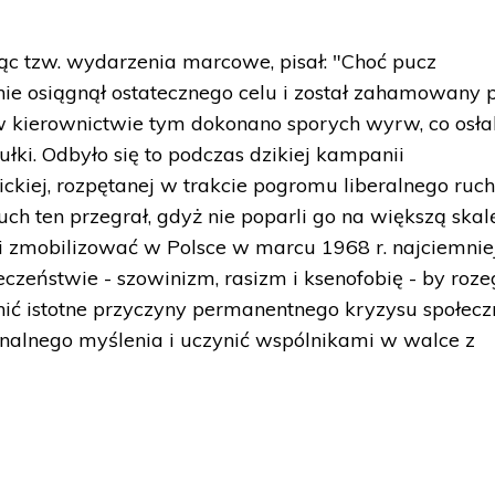
c tzw. wydarzenia marcowe, pisał: "Choć pucz
ie osiągnął ostatecznego celu i został zahamowany 
 kierownictwie tym dokonano sporych wyrw, co osła
ki. Odbyło się to podczas dzikiej kampanii
ckiej, rozpętanej w trakcie pogromu liberalnego ruc
Ruch ten przegrał, gdyż nie poparli go na większą skal
i zmobilizować w Polsce w marcu 1968 r. najciemnie
czeństwie - szowinizm, rasizm i ksenofobię - by roze
nić istotne przyczyny permanentnego kryzysu społec
nalnego myślenia i uczynić wspólnikami w walce z