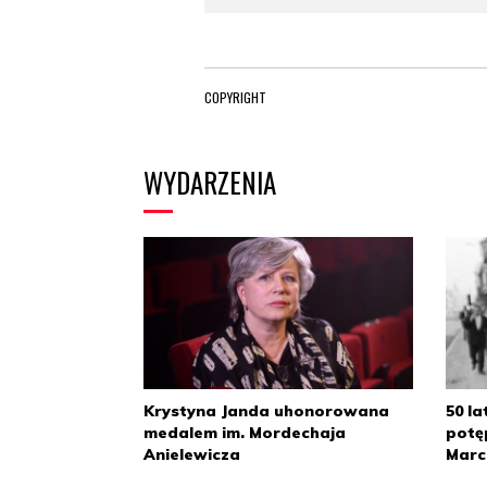
COPYRIGHT
WYDARZENIA
Krystyna Janda uhonorowana
50 la
medalem im. Mordechaja
potę
Anielewicza
Marc