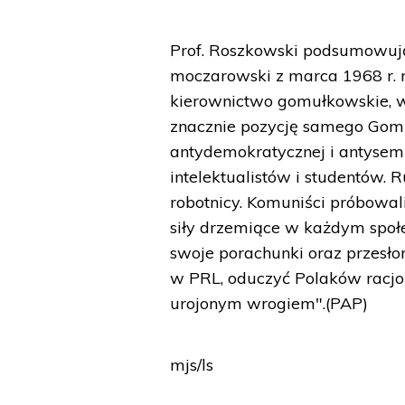
Prof. Roszkowski podsumowują
moczarowski z marca 1968 r. n
kierownictwo gomułkowskie, w
znacznie pozycję samego Gomuł
antydemokratycznej i antysemi
intelektualistów i studentów. 
robotnicy. Komuniści próbowal
siły drzemiące w każdym społe
swoje porachunki oraz przesło
w PRL, oduczyć Polaków racjo
urojonym wrogiem".(PAP)
mjs/ls