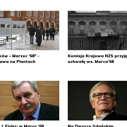
ów – Marzec ’68” -
Komisja Krajowa NZS przyję
awa na Plantach
uchwałę ws. Marca'68
 J. Eisler: w Marcu ’68
Na Dworcu Gdańskim