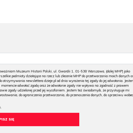
ważniam Muzeum Historii Polski, ul. Gwardii 1, 01-538 Warszawa, (dalej MHP) jako
zelkie podmioty działające na rzecz lub zlecenie MHP do przetwarzania moich danych o
do otrzymywania newslettera dzieje.pl od dnia wyrażenia tej zgody do jej odwołania. Jest
omencie odwołać zgodę oraz że odwołanie zgody nie wpływa na zgodność z prawem
awie zgody udzielonej przed jej wycofaniem. Jestem też świadomy/a, że przysługuje mi
prostowania, do ograniczenia przetwarzania, do przenoszenia danych, do sprzeciwu wobe