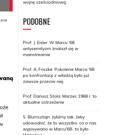
wojnę sześciodniową.
10 czerwca
– weszło w życie
PODOBNE
zawieszenie broni w wojnie Izraela
czne
z państwami arabskimi. Wspierane
przez ZSRS Egipt, Jordania i Syria
ponosły druzgocącą klęskę militarną
Prof. J. Eisler: W Marcu '68
i polityczną.
antysemityzm znalazł się w
mainstreamie
12 czerwca
– zgodnie z żądaniem
ZSRS władze PRL zerwały stosunki
dyplomatyczne z Izraelem.
e
Prof. A. Friszke: Pokolenie Marca '68
po konfrontacji z władzą było już
ywaną
19 czerwca
– w przemówieniu na VI
zawsze przeciw niej
Kongresie Związków Zawodowych I
sekretarz KC PZPR Władysław
Prof. Dariusz Stola: Marzec 1968 r. to
Gomułka określił polskich Żydów
aktualne ostrzeżenie
mianem „piątej kolumny” oraz
może
stwierdził, że „każdy obywatel Polski
ół
powinien mieć tylko jedną Ojczyznę”.
S. Blumsztajn: żyliśmy tak, żeby
udowodnić, że to wszystko, co o nas
 w
Lipiec
– początek czystek
wypisywano w Marcu'68- to było
antysemickich w wojsku.