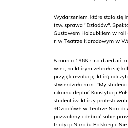
Wydarzeniem, które stało się 
tzw. sprawa "Dziadów". Spekta
Gustawem Holoubkiem w roli G
r. w Teatrze Narodowym w Wa
8 marca 1968 r. na dziedzińcu
wiec, na którym zebrało się k
przyjęli rezolucję, którą odczy
stwierdzała m.in.: "My studenc
nikomu deptać Konstytucji Pol
studentów, którzy protestowal
+Dziadów+ w Teatrze Narodowy
pozwolimy odebrać sobie praw
tradycji Narodu Polskiego. Nie