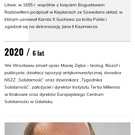
Litwie; w 1655 r. wspólnie z księciem Bogusławem
Radziwiłłem podpisał w Kiejdanach ze Szwedami układ, w
którym uznawał Karola X Gustawa za króla Polski i
zgadzał się na detronizację Jana II Kazimierza.
2020 /
6 lat
We Wrocławiu zmarł ojciec Maciej Zięba – teolog, filozof i
publicysta, działacz opozycji antykomunistycznej, doradca
NSZZ „Solidarność” oraz dziennikarz „Tygodnika
Solidarność”, założyciel i dyrektor Instytutu Tertio Millennio
w Krakowie oraz dyrektor Europejskiego Centrum
Solidarności w Gdańsku.