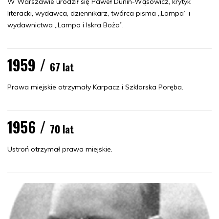
W Warszawie urodził się Paweł Dunin-Wąsowicz, krytyk
literacki, wydawca, dziennikarz, twórca pisma „Lampa” i
wydawnictwa „Lampa i Iskra Boża”.
1959 /
67 lat
Prawa miejskie otrzymały Karpacz i Szklarska Poręba.
1956 /
70 lat
Ustroń otrzymał prawa miejskie.