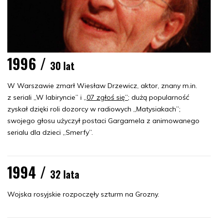
1996 /
30 lat
W Warszawie zmarł Wiesław Drzewicz, aktor, znany m.in.
z seriali „W labiryncie” i
„07 zgłoś się”
; dużą popularność
zyskał dzięki roli dozorcy w radiowych „Matysiakach”;
swojego głosu użyczył postaci Gargamela z animowanego
serialu dla dzieci „Smerfy”.
1994 /
32 lata
Wojska rosyjskie rozpoczęły szturm na Grozny.