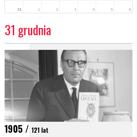
31
1
2
3
4
5
6
31 grudnia
1905 /
121 lat