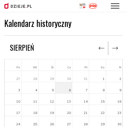
Kalendarz historyczny
Przejdź
do
treści
SIERPIEŃ
Pn
Wt
Śr
Cz
Pt
So
N
27
28
29
30
31
1
2
3
4
5
6
7
8
9
10
11
12
13
14
15
16
17
18
19
20
21
22
23
24
25
26
27
28
29
30