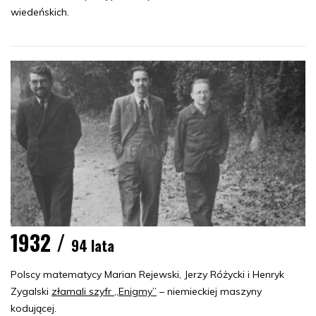
wiedeńskich.
1932 /
94 lata
Polscy matematycy Marian Rejewski, Jerzy Różycki i Henryk
Zygalski
złamali szyfr „Enigmy”
– niemieckiej maszyny
kodującej.