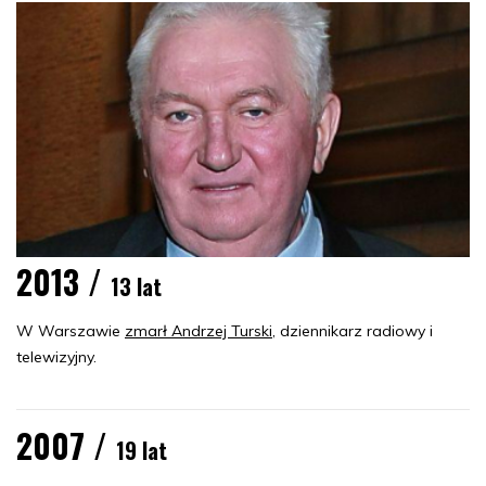
2013 /
13 lat
W Warszawie
zmarł Andrzej Turski
, dziennikarz radiowy i
telewizyjny.
2007 /
19 lat