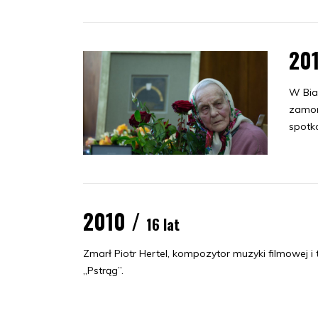
20
W Bia
zamor
spotk
2010 /
16 lat
Zmarł Piotr Hertel, kompozytor muzyki filmowej i 
„Pstrąg”.