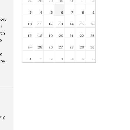
27
28
29
30
31
1
2
3
4
5
6
7
8
9
tóry
10
11
12
13
14
15
16
i
ych
17
18
19
20
21
22
23
do
24
25
26
27
28
29
30
go
31
1
2
3
4
5
6
ony
any