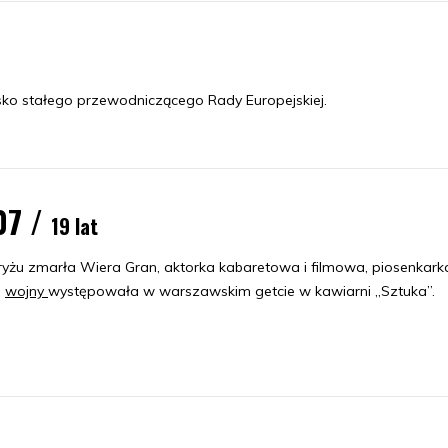
o stałego przewodniczącego Rady Europejskiej.
07 /
19 lat
yżu zmarła Wiera Gran, aktorka kabaretowa i filmowa, piosenkark
e
wojny
występowała w warszawskim getcie w kawiarni „Sztuka”.