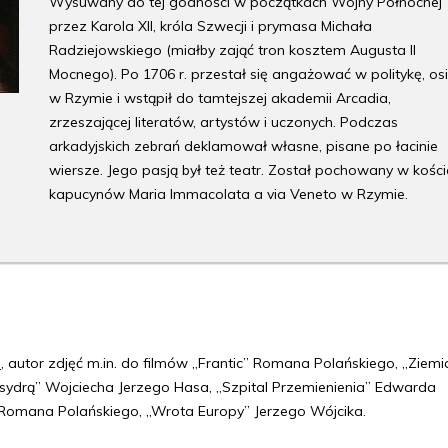
Wysuwany do tej godności w początkach Wojny Północnej
przez Karola XII, króla Szwecji i prymasa Michała
Radziejowskiego (miałby zająć tron kosztem Augusta II
Mocnego). Po 1706 r. przestał się angażować w politykę, os
w Rzymie i wstąpił do tamtejszej akademii Arcadia,
zrzeszającej literatów, artystów i uczonych. Podczas
arkadyjskich zebrań deklamował własne, pisane po łacinie
wiersze. Jego pasją był też teatr. Został pochowany w kości
kapucynów Maria Immacolata a via Veneto w Rzymie.
i
, autor zdjęć m.in. do filmów „Frantic” Romana Polańskiego, „Ziemi
sydrą” Wojciecha Jerzego Hasa, „Szpital Przemienienia” Edwarda
w” Romana Polańskiego, „Wrota Europy” Jerzego Wójcika.