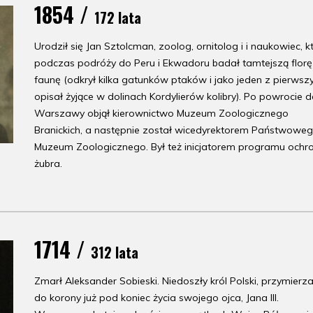
1854 /
172 lata
Urodził się Jan Sztolcman, zoolog, ornitolog i i naukowiec, k
podczas podróży do Peru i Ekwadoru badał tamtejszą florę 
faunę (odkrył kilka gatunków ptaków i jako jeden z pierwsz
opisał żyjące w dolinach Kordylierów kolibry). Po powrocie 
Warszawy objął kierownictwo Muzeum Zoologicznego
Branickich, a następnie został wicedyrektorem Państwowe
Muzeum Zoologicznego. Był też inicjatorem programu ochr
żubra.
1714 /
312 lata
Zmarł Aleksander Sobieski. Niedoszły król Polski, przymierz
do korony już pod koniec życia swojego ojca, Jana III.