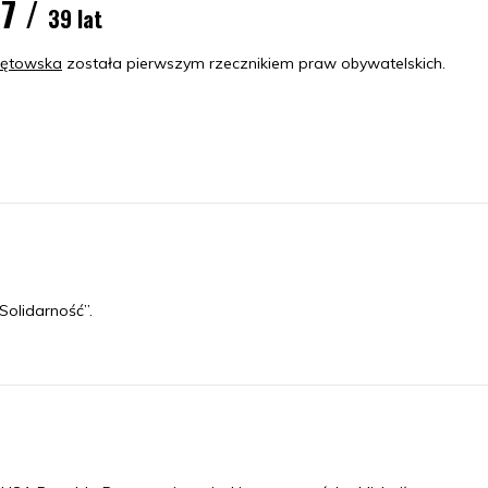
87 /
39 lat
ętowska
została pierwszym rzecznikiem praw obywatelskich.
olidarność”.