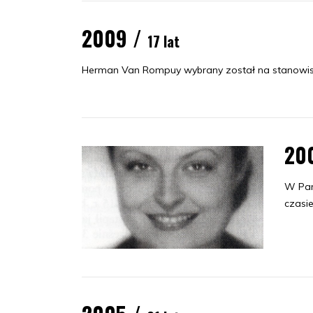
2009 /
17 lat
Herman Van Rompuy wybrany został na stanowisk
20
W Par
czasi