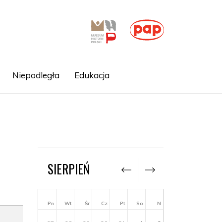
Niepodległa
Edukacja
SIERPIEŃ
Pn
Wt
Śr
Cz
Pt
So
N