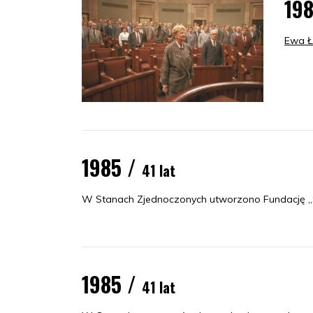
19
Ewa Ł
1985 /
41 lat
W Stanach Zjednoczonych utworzono Fundację „S
1985 /
41 lat