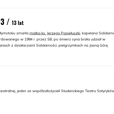
13 /
13 lat
łymstoku zmarła
matka ks. Jerzego Popiełuszki
, kapelana Solidarno
dowanego w 1984 r. przez SB; po śmierci syna brała udział w
aniach z działaczami Solidarności, pielgrzymkach na Jasną Górę.
teatralnej, jeden ze współzałożycieli Studenckiego Teatru Satyrykó