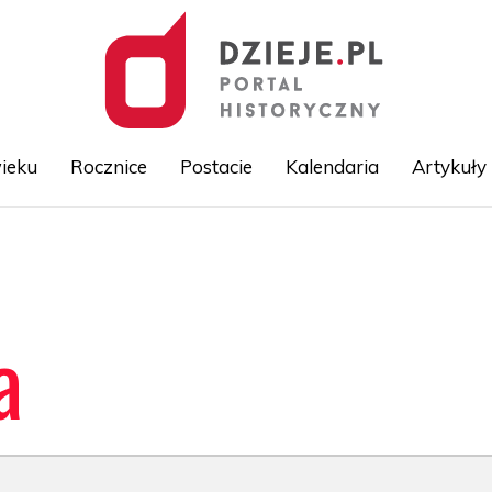
ieku
Rocznice
Postacie
Kalendaria
Artykuły
Przejdź
do
treści
a