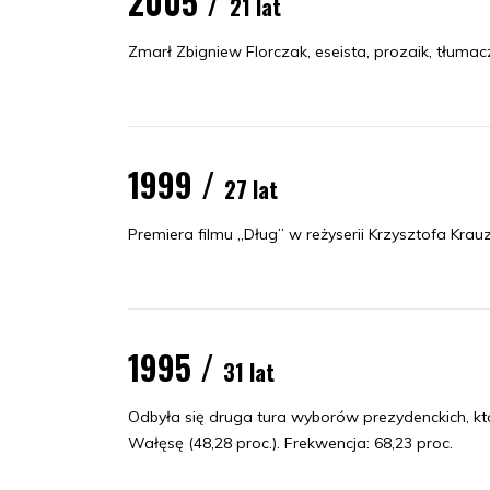
2005 /
21 lat
Zmarł Zbigniew Florczak, eseista, prozaik, tłumacz i
1999 /
27 lat
Premiera filmu „Dług” w reżyserii Krzysztofa Krauz
1995 /
31 lat
Odbyła się druga tura wyborów prezydenckich, kt
Wałęsę (48,28 proc.). Frekwencja: 68,23 proc.