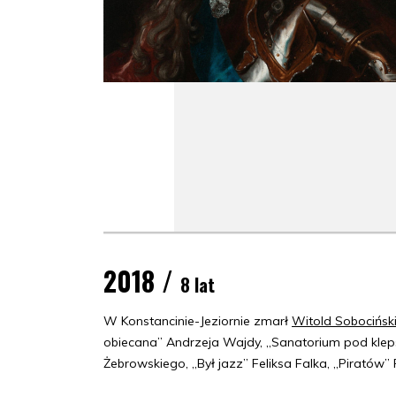
2018 /
8 lat
W Konstancinie-Jeziornie zmarł
Witold Sobocińsk
obiecana” Andrzeja Wajdy, „Sanatorium pod klep
Żebrowskiego, „Był jazz” Feliksa Falka, „Pirató