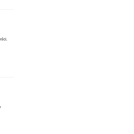
ści,
w