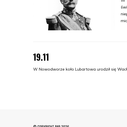
W T
świ
nie
mia
19.11
W Nowodworze koło Lubartowa urodził się Wacła
© COPYRIGHT PAP 2026