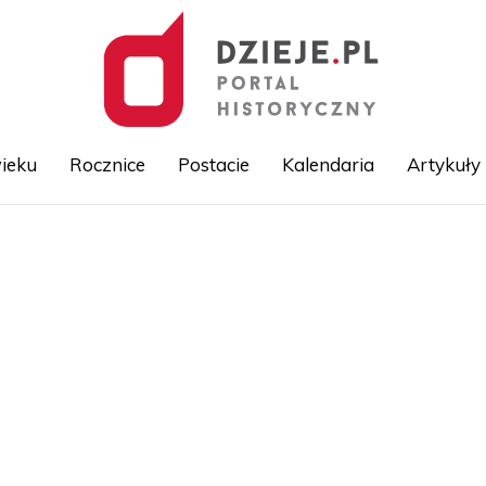
ieku
Rocznice
Postacie
Kalendaria
Artykuły
Przejdź
do
treści