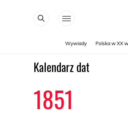
Wywiady
Polska w XX w
Search
Kalendarz dat
1851