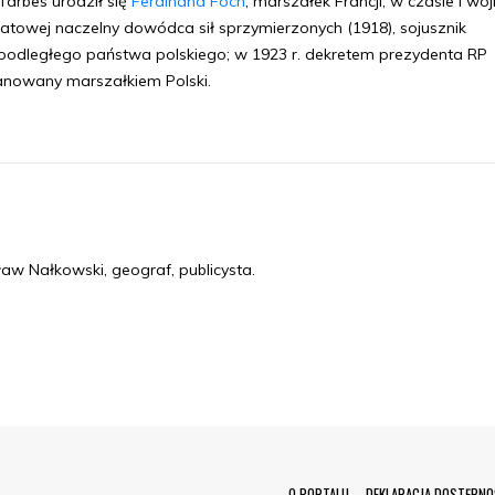
arbes urodził się
Ferdinand Foch
, marszałek Francji, w czasie I woj
atowej naczelny dowódca sił sprzymierzonych (1918), sojusznik
podległego państwa polskiego; w 1923 r. dekretem prezydenta RP
nowany marszałkiem Polski.
w Nałkowski, geograf, publicysta.
O PORTALU
DEKLARACJA DOSTĘPNO