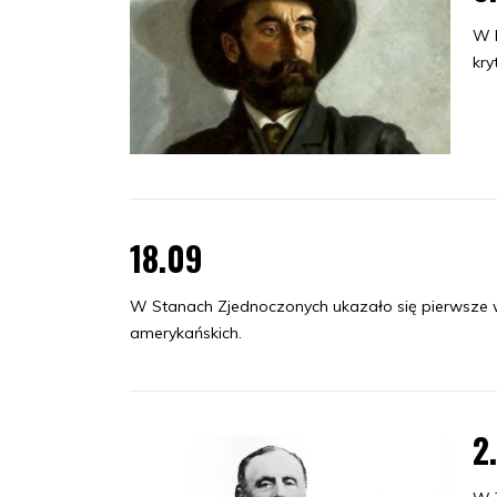
W 
kry
18.09
W Stanach Zjednoczonych ukazało się pierwsze w
amerykańskich.
2