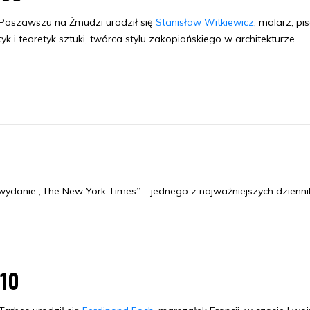
Poszawszu na Żmudzi urodził się
Stanisław Witkiewicz
, malarz, pis
tyk i teoretyk sztuki, twórca stylu zakopiańskiego w architekturze.
ydanie „The New York Times” – jednego z najważniejszych dzienn
.10