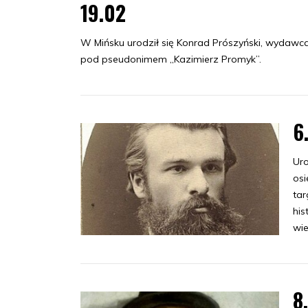
19.02
W Mińsku urodził się Konrad Prószyński, wydawc
pod pseudonimem „Kazimierz Promyk”.
6
Uro
osi
tar
his
wie
8