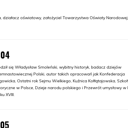
a, działacz oświatowy, założyciel Towarzystwa Oświaty Narodowej
.04
dził się Władysław Smoleński, wybitny historyk, badacz dziejów
emnastowiecznej Polski, autor takich opracowań jak Konfederacja
gowicka, Ostatni rok Sejmu Wielkiego, Kuźnica Kołłątajowska, Szkoł
toryczne w Polsce, Dzieje narodu polskiego i Przewrót umysłowy w 
ku XVIII.
.05