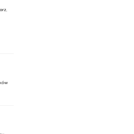
arz,
ików