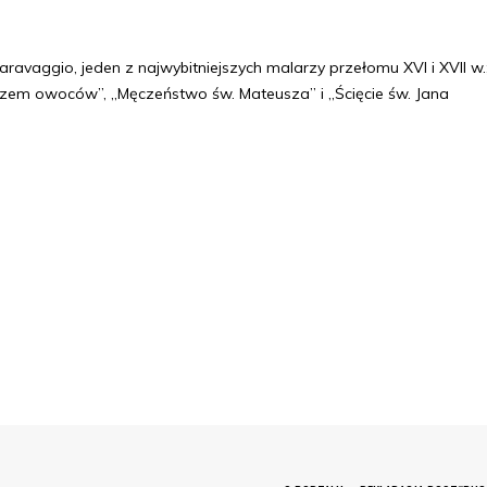
aravaggio, jeden z najwybitniejszych malarzy przełomu XVI i XVII w.
oszem owoców”, „Męczeństwo św. Mateusza” i „Ścięcie św. Jana