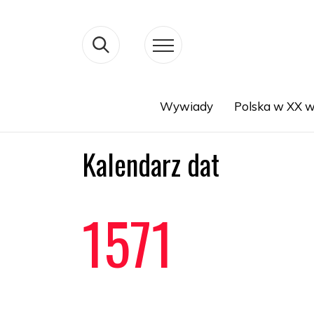
Wywiady
Polska w XX w
Search
Kalendarz dat
1571