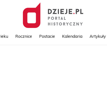
ieku
Rocznice
Postacie
Kalendaria
Artykuły
Przejdź
do
treści