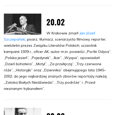
20.02
W Krakowie zmarł
Jan Józef
Szczepański
, pisarz, tłumacz, scenarzysta filmowy, reporter,
wieloletni prezes Związku Literatów Polskich; uczestnik
kampanii 1939 r., oficer AK; autor m.in. powieści „Portki Odysa”,
„Polska jesień”, „Pojedynek”, „Ikar”, „Wyspa”; opowiadań
„Dzień bohatera”, „Motyl”, „Za przełęczą”, „Trzy czerwone
róże”, „Historyjki” oraz „Dziennika” obejmującego lata 1945–
2002; do jego najbardziej znanych zbiorów reportaży należą
„Zatoka Białych Niedźwiedzi”, „Trzy podróże” i „Przed
nieznanym trybunałem”.