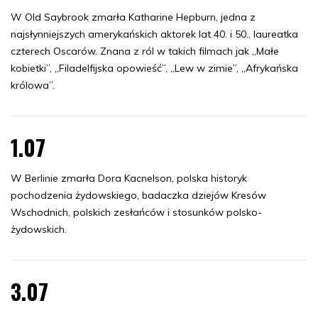
W Old Saybrook zmarła Katharine Hepburn, jedna z
najsłynniejszych amerykańskich aktorek lat 40. i 50., laureatka
czterech Oscarów. Znana z ról w takich filmach jak „Małe
kobietki”, „Filadelfijska opowieść”, „Lew w zimie”, „Afrykańska
królowa”.
1.07
W Berlinie zmarła Dora Kacnelson, polska historyk
pochodzenia żydowskiego, badaczka dziejów Kresów
Wschodnich, polskich zesłańców i stosunków polsko-
żydowskich.
3.07