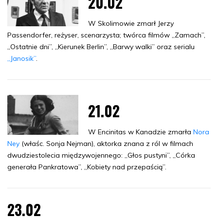
20.02
W Skolimowie zmarł Jerzy
Passendorfer, reżyser, scenarzysta; twórca filmów „Zamach”,
„Ostatnie dni”, „Kierunek Berlin”, „Barwy walki” oraz serialu
„Janosik”
.
21.02
W Encinitas w Kanadzie zmarła
Nora
Ney
(właśc. Sonja Nejman), aktorka znana z ról w filmach
dwudziestolecia międzywojennego: „Głos pustyni”, „Córka
generała Pankratowa”, „Kobiety nad przepaścią”.
23.02