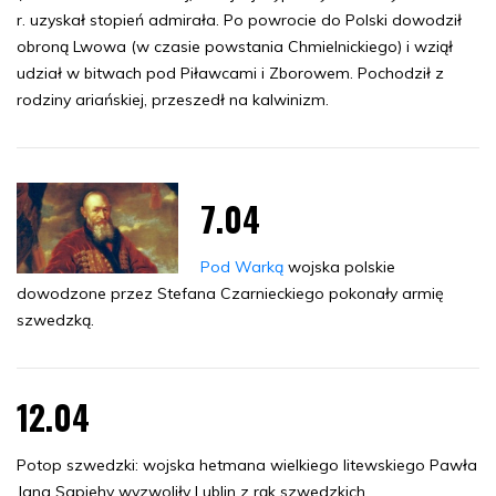
r. uzyskał stopień admirała. Po powrocie do Polski dowodził
obroną Lwowa (w czasie powstania Chmielnickiego) i wziął
udział w bitwach pod Piławcami i Zborowem. Pochodził z
rodziny ariańskiej, przeszedł na kalwinizm.
7.04
Pod Warką
wojska polskie
dowodzone przez Stefana Czarnieckiego pokonały armię
szwedzką.
12.04
Potop szwedzki: wojska hetmana wielkiego litewskiego Pawła
Jana Sapiehy wyzwoliły Lublin z rąk szwedzkich.