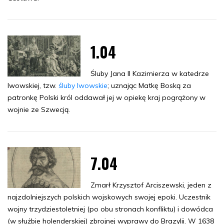
1.04
Śluby Jana II Kazimierza w katedrze
lwowskiej, tzw.
śluby lwowskie
; uznając Matkę Boską za
patronkę Polski król oddawał jej w opiekę kraj pogrążony w
wojnie ze Szwecją.
7.04
Zmarł Krzysztof Arciszewski, jeden z
najzdolniejszych polskich wojskowych swojej epoki. Uczestnik
wojny trzydziestoletniej (po obu stronach konfliktu) i dowódca
(w służbie holenderskiej) zbrojnej wyprawy do Brazylii. W 1638