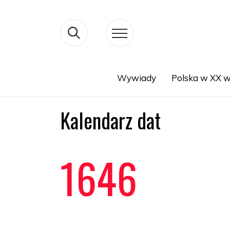
Wywiady
Polska w XX w
Search
Kalendarz dat
1646