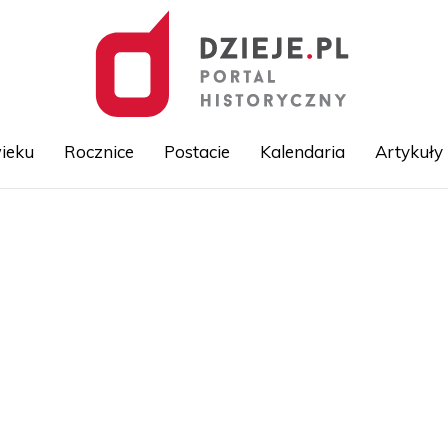
ieku
Rocznice
Postacie
Kalendaria
Artykuły
Przejdź
do
treści