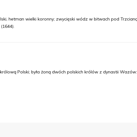
ski, hetman wielki koronny; zwycięski wódz w bitwach pod Trzcian
(1644).
ólową Polski; była żoną dwóch polskich królów z dynastii Wazów: