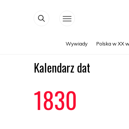
Wywiady
Polska w XX w
Search
Kalendarz dat
1830