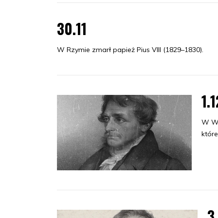
30.11
W Rzymie zmarł papież Pius VIII (1829–1830).
1.1
W Wa
któr
3