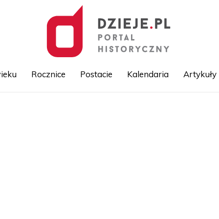
ieku
Rocznice
Postacie
Kalendaria
Artykuły
Przejdź
do
treści