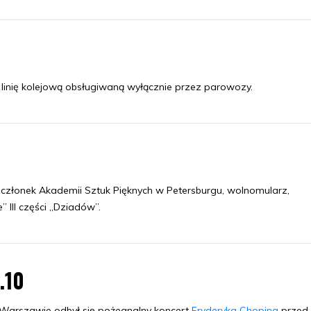
 linię kolejową obsługiwaną wyłącznie przez parowozy.
 członek Akademii Sztuk Pięknych w Petersburgu, wolnomularz,
 III części „Dziadów”.
1.10
Warszawie odbył się pożegnalny koncert
Fryderyka Chopina
przed 