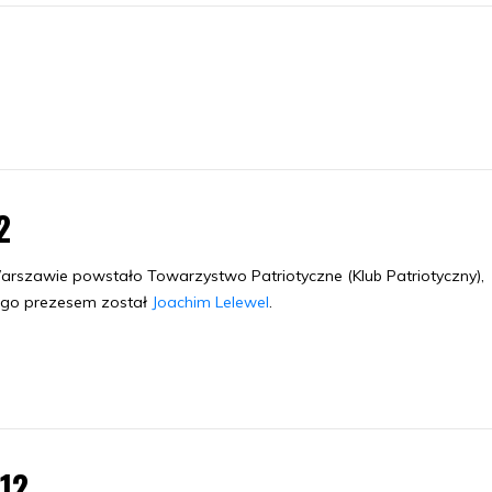
2
rszawie powstało Towarzystwo Patriotyczne (Klub Patriotyczny),
ego prezesem został
Joachim Lelewel
.
.12