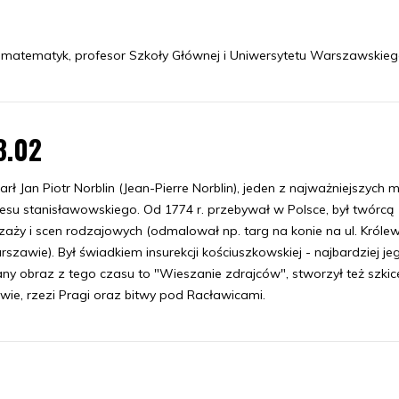
 i matematyk, profesor Szkoły Głównej i Uniwersytetu Warszawskieg
3.02
rł Jan Piotr Norblin (Jean-Pierre Norblin), jeden z najważniejszych 
esu stanisławowskiego. Od 1774 r. przebywał w Polsce, był twórcą
zaży i scen rodzajowych (odmalował np. targ na konie na ul. Królew
szawie). Był świadkiem insurekcji kościuszkowskiej - najbardziej je
ny obraz z tego czasu to "Wieszanie zdrajców", stworzył też szkic
ie, rzezi Pragi oraz bitwy pod Racławicami.