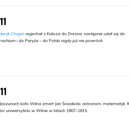
11
deryk Chopin
wyjechał z Kalisza do Drezna, następnie udał się do
achium i do Paryża – do Polski nigdy już nie powrócił.
.11
aszunach koło Wilna zmarł Jan Śniadecki, astronom, matematyk, fi
tor uniwersytetu w Wilnie w latach 1807–1815.