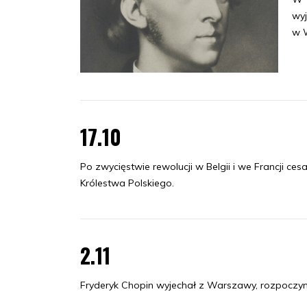
wyj
w W
17.10
Po zwycięstwie rewolucji w Belgii i we Francji c
Królestwa Polskiego.
2.11
Fryderyk Chopin wyjechał z Warszawy, rozpoczyn