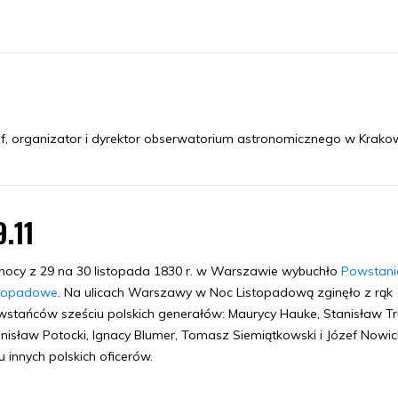
of, organizator i dyrektor obserwatorium astronomicznego w Krakow
9.11
ocy z 29 na 30 listopada 1830 r. w Warszawie wybuchło
Powstani
stopadowe
. Na ulicach Warszawy w Noc Listopadową zginęło z rąk
stańców sześciu polskich generałów: Maurycy Hauke, Stanisław Trę
nisław Potocki, Ignacy Blumer, Tomasz Siemiątkowski i Józef Nowic
ku innych polskich oficerów.