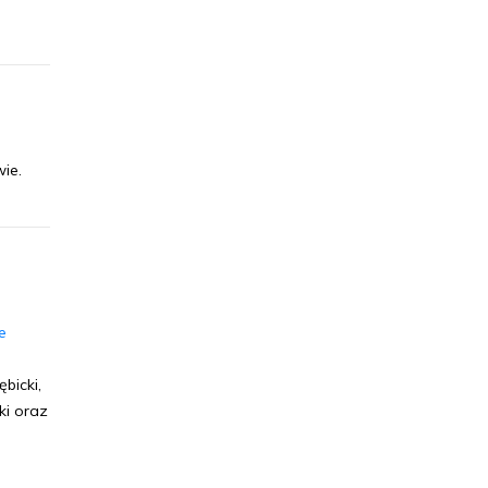
ie.
e
bicki,
ki oraz