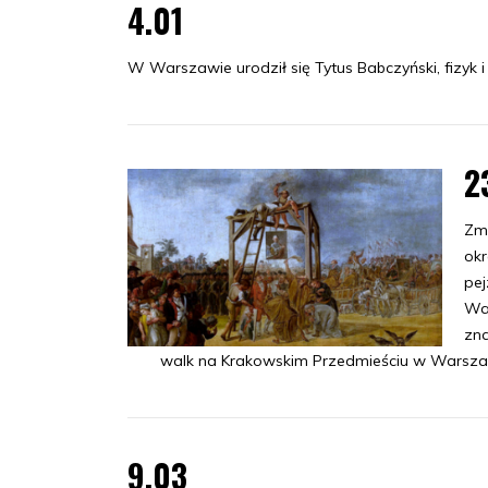
4.01
W Warszawie urodził się Tytus Babczyński, fizyk
2
Zma
okr
pej
War
zna
walk na Krakowskim Przedmieściu w Warszaw
9.03