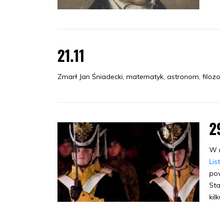
21.11
Zmarł Jan Śniadecki, matematyk, astronom, filoz
2
W n
Li
pow
Sta
kil