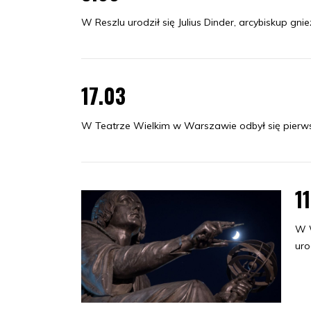
W Reszlu urodził się Julius Dinder, arcybiskup gni
17.03
W Teatrze Wielkim w Warszawie odbył się pierws
1
W W
uro