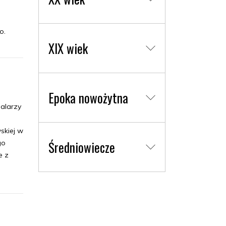
o.
XIX wiek
Epoka nowożytna
malarzy
skiej w
Średniowiecze
go
e z