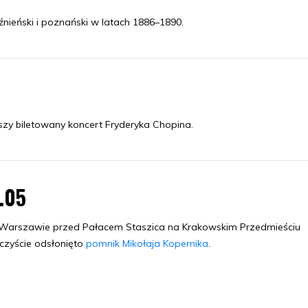
eźnieński i poznański w latach 1886–1890.
zy biletowany koncert Fryderyka Chopina.
1.05
arszawie przed Pałacem Staszica na Krakowskim Przedmieściu
czyście odsłonięto
pomnik Mikołaja Kopernika
.