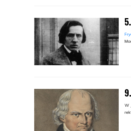
5.
Fry
Mon
9
W J
rek