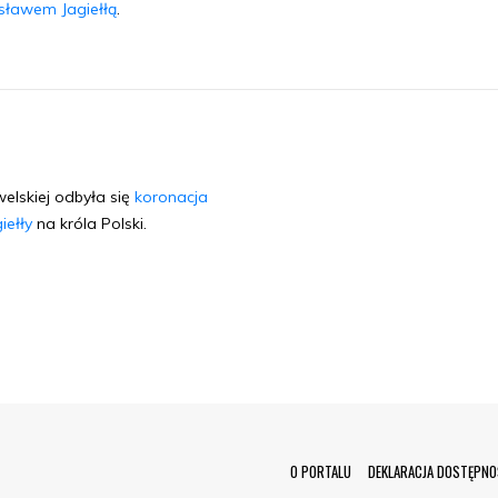
ławem Jagiełłą
.
lskiej odbyła się
koronacja
ełły
na króla Polski.
Menu Footer
O PORTALU
DEKLARACJA DOSTĘPNO