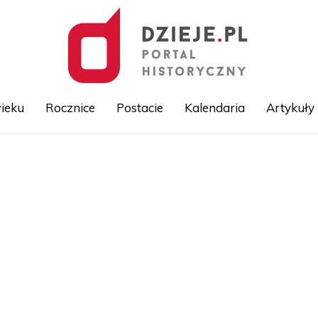
ieku
Rocznice
Postacie
Kalendaria
Artykuły
Przejdź
do
treści