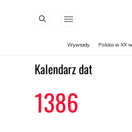
Wywiady
Polska w XX w
Search
Kalendarz dat
1386