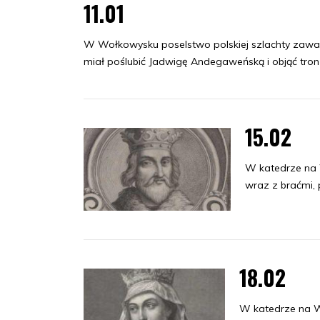
11.01
W Wołkowysku poselstwo polskiej szlachty zawarł
miał poślubić Jadwigę Andegaweńską i objąć tron 
15.02
W katedrze na W
wraz z braćmi, p
18.02
W katedrze na W