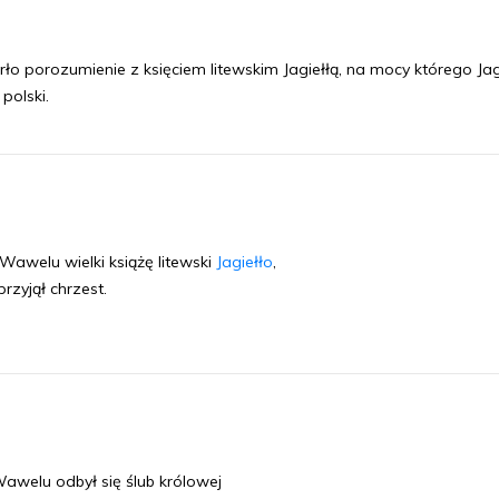
o porozumienie z księciem litewskim Jagiełłą, na mocy którego Jag
polski.
awelu wielki książę litewski
Jagiełło
,
rzyjął chrzest.
awelu odbył się ślub królowej