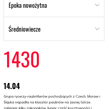
Epoka nowożytna
Średniowiecze
1430
14.04
Grupa rycerzy-raubritterów pochodzących z Czech, Moraw i
Śląska napadła na klasztor paulinów na Jasnej Górze,
zabijając kilku zakonników, łupiąc część kosztowności i