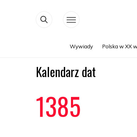
Wywiady
Polska w XX w
Search
Kalendarz dat
1385