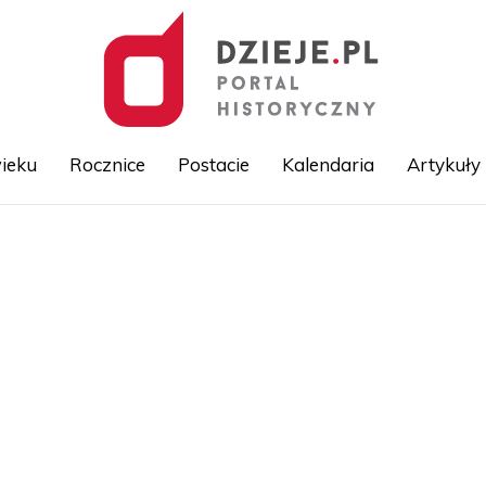
ieku
Rocznice
Postacie
Kalendaria
Artykuły
Przejdź
do
treści