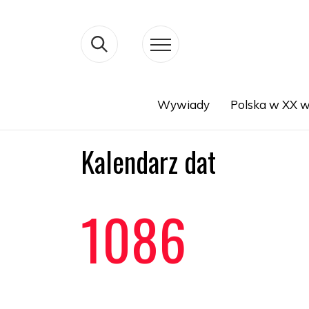
Wywiady
Polska w XX w
Search
Kalendarz dat
1086