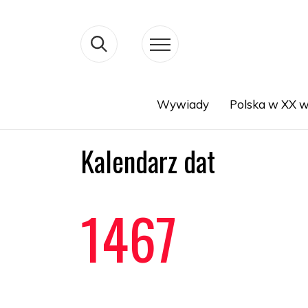
Wywiady
Polska w XX w
Search
Kalendarz dat
1467