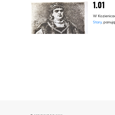
1.01
W Kozienicach
Stary
, panuj