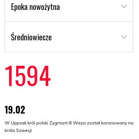
Epoka nowożytna
Średniowiecze
1594
19.02
W Uppsali król polski Zygmunt III Waza został koronowany na
króla Szwecji.