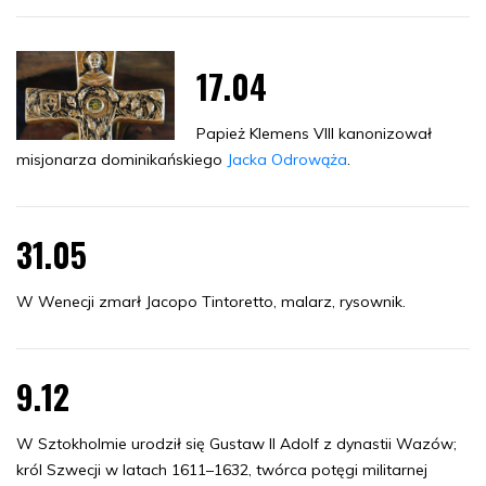
17.04
Papież Klemens VIII kanonizował
misjonarza dominikańskiego
Jacka Odrowąża
.
31.05
W Wenecji zmarł Jacopo Tintoretto, malarz, rysownik.
9.12
W Sztokholmie urodził się Gustaw II Adolf z dynastii Wazów;
król Szwecji w latach 1611–1632, twórca potęgi militarnej