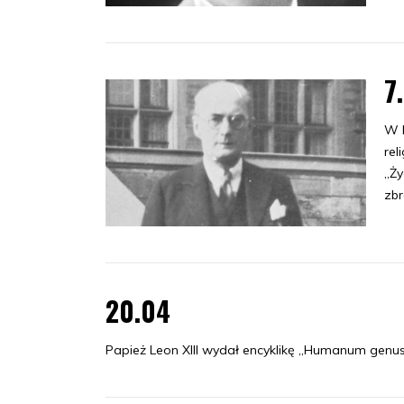
7
W K
rel
„Ży
zbr
20.04
Papież Leon XIII wydał encyklikę „Humanum genus