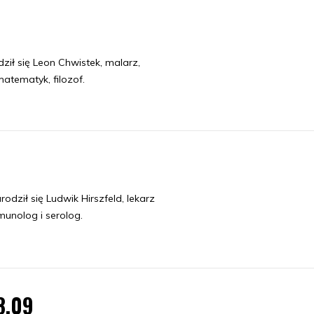
ził się Leon Chwistek, malarz,
matematyk, filozof.
dził się Ludwik Hirszfeld, lekarz
munolog i serolog.
8.09