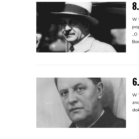
8
W S
pop
„O 
Bas
6
W W
zna
dok