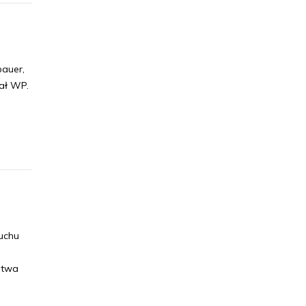
auer,
rał WP.
uchu
stwa