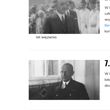
W L
czł
woj
Ber
kom
lat więzienia.
7
W B
lat
dow