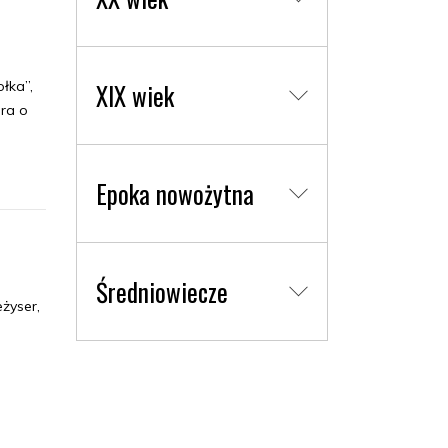
łka”,
XIX wiek
ura o
Epoka nowożytna
Średniowiecze
eżyser,