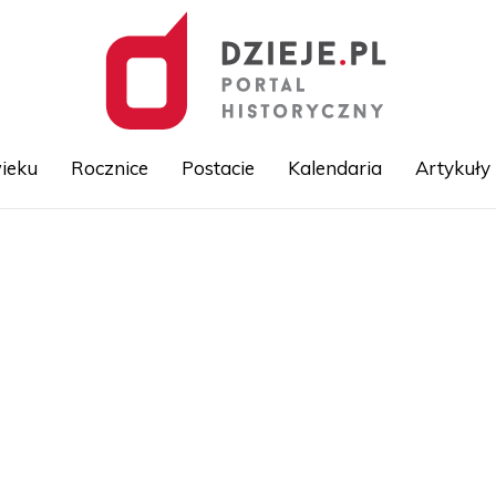
ieku
Rocznice
Postacie
Kalendaria
Artykuły
Przejdź
do
treści