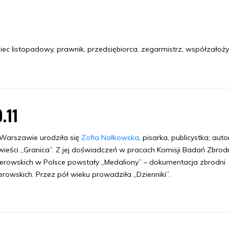
 listopadowy, prawnik, przedsiębiorca, zegarmistrz, współzałożyc
0.11
Warszawie urodziła się
Zofia Nałkowska
, pisarka, publicystka; auto
ieści „Granica”. Z jej doświadczeń w pracach Komisji Badań Zbrod
lerowskich w Polsce powstały „Medaliony” – dokumentacja zbrodni
lerowskich. Przez pół wieku prowadziła „Dzienniki”.