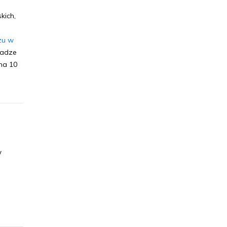
kich,
;
zu w
ładze
na 10
w