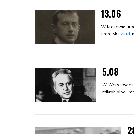
13.06
W Krakowie urod
teoretyk
sztuki
, 
5.08
W Warszawie uro
mikrobiolog, im
2