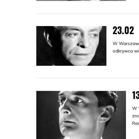
23.02
W Warszawie 
odkrywca wit
1
W W
zna
Rac