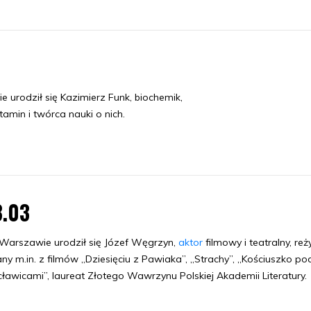
urodził się Kazimierz Funk, biochemik,
amin i twórca nauki o nich.
3.03
arszawie urodził się Józef Węgrzyn,
aktor
filmowy i teatralny, reż
ny m.in. z filmów „Dziesięciu z Pawiaka”, „Strachy”, „Kościuszko po
ławicami”, laureat Złotego Wawrzynu Polskiej Akademii Literatury.