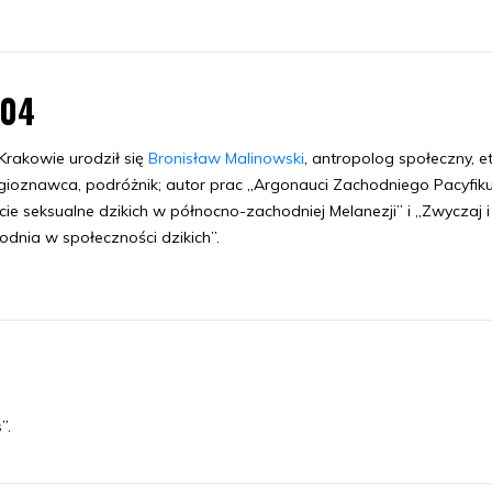
.04
rakowie urodził się
Bronisław Malinowski
, antropolog społeczny, e
igioznawca, podróżnik; autor prac „Argonauci Zachodniego Pacyfiku
cie seksualne dzikich w północno-zachodniej Melanezji” i „Zwyczaj i
odnia w społeczności dzikich”.
”.