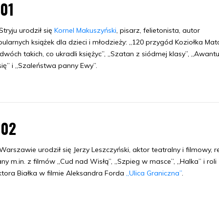
.01
tryju urodził się
Kornel Makuszyński
, pisarz, felietonista, autor
ularnych książek dla dzieci i młodzieży: „120 przygód Koziołka Mato
dwóch takich, co ukradli księżyc”, „Szatan z siódmej klasy”, „Awant
ię” i „Szaleństwa panny Ewy”.
.02
arszawie urodził się Jerzy Leszczyński, aktor teatralny i filmowy, r
ny m.in. z filmów „Cud nad Wisłą”, „Szpieg w masce”, „Halka” i roli
tora Białka w filmie Aleksandra Forda
„Ulica Graniczna”
.