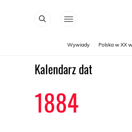
Wywiady
Polska w XX w
Search
Kalendarz dat
1884