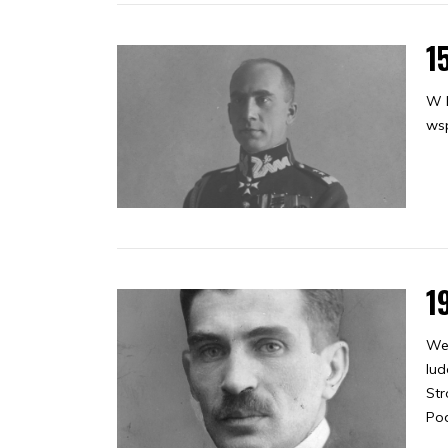
1
W R
wsp
1
We 
lud
Str
Pod