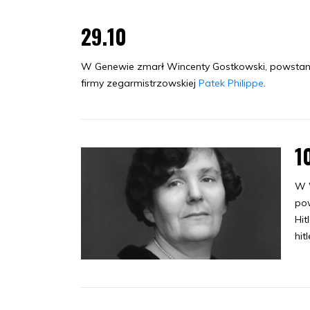
29.10
W Genewie zmarł Wincenty Gostkowski, powstaniec
firmy zegarmistrzowskiej
Patek Philippe
.
1
W 
pow
Hit
hit