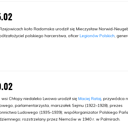
5.02
zejowicach koło Radomska urodził się Mieczysław Norwid-Neugeb
ółzałożyciel polskiego harcerstwa, oficer
Legionów Polskich
, gene
9.02
wsi Chłopy niedaleko Lwowa urodził się
Maciej Rataj
, przywódca r
owego, parlamentarzysta, marszałek Sejmu (1922–1928), prezes
onnictwa Ludowego (1935–1939); współorganizator Polskiego Pań
ziemnego; rozstrzelany przez Niemców w 1940 r. w Palmirach.